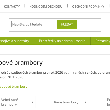
KONTAKTY
HODNOCENÍ OBCHODU
OBCHODNÍ PODMÍNKY
HLEDAT
Hnojiva a substráty
Prostředky na ochranu rostlin
Potravin
bové brambory
 odrůd sadbových brambor pro rok 2026 velmi raných, raných, poloraný
e od 20. 1. 2026.
adbové brambory
Velmi rané
P
Rané brambory
brambory
b