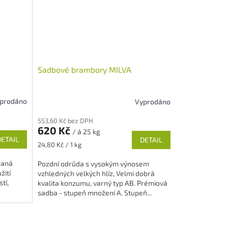
A
Sadbové brambory MILVA
prodáno
Vyprodáno
Průměrné
hodnocení
553,60 Kč bez DPH
produktu
620 Kč
/ á 25 kg
je
DETAIL
DETAIL
4,9
Měrná
24,80 Kč / 1 kg
z
cena:
5
raná
Pozdní odrůda s vysokým výnosem
hvězdiček.
žití
vzhledných velkých hlíz, Velmi dobrá
tí,
kvalita konzumu, varný typ AB. Prémiová
sadba - stupeň množení A. Stupeň...