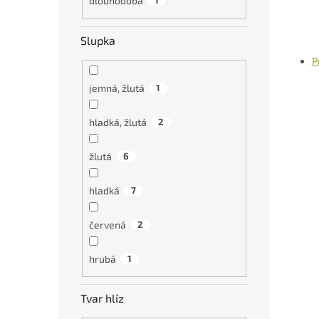
dlouhodobá
1
Slupka
P
jemná, žlutá
1
hladká, žlutá
2
žlutá
6
hladká
7
červená
2
hrubá
1
Tvar hlíz