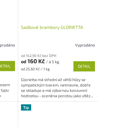
Sadbové brambory GLORIETTA
prodáno
Vyprodáno
Průměrné
hodnocení
od 142,90 Kč bez DPH
produktu
160 Kč
od
/ á 5 kg
je
DETAIL
DETAIL
5,0
Měrná
od 25,60 Kč / 1 kg
z
cena:
5
Glorietta má střední až větší hlízy se
hvězdiček.
nosem
sympatickým tvarem, netmavne, dobře
 typu
se skladuje a má výbornou konzumní
a
hodnotou - oceněna porotou jako vítěz...
Tip