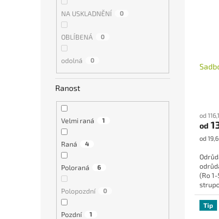
NA USKLADNĚNÍ
0
OBLÍBENÁ
0
odolná
0
Sadb
Ranost
Průmě
hodno
od 116
produ
Velmi raná
1
1
od
je
4,9
Měrná
od 19,6
Raná
4
z
cena:
5
Odrůd
hvězdi
odrůd
Poloraná
6
(Ro 1-
strupo
Polopozdní
0
Tip
Pozdní
1