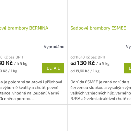
ové brambory BERNINA
Sadbové brambory ESMEE
Vyprodáno
Vy
rné
Průměrné
cení
hodnocení
,10 Kč bez DPH
od 116,10 Kč bez DPH
ktu
produktu
30 Kč
130 Kč
od
/ á 5 kg
/ á 5 kg
je
DETAIL
5,0
Měrná
0 Kč / 1 kg
od 19,60 Kč / 1 kg
z
cena:
5
a je poloraná salátová i přílohová
Odrůda ESMEE je raná odrůda s
ček.
hvězdiček.
 výborné kvality a chutě, pevné
červenou slupkou a vysokým vý
tence, vhodná na loupání. Varný
velkých vzhledných hlíz, varného
 Oceněna porotou...
B/BA až velmi atraktivní chutě n
brambory....