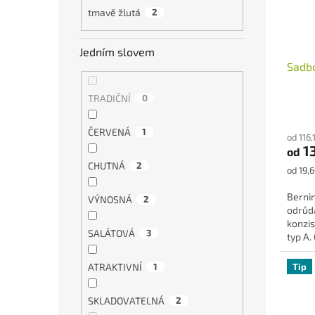
tmavě žlutá
2
Jedním slovem
Sadb
TRADIČNÍ
0
Průmě
hodno
ČERVENÁ
1
od 116
produ
1
od
je
CHUTNÁ
2
5,0
Měrná
od 19,6
z
cena:
5
Bernin
VÝNOSNÁ
2
hvězdi
odrůda
konzis
SALÁTOVÁ
3
typ A.
Tip
ATRAKTIVNÍ
1
SKLADOVATELNÁ
2