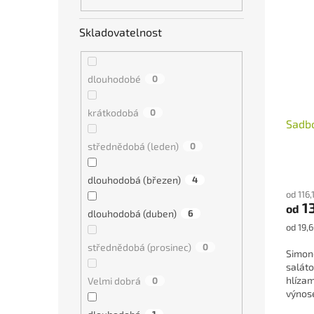
Skladovatelnost
dlouhodobé
0
krátkodobá
0
Sadb
střednědobá (leden)
0
Průmě
dlouhodobá (březen)
4
hodno
od 116
produ
1
od
je
dlouhodobá (duben)
6
5,0
Měrná
od 19,6
z
cena:
střednědobá (prosinec)
0
5
Simon
hvězdi
saláto
hlízam
Velmi dobrá
0
výnose