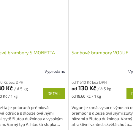
ové brambory SIMONETTA
Sadbové brambory VOGUE
Vyprodáno
Vy
rné
Průměrné
cení
hodnocení
,10 Kč bez DPH
od 116,10 Kč bez DPH
ktu
produktu
30 Kč
130 Kč
od
/ á 5 kg
/ á 5 kg
je
DETAIL
4,9
Měrná
0 Kč / 1 kg
od 19,60 Kč / 1 kg
z
cena:
5
etta je poloraná prémiová
Vogue je raná, vysoce výnosná 
ček.
hvězdiček.
vá odrůda s dlouze oválnými
brambor s dlouze oválnými žlut
i, sytě žlutou dužninou a vysokým
hlízami a žlutou dužninou. Varný 
m. Varný typ A, hladká slupka,...
atraktivní vzhled, skvělá chuť a...