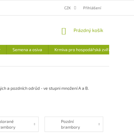
MOJE OBJEDNÁVKA
CENA DOPRAVY A PLATEB
CZK
Přihlášení
VÝDEJNÍ MÍSTO
NÁKUPNÍ
Prázdný košík
KOŠÍK
y
Semena a osiva
Krmiva pro hospodářská zvířata
ch a pozdních odrůd - ve stupni množení A a B.
olorané
Pozdní
rambory
brambory