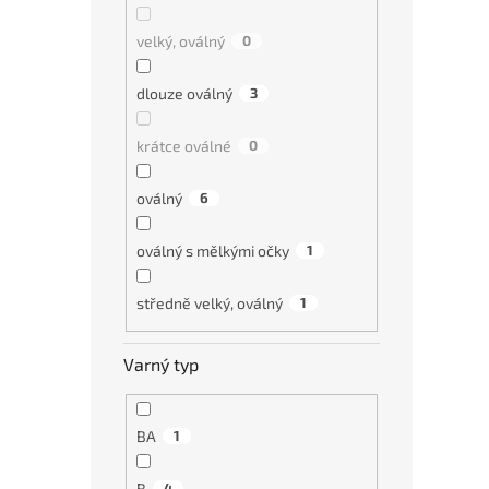
velký, oválný
0
dlouze oválný
3
krátce oválné
0
oválný
6
oválný s mělkými očky
1
středně velký, oválný
1
Varný typ
BA
1
B
4