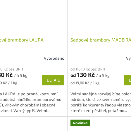
ové brambory LAURA
Sadbové brambory MADEIR
Vyprodáno
Vy
rné
Průměrné
cení
hodnocení
,10 Kč bez DPH
od 116,10 Kč bez DPH
ktu
produktu
30 Kč
130 Kč
od
/ á 5 kg
/ á 5 kg
je
DETAIL
5,0
Měrná
0 Kč / 1 kg
od 19,60 Kč / 1 kg
z
cena:
5
a LAURA je poloraná, konzumní
Velmi nadějná rozvíjející se polo
ček.
hvězdiček.
a odolná háďátku bramborovému
odrůda, která ve svém směru vyu
5), virovým chorobám i obecné
poráží konkurenty řadou vlastnos
vitosti. Varný typ B. Velmi...
které ocení pěstitel, potažmo...
Novinka