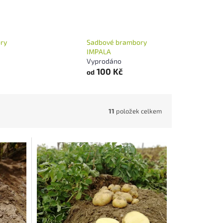
ry
Sadbové brambory
IMPALA
Vyprodáno
100 Kč
od
11
položek celkem