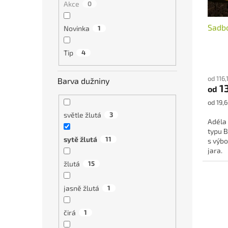
Akce
0
d
t
u
ů
Sadb
k
Novinka
1
t
ů
Tip
4
Průmě
hodno
od 116
Barva dužniny
produ
1
od
je
5,0
Měrná
od 19,6
z
cena:
světle žlutá
3
5
Adéla
hvězdi
typu B
sytě žlutá
11
s výbo
jara.
žlutá
15
jasně žlutá
1
čirá
1