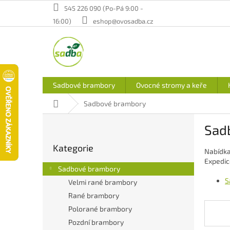
Přejít
545 226 090 (Po-Pá 9:00 -
na
16:00)
eshop@ovosadba.cz
obsah
Sadbové brambory
Ovocné stromy a keře
Domů
Sadbové brambory
P
Sad
o
Přeskočit
s
Kategorie
kategorie
Nabídka
t
Expedic
r
Sadbové brambory
a
S
Velmi rané brambory
n
Rané brambory
n
í
Polorané brambory
p
Pozdní brambory