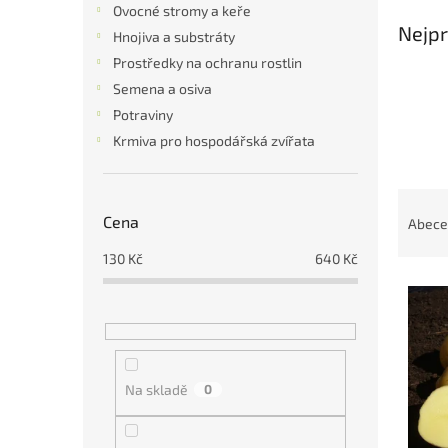
a
Ovocné stromy a keře
n
Nejpr
Hnojiva a substráty
e
Prostředky na ochranu rostlin
l
Semena a osiva
Potraviny
Krmiva pro hospodářská zvířata
Ř
a
Cena
Abece
z
130
Kč
640
Kč
e
V
n
ý
í
p
p
i
r
s
o
Na skladě
0
p
d
r
u
o
k