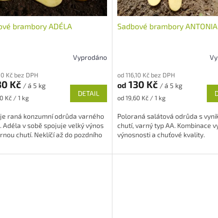
ové brambory ADÉLA
Sadbové brambory ANTONIA
Vyprodáno
Vy
rné
Průměrné
cení
hodnocení
,10 Kč bez DPH
od 116,10 Kč bez DPH
ktu
produktu
30 Kč
130 Kč
od
/ á 5 kg
/ á 5 kg
je
DETAIL
5,0
Měrná
0 Kč / 1 kg
od 19,60 Kč / 1 kg
z
cena:
5
 je raná konzumní odrůda varného
Poloraná salátová odrůda s vynik
ček.
hvězdiček.
. Adéla v sobě spojuje velký výnos
chutí, varný typ AA. Kombinace 
rnou chutí. Neklíčí až do pozdního
výnosnosti a chuťové kvality.