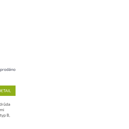
prodáno
DETAIL
odrůda
ými
typ B,