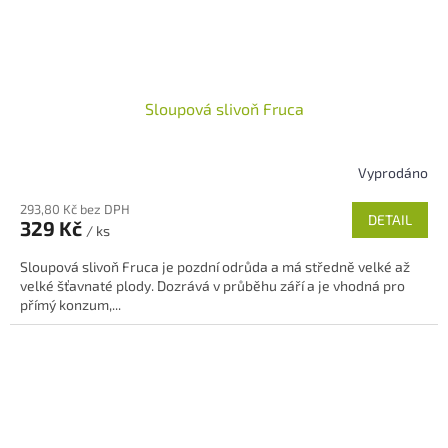
Sloupová slivoň Fruca
Vyprodáno
Průměrné
hodnocení
293,80 Kč bez DPH
produktu
DETAIL
329 Kč
/ ks
je
5,0
Sloupová slivoň Fruca je pozdní odrůda a má středně velké až
z
velké šťavnaté plody. Dozrává v průběhu září a je vhodná pro
5
přímý konzum,...
hvězdiček.