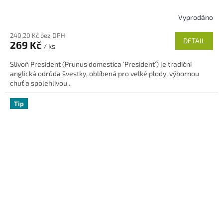
Vyprodáno
Průměrné
hodnocení
240,20 Kč bez DPH
produktu
DETAIL
269 Kč
/ ks
je
5,0
Slivoň President (Prunus domestica ‘President’) je tradiční
z
anglická odrůda švestky, oblíbená pro velké plody, výbornou
5
chuť a spolehlivou...
hvězdiček.
Tip