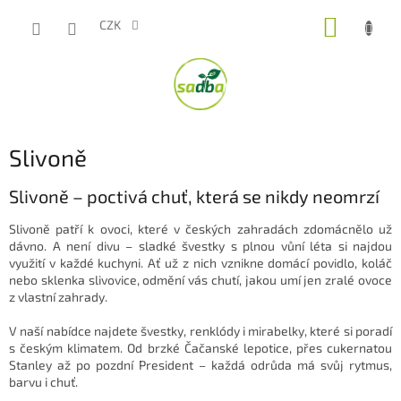
Přejít
NÁKUP
na
CZK
obsah
KOŠÍK
Slivoně
Slivoně – poctivá chuť, která se nikdy neomrzí
Slivoně patří k ovoci, které v českých zahradách zdomácnělo už
dávno. A není divu – sladké švestky s plnou vůní léta si najdou
využití v každé kuchyni. Ať už z nich vznikne domácí povidlo, koláč
nebo sklenka slivovice, odmění vás chutí, jakou umí jen zralé ovoce
z vlastní zahrady.
V naší nabídce najdete švestky, renklódy i mirabelky, které si poradí
s českým klimatem. Od brzké Čačanské lepotice, přes cukernatou
Stanley až po pozdní President – každá odrůda má svůj rytmus,
barvu i chuť.