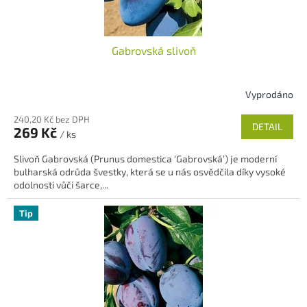
k
t
ů
Gabrovská slivoň
Vyprodáno
240,20 Kč bez DPH
DETAIL
269 Kč
/ ks
Slivoň Gabrovská (Prunus domestica ‘Gabrovská’) je moderní
bulharská odrůda švestky, která se u nás osvědčila díky vysoké
odolnosti vůči šarce,...
Tip