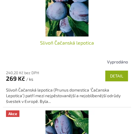
Slivoň Čačanská lepotica
Vyprodáno
Průměrné
hodnocení
240,20 Kč bez DPH
produktu
DETAIL
269 Kč
/ ks
je
5,0
Slivoň Čačanská lepotica (Prunus domestica ‘Čačanska
z
Lepotica’) patří mezi nejpěstovanější a nejoblíbenější odrůdy
5
švestek v Evropě. Byla...
hvězdiček.
Akce