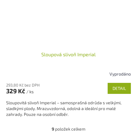
Sloupová slivoň Imperial
Vyprodáno
293,80 Kč bez DPH
DETAIL
329 Kč
/ ks
Sloupovitá slivoň Imperial – samosprašná odrůda s velkými,
sladkými plody. Mrazuvzdorná, odolná a ideální pro malé
zahrady. Pouze na osobní odběr.
9
položek celkem
O