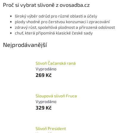
Proč si vybrat slivoně z ovosadba.cz
široký výběr odrůd pro různé oblasti a účely
plody vhodné pro čerstvou konzumaci i zpracování
zdravý růst, spolehlivá plodnost a přirozená odolnost
chuť, která připomíná klasické české sady
Nejprodávanější
Slivoň Čačanská raná
Vyprodáno
269 Kč
Sloupová slivoň Fruca
Vyprodáno
329 Kč
Slivoň President