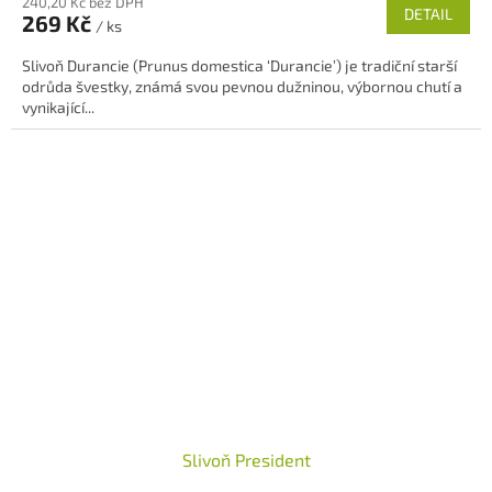
240,20 Kč bez DPH
produktu
DETAIL
269 Kč
/ ks
je
5,0
Slivoň Durancie (Prunus domestica ‘Durancie’) je tradiční starší
z
odrůda švestky, známá svou pevnou dužninou, výbornou chutí a
5
vynikající...
hvězdiček.
Slivoň President