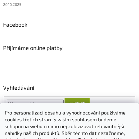
20.10.2025
Facebook
Přijímáme online platby
Vyhledávání
HLEDAT
Pro personalizaci obsahu a vyhodnocování používáme
cookies třetích stran. S vaším souhlasem budeme
schopni na webu i mimo něj zobrazovat relevantnější
O nás
FORESTINA
AGRO CS
nabídky našich produktů. Sběr těchto dat nezačneme,