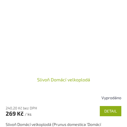
Slivoň Domácí velkoplodá
Vyprodáno
Průměrné
hodnocení
240,20 Kč bez DPH
produktu
DETAIL
269 Kč
/ ks
je
5,0
Slivoň Domácí velkoplodá (Prunus domestica ‘Domácí
z