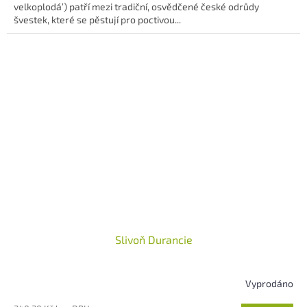
velkoplodá’) patří mezi tradiční, osvědčené české odrůdy
5
švestek, které se pěstují pro poctivou...
hvězdiček.
Slivoň Durancie
Vyprodáno
Průměrné
hodnocení