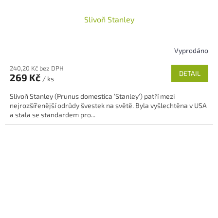
Slivoň Stanley
Vyprodáno
Průměrné
hodnocení
240,20 Kč bez DPH
produktu
DETAIL
269 Kč
/ ks
je
5,0
Slivoň Stanley (Prunus domestica ‘Stanley’) patří mezi
z
nejrozšířenější odrůdy švestek na světě. Byla vyšlechtěna v USA
5
a stala se standardem pro...
hvězdiček.