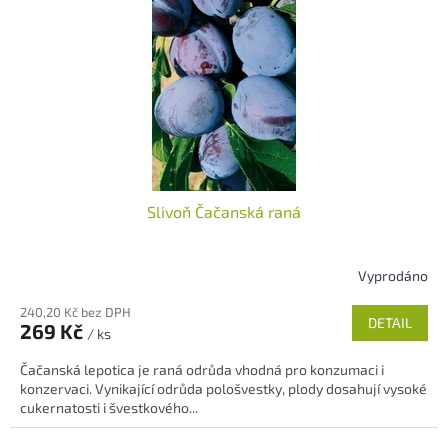
Slivoň Čačanská raná
Vyprodáno
240,20 Kč bez DPH
DETAIL
269 Kč
/ ks
Čačanská lepotica je raná odrůda vhodná pro konzumaci i
konzervaci. Vynikající odrůda pološvestky, plody dosahují vysoké
cukernatosti i švestkového...