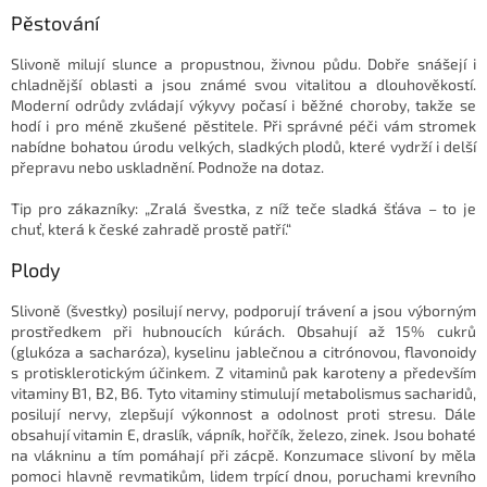
v
l
Pěstování
á
d
Slivoně milují slunce a propustnou, živnou půdu. Dobře snášejí i
a
chladnější oblasti a jsou známé svou vitalitou a dlouhověkostí.
c
Moderní odrůdy zvládají výkyvy počasí i běžné choroby, takže se
í
hodí i pro méně zkušené pěstitele. Při správné péči vám stromek
p
nabídne bohatou úrodu velkých, sladkých plodů, které vydrží i delší
r
přepravu nebo uskladnění. Podnože na dotaz.
v
k
Tip pro zákazníky: „Zralá švestka, z níž teče sladká šťáva – to je
y
chuť, která k české zahradě prostě patří.“
v
ý
Plody
p
i
Slivoně (švestky) posilují nervy, podporují trávení a jsou výborným
s
prostředkem při hubnoucích kúrách. Obsahují až 15% cukrů
u
(glukóza a sacharóza), kyselinu jablečnou a citrónovou, flavonoidy
s protisklerotickým účinkem. Z vitaminů pak karoteny a především
vitaminy B1, B2, B6. Tyto vitaminy stimulují metabolismus sacharidů,
posilují nervy, zlepšují výkonnost a odolnost proti stresu. Dále
obsahují vitamin E, draslík, vápník, hořčík, železo, zinek. Jsou bohaté
na vlákninu a tím pomáhají při zácpě. Konzumace slivoní by měla
pomoci hlavně revmatikům, lidem trpící dnou, poruchami krevního