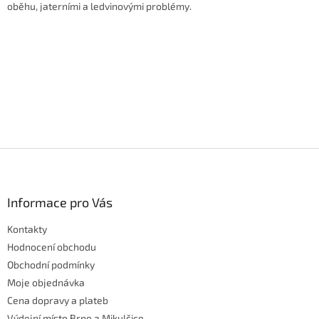
oběhu, jaterními a ledvinovými problémy.
Z
á
p
a
Informace pro Vás
t
Kontakty
í
Hodnocení obchodu
Obchodní podmínky
Moje objednávka
Cena dopravy a plateb
Výdejní místo Brno a Mikulčice