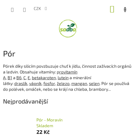
Přejít
NÁKUP
na
CZK
obsah
KOŠÍK
Pór
Pórek díky silicím povzbuzuje chuť k jídlu, činnost zažívacích orgánů
a ledvin. Obsahuje vitamíny: p
rovitamín
A
,
B1
a
B6
,
C
,
E
,
betakaroten
,
lutein
a minerální
látky:
draslík
,
vápník
,
fosfor
,
železo
,
mangan
,
selen
. Pór se používá
do polévek, omáček, nebo se krájí na chleba, brambory...
Nejprodávanější
Pór - Moravín
Skladem
22 Kč