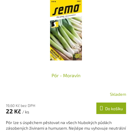
p
d
i
u
s
k
p
t
r
ů
o
d
u
k
t
ů
Pór - Moravín
Skladem
19,60 Kč bez DPH
Do košíku
22 Kč
/ ks
Pór lze s úspěchem pěstovat na všech hlubokých půdách
zásobených živinami a humusem. Nejlépe mu vyhovuje neutrální