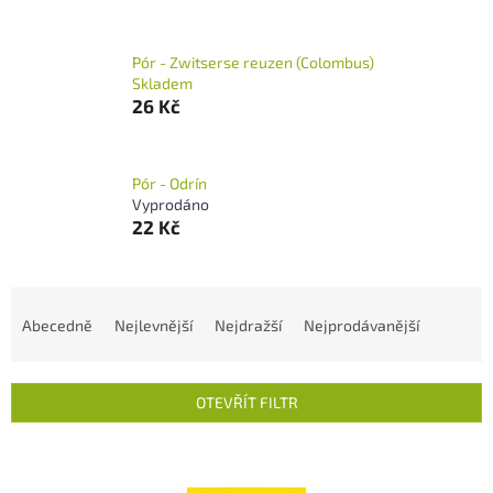
Pór - Zwitserse reuzen (Colombus)
Skladem
26 Kč
Pór - Odrín
Vyprodáno
22 Kč
Ř
a
Abecedně
Nejlevnější
Nejdražší
Nejprodávanější
z
e
n
OTEVŘÍT FILTR
í
p
V
r
ý
o