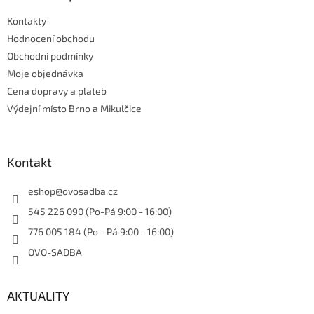
p
t
i
Kontakty
í
s
Hodnocení obchodu
u
Obchodní podmínky
Moje objednávka
Cena dopravy a plateb
Výdejní místo Brno a Mikulčice
Kontakt
eshop
@
ovosadba.cz
545 226 090 (Po-Pá 9:00 - 16:00)
776 005 184 (Po - Pá 9:00 - 16:00)
OVO-SADBA
AKTUALITY