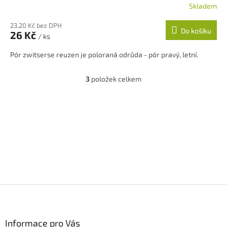
Skladem
23,20 Kč bez DPH
Do košíku
26 Kč
/ ks
Pór zwitserse reuzen je poloraná odrůda - pór pravý, letní.
3
položek celkem
O
v
l
á
d
a
c
í
p
r
v
k
Z
y
á
v
p
ý
a
Informace pro Vás