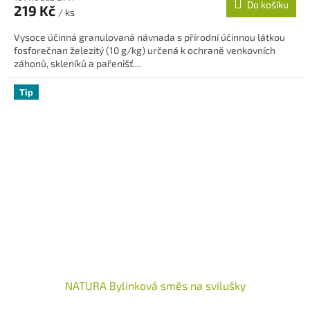
Do košíku
219 Kč
je
/ ks
5,0
Vysoce účinná granulovaná návnada s přírodní účinnou látkou
z
fosforečnan železitý (10 g/kg) určená k ochraně venkovních
5
záhonů, skleníků a pařenišť....
hvězdiček.
Tip
NATURA Bylinková směs na svilušky