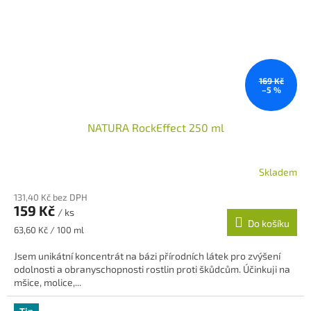
169 Kč
–5 %
NATURA RockEffect 250 ml
Skladem
Průměrné
hodnocení
131,40 Kč bez DPH
produktu
159 Kč
/ ks
je
Do košíku
5,0
Měrná
63,60 Kč / 100 ml
z
cena:
5
Jsem unikátní koncentrát na bázi přírodních látek pro zvýšení
hvězdiček.
odolnosti a obranyschopnosti rostlin proti škůdcům. Účinkuji na
mšice, molice,...