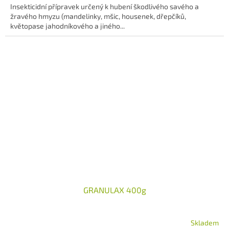
Insekticidní přípravek určený k hubení škodlivého savého a
žravého hmyzu (mandelinky, mšic, housenek, dřepčíků,
květopase jahodníkového a jiného...
GRANULAX 400g
Skladem
Průměrné