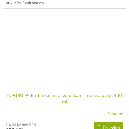
puklicím. Expirace do...
hvězdiček.
INPORO PS Proti mšicím a sviluškám - rozprašovač 500
ml
Skladem
Průměrné
hodnocení
114,90 Kč bez DPH
produktu
Do košíku