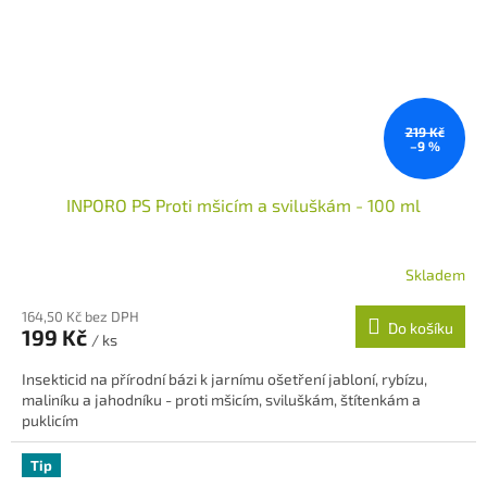
219 Kč
–9 %
INPORO PS Proti mšicím a sviluškám - 100 ml
Skladem
164,50 Kč bez DPH
Do košíku
199 Kč
/ ks
Insekticid na přírodní bázi k jarnímu ošetření jabloní, rybízu,
maliníku a jahodníku - proti mšicím, sviluškám, štítenkám a
puklicím
Tip