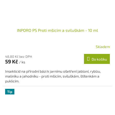
INPORO PS Proti mšicím a sviluškám - 10 ml
Skladem
48,80 Kč bez DPH
Do košíku
59 Kč
/ ks
Insekticid na přírodní bázi k jarnímu ošetření jabloní, rybízu,
maliníku a jahodníku - proti mšicím, sviluškám, štítenkám a
puklicím.
Tip