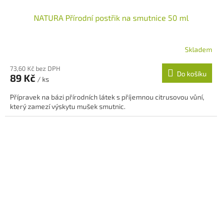
NATURA Přírodní postřik na smutnice 50 ml
Skladem
Průměrné
hodnocení
73,60 Kč bez DPH
produktu
Do košíku
89 Kč
je
/ ks
5,0
Přípravek na bázi přírodních látek s příjemnou citrusovou vůní,
z
který zamezí výskytu mušek smutnic.
5
hvězdiček.