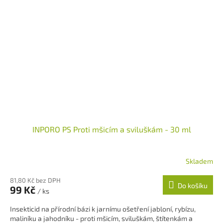
INPORO PS Proti mšicím a sviluškám - 30 ml
Skladem
Průměrné
hodnocení
81,80 Kč bez DPH
produktu
Do košíku
99 Kč
je
/ ks
5,0
Insekticid na přírodní bázi k jarnímu ošetření jabloní, rybízu,
z
maliníku a jahodníku - proti mšicím, sviluškám, štítenkám a
5