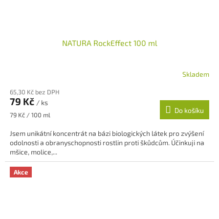
NATURA RockEffect 100 ml
Skladem
65,30 Kč bez DPH
79 Kč
/ ks
Do košíku
Měrná
79 Kč / 100 ml
cena:
Jsem unikátní koncentrát na bázi biologických látek pro zvýšení
odolnosti a obranyschopnosti rostlin proti škůdcům. Účinkuji na
mšice, molice,...
Akce