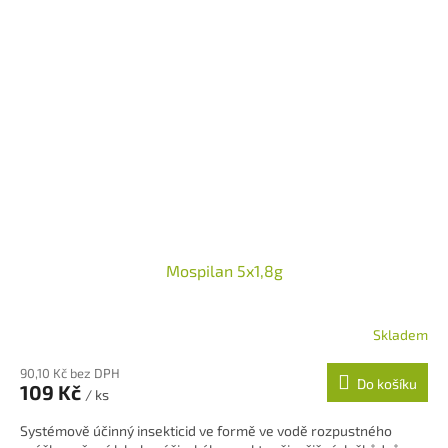
Mospilan 5x1,8g
Skladem
90,10 Kč bez DPH
Do košíku
109 Kč
/ ks
Systémově účinný insekticid ve formě ve vodě rozpustného