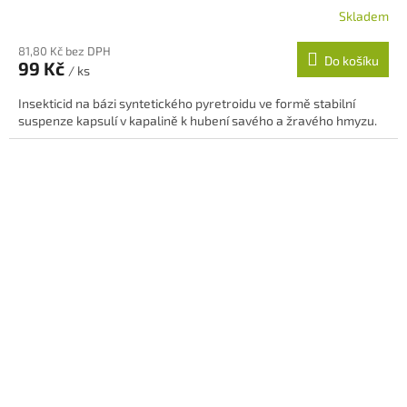
Skladem
81,80 Kč bez DPH
Do košíku
99 Kč
/ ks
Insekticid na bázi syntetického pyretroidu ve formě stabilní
suspenze kapsulí v kapalině k hubení savého a žravého hmyzu.