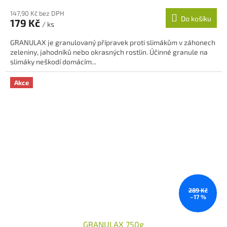
hodnocení
147,90 Kč bez DPH
produktu
Do košíku
179 Kč
je
/ ks
5,0
GRANULAX je granulovaný přípravek proti slimákům v záhonech
z
zeleniny, jahodníků nebo okrasných rostlin. Účinné granule na
5
slimáky neškodí domácím...
hvězdiček.
Akce
289 Kč
–17 %
GRANULAX 750g