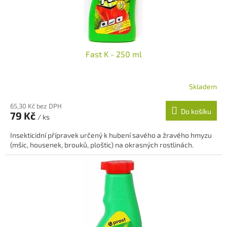
Fast K - 250 ml
Skladem
65,30 Kč bez DPH
Do košíku
79 Kč
/ ks
Insekticidní přípravek určený k hubení savého a žravého hmyzu
(mšic, housenek, brouků, ploštic) na okrasných rostlinách.