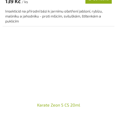
139 Kč
je
/ ks
5,0
Insekticid na přírodní bázi k jarnímu ošetření jabloní, rybízu,
z
maliníku a jahodníku - proti mšicím, sviluškám, štítenkám a
5
puklicím
hvězdiček.
Karate Zeon 5 CS 20ml