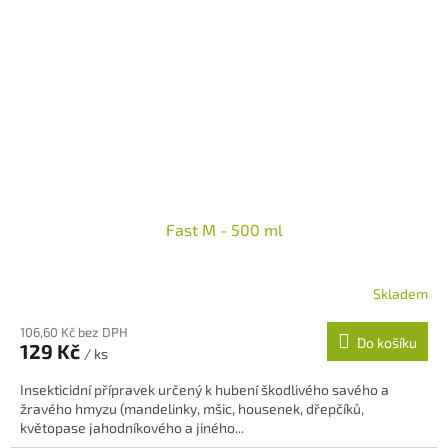
Fast M - 500 ml
Skladem
106,60 Kč bez DPH
Do košíku
129 Kč
/ ks
Insekticidní přípravek určený k hubení škodlivého savého a
žravého hmyzu (mandelinky, mšic, housenek, dřepčíků,
květopase jahodníkového a jiného...