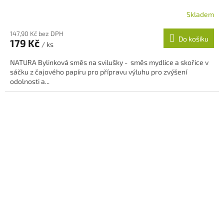
Skladem
Průměrné
hodnocení
147,90 Kč bez DPH
produktu
Do košíku
179 Kč
je
/ ks
5,0
NATURA Bylinková směs na svilušky - směs mydlice a skořice v
z
sáčku z čajového papíru pro přípravu výluhu pro zvýšení
5
odolnosti a...
hvězdiček.