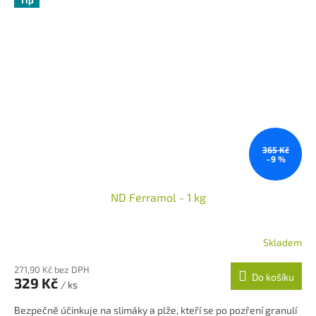
Tip
365 Kč
–9 %
ND Ferramol - 1 kg
Skladem
Průměrné
hodnocení
271,90 Kč bez DPH
produktu
Do košíku
329 Kč
je
/ ks
5,0
Bezpečně účinkuje na slimáky a plže, kteří se po pozření granulí
z