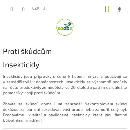
Přejít
NÁKUP
na
CZK
obsah
KOŠÍK
P
Proti škůdcům
o
s
Insekticidy
t
r
Insekticidy jsou přípravky určené k hubení hmyzu a používají se
a
v zemědělství i v domácnostech. Insekticidy se významně podílely
na růstu produktivity zemědělství ve 20. století a patří mezi důležité
n
pomocníky v boji proti škůdcům.
n
í
Zbavte se škůdců doma i na zahradě! Nekontrolovaní škůdci
p
dokážou za pár dní zlikvidovat vaši úrodu nebo zamořit celý byt.
a
Prodáváme kvalitní a osvědčené insekticidy, které jsou šetrné
n
k životnímu prostředí.
e