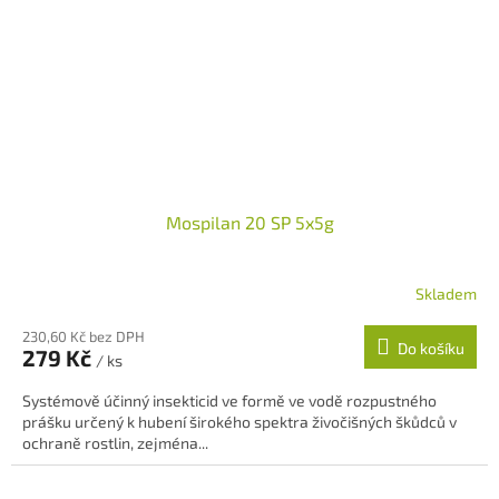
Mospilan 20 SP 5x5g
Skladem
230,60 Kč bez DPH
Do košíku
279 Kč
/ ks
Systémově účinný insekticid ve formě ve vodě rozpustného
prášku určený k hubení širokého spektra živočišných škůdců v
ochraně rostlin, zejména...