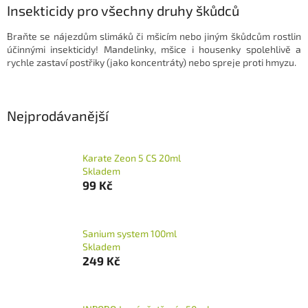
l
Insekticidy pro všechny druhy škůdců
Braňte se nájezdům slimáků či mšicím nebo jiným škůdcům rostlin
účinnými insekticidy! Mandelinky, mšice i housenky spolehlivě a
rychle zastaví postřiky (jako koncentráty) nebo spreje proti hmyzu.
Nejprodávanější
Karate Zeon 5 CS 20ml
Skladem
99 Kč
Sanium system 100ml
Skladem
249 Kč