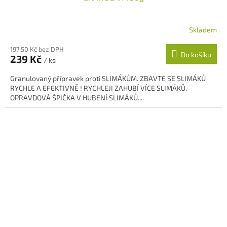
Skladem
Průměrné
hodnocení
197,50 Kč bez DPH
produktu
Do košíku
239 Kč
je
/ ks
5,0
Granulovaný přípravek proti SLIMÁKŮM. ZBAVTE SE SLIMÁKŮ
z
RYCHLE A EFEKTIVNĚ ! RYCHLEJI ZAHUBÍ VÍCE SLIMÁKŮ.
5
OPRAVDOVÁ ŠPIČKA V HUBENÍ SLIMÁKŮ....
hvězdiček.