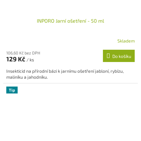
INPORO Jarní ošetření - 50 ml
Skladem
Průměrné
hodnocení
106,60 Kč bez DPH
produktu
Do košíku
129 Kč
je
/ ks
5,0
Insekticid na přírodní bázi k jarnímu ošetření jabloní, rybízu,
z
maliníku a jahodníku.
5
hvězdiček.
Tip