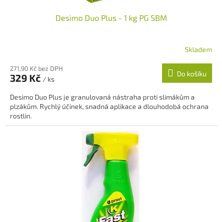
ů
Desimo Duo Plus - 1 kg PG SBM
Skladem
271,90 Kč bez DPH
Do košíku
329 Kč
/ ks
Desimo Duo Plus je granulovaná nástraha proti slimákům a
plzákům. Rychlý účinek, snadná aplikace a dlouhodobá ochrana
rostlin.