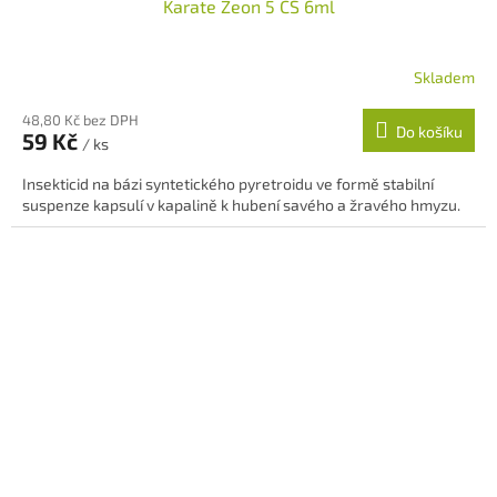
Karate Zeon 5 CS 6ml
Skladem
48,80 Kč bez DPH
Do košíku
59 Kč
/ ks
Insekticid na bázi syntetického pyretroidu ve formě stabilní
suspenze kapsulí v kapalině k hubení savého a žravého hmyzu.