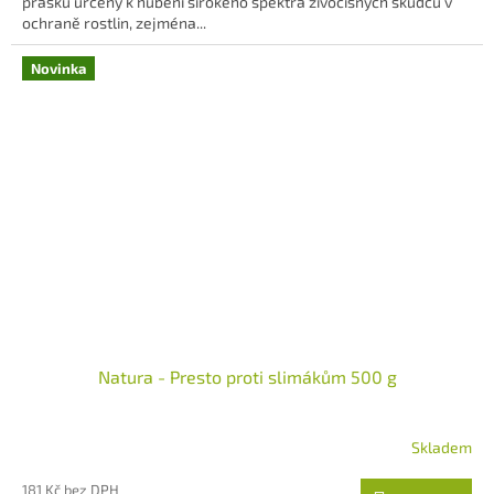
prášku určený k hubení širokého spektra živočišných škůdců v
ochraně rostlin, zejména...
Novinka
Natura - Presto proti slimákům 500 g
Skladem
Průměrné
hodnocení
181 Kč bez DPH
produktu