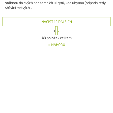
stáhnou do svých podzemních úkrytů, kde uhynou (odpadá tedy
5
sbírání mrtvých...
hvězdiček.
NAČÍST 19 DALŠÍCH
S
1
2
t
O
r
43
položek celkem
v
á
l
NAHORU
n
á
k
d
o
v
a
á
c
n
í
í
p
r
v
k
y
v
ý
p
i