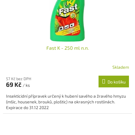
Fast K - 250 ml n.n.
Skladem
57 Kč bez DPH
Do košíku
69 Kč
/ ks
Insekticidní přípravek určený k hubení savého a žravého hmyzu
(mšic, housenek, brouků, ploštic) na okrasných rostlinách.
Expirace do 31.12 2022