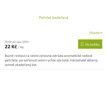
Petržel kadeřavá
Skladem
19,60 Kč bez DPH
Do košíku
22 Kč
/ ks
Bujně rostoucí a velmi výnosná odrůda aromatické naťové
petržele, po seříznutí velmi rychle obrůstá, má bohatě dělený,
jemně zkadeřený list.