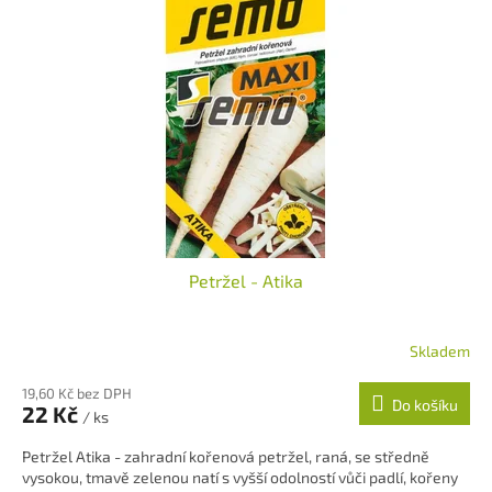
p
d
i
u
s
k
p
t
r
ů
o
d
u
k
t
ů
Petržel - Atika
Skladem
19,60 Kč bez DPH
Do košíku
22 Kč
/ ks
Petržel Atika - zahradní kořenová petržel, raná, se středně
vysokou, tmavě zelenou natí s vyšší odolností vůči padlí, kořeny