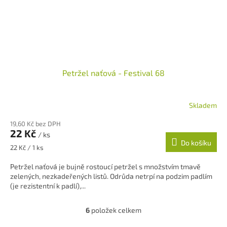
Petržel naťová - Festival 68
Skladem
19,60 Kč bez DPH
22 Kč
/ ks
Do košíku
Měrná
22 Kč / 1 ks
cena:
Petržel naťová je bujně rostoucí petržel s množstvím tmavě
zelených, nezkadeřených listů. Odrůda netrpí na podzim padlím
(je rezistentní k padlí),...
6
položek celkem
O
v