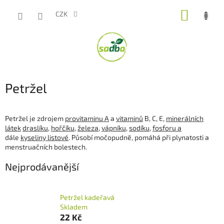
Přejít
NÁKUP
na
CZK
obsah
KOŠÍK
Petržel
Petržel je zdrojem
provitaminu A
a
vitaminů
B, C, E,
minerálních
látek
draslíku
,
hořčíku
,
železa
,
vápníku
,
sodíku,
fosforu a
dále
kyseliny listové
. Působí močopudně, pomáhá při plynatosti a
menstruačních bolestech.
Nejprodávanější
Petržel kadeřavá
Skladem
22 Kč