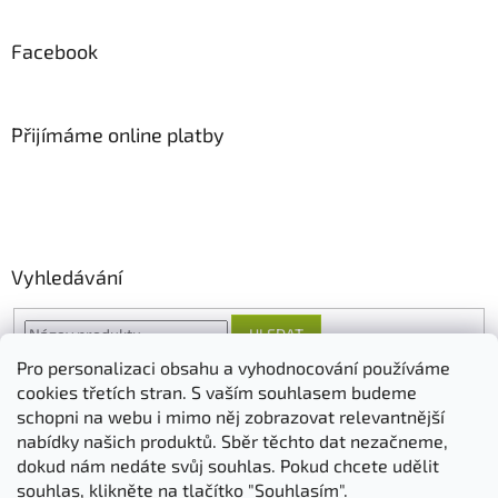
Facebook
Přijímáme online platby
Vyhledávání
HLEDAT
Pro personalizaci obsahu a vyhodnocování používáme
cookies třetích stran. S vaším souhlasem budeme
schopni na webu i mimo něj zobrazovat relevantnější
O nás
FORESTINA
AGRO CS
nabídky našich produktů. Sběr těchto dat nezačneme,
dokud nám nedáte svůj souhlas. Pokud chcete udělit
souhlas, klikněte na tlačítko "Souhlasím".