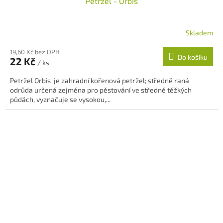
Petržel - Orbis
Skladem
19,60 Kč bez DPH
Do košíku
22 Kč
/ ks
Petržel Orbis je zahradní kořenová petržel; středně raná
odrůda určená zejména pro pěstování ve středně těžkých
půdách, vyznačuje se vysokou,...