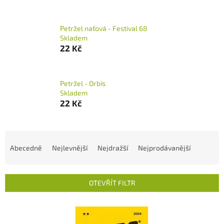
Petržel naťová - Festival 68
Skladem
22 Kč
Petržel - Orbis
Skladem
22 Kč
Ř
a
Abecedně
Nejlevnější
Nejdražší
Nejprodávanější
z
e
n
OTEVŘÍT FILTR
í
p
V
r
ý
o