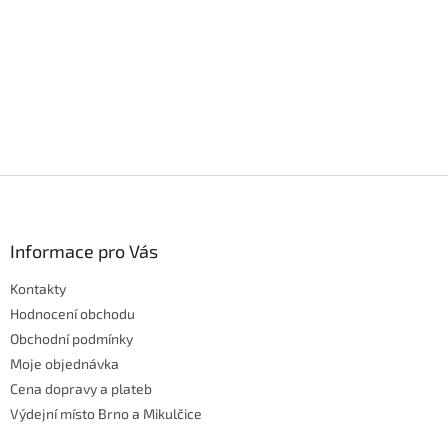
l
á
d
a
c
í
p
r
v
k
Z
y
á
v
p
ý
a
Informace pro Vás
p
t
i
Kontakty
í
s
Hodnocení obchodu
u
Obchodní podmínky
Moje objednávka
Cena dopravy a plateb
Výdejní místo Brno a Mikulčice