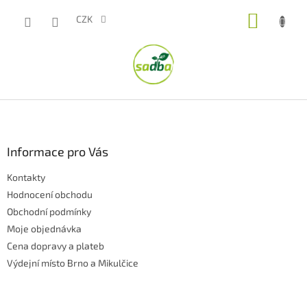
Přejít
NÁKUP
na
CZK
obsah
KOŠÍK
Z
á
p
a
Informace pro Vás
t
Kontakty
í
Hodnocení obchodu
Obchodní podmínky
Moje objednávka
Cena dopravy a plateb
Výdejní místo Brno a Mikulčice