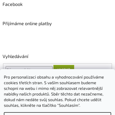
Facebook
Přijímáme online platby
Vyhledávání
HLEDAT
Pro personalizaci obsahu a vyhodnocování používáme
cookies třetích stran. S vaším souhlasem budeme
schopni na webu i mimo něj zobrazovat relevantnější
O nás
FORESTINA
AGRO CS
nabídky našich produktů. Sběr těchto dat nezačneme,
dokud nám nedáte svůj souhlas. Pokud chcete udělit
souhlas, klikněte na tlačítko "Souhlasím".
Vytvořil Shoptet