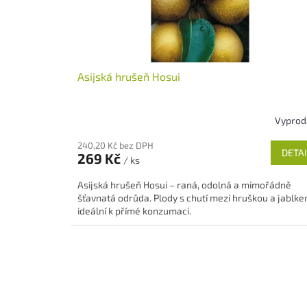
u
k
t
ů
Asijská hrušeň Hosui
Vypro
Průměrné
hodnocení
240,20 Kč bez DPH
produktu
DETAI
269 Kč
/ ks
je
4,7
Asijská hrušeň Hosui – raná, odolná a mimořádně
z
šťavnatá odrůda. Plody s chutí mezi hruškou a jablke
5
ideální k přímé konzumaci.
hvězdiček.