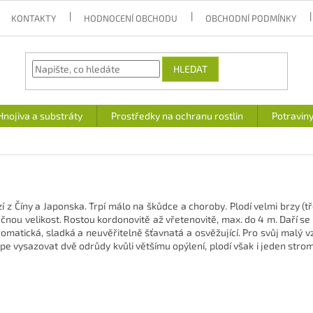
KONTAKTY
HODNOCENÍ OBCHODU
OBCHODNÍ PODMÍNKY
HLEDAT
Hnojiva a substráty
Prostředky na ochranu rostlin
Potravin
í z Číny a Japonska. Trpí málo na škůdce a choroby. Plodí velmi brzy (
ečnou velikost. Rostou kordonovitě až vřetenovitě, max. do 4 m. Daří s
romatická, sladká a neuvěřitelně šťavnatá a osvěžující. Pro svůj malý v
pe vysazovat dvě odrůdy kvůli většímu opýlení, plodí však i jeden strom.