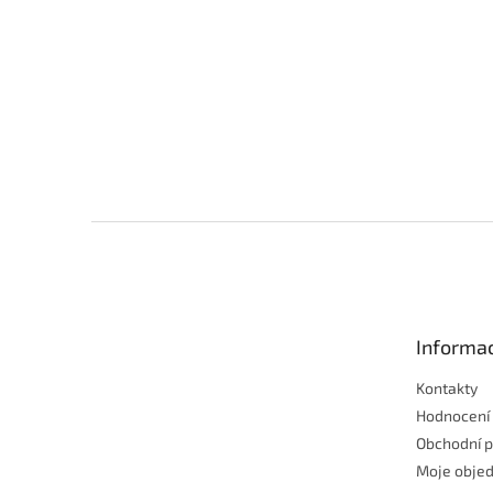
Z
á
p
a
t
Informac
í
Kontakty
Hodnocení
Obchodní 
Moje obje