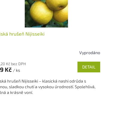
jská hrušeň Nijisseiki
Vyprodáno
měrné
nocení
,20 Kč bez DPH
duktu
DETAIL
9 Kč
/ ks
jská hrušeň Nijisseiki – klasická nashi odrůda s
nou, sladkou chutí a vysokou úrodností. Spolehlivá,
lná a krásně voní.
zdiček.