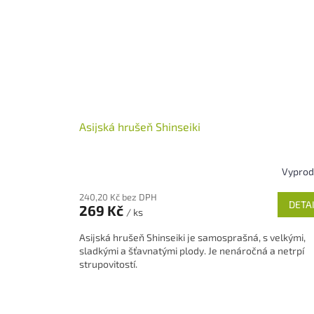
Asijská hrušeň Shinseiki
Vypro
240,20 Kč bez DPH
DETA
269 Kč
/ ks
Asijská hrušeň Shinseiki je samosprašná, s velkými,
sladkými a šťavnatými plody. Je nenáročná a netrpí
strupovitostí.