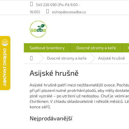
Přejít
545 226 090 (Po-Pá 9:00 -
na
16:00)
eshop@ovosadba.cz
obsah
Sadbové brambory
Ovocné stromy a keře
Domů
Ovocné stromy a keře
Asijské hrušně
Asijské hrušně
Asijské hrušně patří mezi nejšťavnatější ovoce. Pocház
při při plození nutné protrhání plodů, aby měly dostat
plně vyzrálé – po utržení už nedojdou. Chuť je velmi a
čtvrtkmen. V chladu skladovatelné i několik měsíců. Lé
konce září).
Nejprodávanější