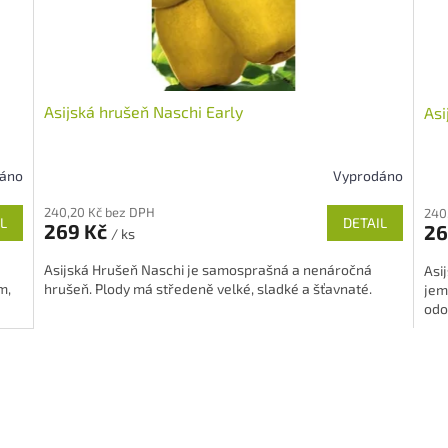
Asijská hrušeň Naschi Early
Asi
dáno
Vyprodáno
Průměrné
Prů
hodnocení
hod
240,20 Kč bez DPH
240
produktu
pro
L
DETAIL
269 Kč
26
/ ks
je
je
5,0
5,0
Asijská Hrušeň Naschi je samosprašná a nenáročná
Asi
z
z
m,
hrušeň. Plody má středeně velké, sladké a šťavnaté.
jem
5
5
odo
hvězdiček.
hvě