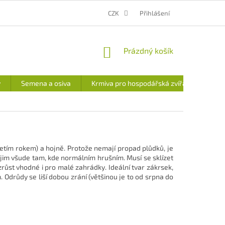
MOJE OBJEDNÁVKA
CENA DOPRAVY A PLATEB
CZK
Přihlášení
VÝDEJNÍ MÍSTO
NÁKUPNÍ
Prázdný košík
KOŠÍK
y
Semena a osiva
Krmiva pro hospodářská zvířata
třetím rokem) a hojně. Protože nemají propad plůdků, je
e jim všude tam, kde normálním hrušním. Musí se sklízet
zrůst vhodné i pro malé zahrádky. Ideální tvar zákrsek,
 Odrůdy se liší dobou zrání (většinou je to od srpna do