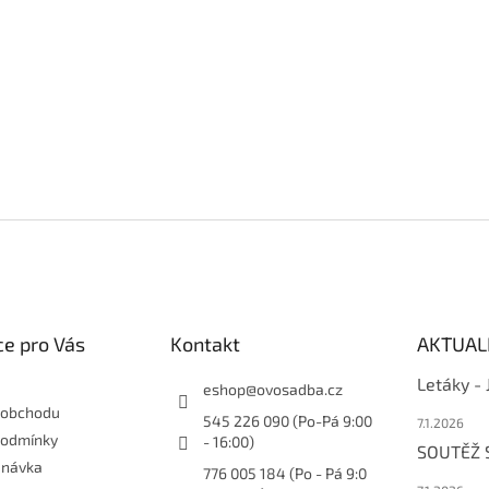
l
á
d
a
c
í
p
r
v
k
y
v
ý
p
i
s
e pro Vás
Kontakt
AKTUAL
u
Letáky -
eshop
@
ovosadba.cz
 obchodu
545 226 090 (Po-Pá 9:00
7.1.2026
podmínky
- 16:00)
SOUTĚŽ
dnávka
776 005 184 (Po - Pá 9:0