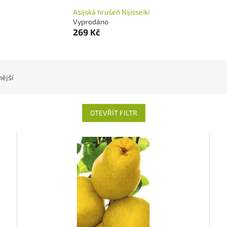
Asijská hrušeň Nijisseiki
Vyprodáno
269 Kč
ější
OTEVŘÍT FILTR