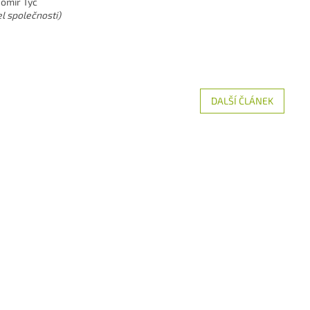
domír Tyc
el společnosti)
DALŠÍ ČLÁNEK