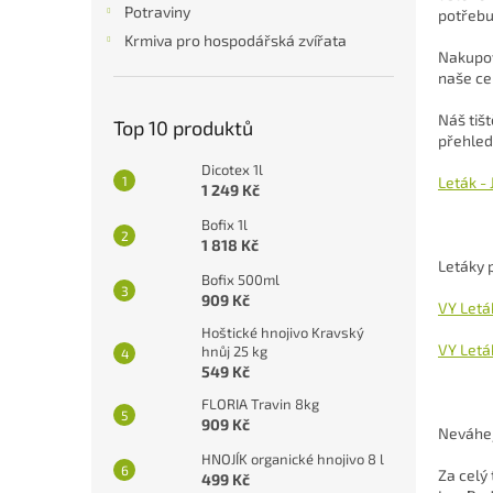
a
Potraviny
potřebu
n
Krmiva pro hospodářská zvířata
e
Nakupov
l
naše ce
Náš tišt
Top 10 produktů
přehled
Dicotex 1l
Leták -
1 249 Kč
Bofix 1l
1 818 Kč
Letáky 
Bofix 500ml
909 Kč
VY Letá
Hoštické hnojivo Kravský
VY Letá
hnůj 25 kg
549 Kč
FLORIA Travin 8kg
909 Kč
Neváhej
HNOJÍK organické hnojivo 8 l
Za cel
499 Kč