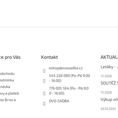
e pro Vás
Kontakt
AKTUAL
Letáky -
eshop
@
ovosadba.cz
 obchodu
545 226 090 (Po-Pá 9:00
7.1.2026
podmínky
- 16:00)
SOUTĚŽ
dnávka
776 005 184 (Po - Pá 9:0
7.1.2026
vy a plateb
0 - 16:00)
Výkup oř
sto Brno a
OVO-SADBA
20.10.2025