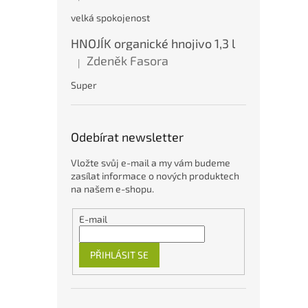
velká spokojenost
HNOJÍK organické hnojivo 1,3 l
Zdeněk Fasora
|
Hodnocení produktu je 5 z 5 hvězdiček.
Super
Odebírat newsletter
Vložte svůj e-mail a my vám budeme
zasílat informace o nových produktech
na našem e-shopu.
E-mail
PŘIHLÁSIT SE