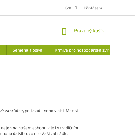
MOJE OBJEDNÁVKA
CENA DOPRAVY A PLATEB
CZK
Přihlášení
VÝDEJNÍ MÍSTO
NÁKUPNÍ
Prázdný košík
KOŠÍK
y
Semena a osiva
Krmiva pro hospodářská zvířata
é zahrádce, poli, sadu nebo vinici! Moc si
 nejen na našem eshopu, ale i v tradičním
mnoho dalšího, co pro Vaši zahrádku