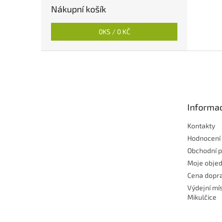
Nákupní košík
0
KS /
0 KČ
Z
á
p
a
t
Informac
í
Kontakty
Hodnocení
Obchodní 
Moje obje
Cena dopra
Výdejní mí
Mikulčice