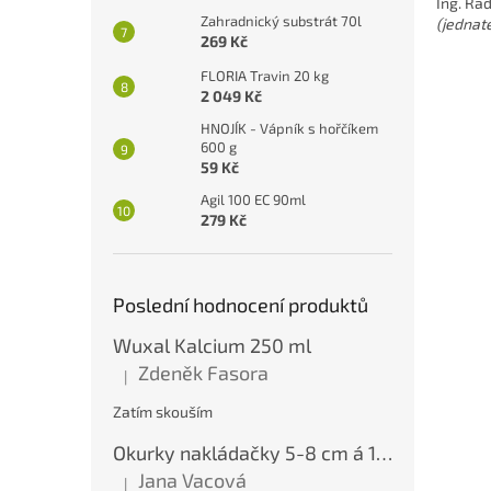
Ing. Ra
Zahradnický substrát 70l
(jednat
269 Kč
FLORIA Travin 20 kg
2 049 Kč
HNOJÍK - Vápník s hořčíkem
600 g
59 Kč
Agil 100 EC 90ml
279 Kč
Poslední hodnocení produktů
Wuxal Kalcium 250 ml
Zdeněk Fasora
|
Hodnocení produktu je 5 z 5 hvězdiček.
Zatím skouším
Okurky nakládačky 5-8 cm á 10 kg
Jana Vacová
|
Hodnocení produktu je 5 z 5 hvězdiček.