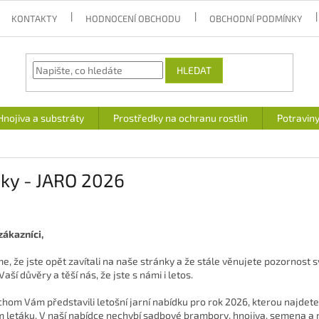
KONTAKTY
HODNOCENÍ OBCHODU
OBCHODNÍ PODMÍNKY
HLEDAT
Hnojiva a substráty
Prostředky na ochranu rostlin
Potravin
ky - JARO 2026
zákazníci,
, že jste opět zavítali na naše stránky a že stále věnujete pozornost sv
aší důvěry a těší nás, že jste s námi i letos.
chom Vám představili letošní jarní nabídku pro rok 2026, kterou najdete
m letáku. V naší nabídce nechybí sadbové brambory, hnojiva, semena a 