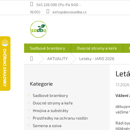
Přejít
545 226 090 (Po-Pá 9:00 -
na
16:00)
eshop@ovosadba.cz
obsah
Sadbové brambory
Ovocné stromy a keře
Domů
AKTUALITY
Letáky - JARO 2026
P
Letá
o
Přeskočit
s
Kategorie
kategorie
7.1.2026
t
r
Vážení 
Sadbové brambory
a
Ovocné stromy a keře
n
děkujeme
Hnojiva a substráty
n
vážíme V
í
Prostředky na ochranu rostlin
Rádi by
p
Semena a osiva
tištěné