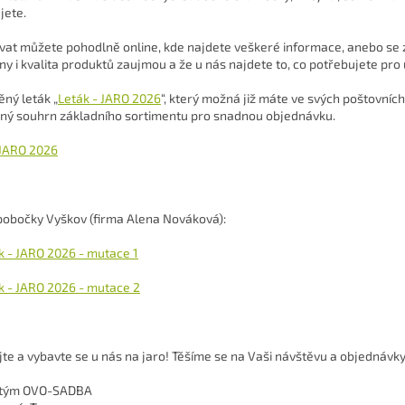
jete.
at můžete pohodlně online, kde najdete veškeré informace, anebo se z
ny i kvalita produktů zaujmou a že u nás najdete to, co potřebujete pr
ěný leták „
Leták - JARO 2026
“, který možná již máte ve svých poštovní
ný souhrn základního sortimentu pro snadnou objednávku.
 JARO 2026
pobočky Vyškov (firma Alena Nováková):
k - JARO 2026 - mutace 1
k - JARO 2026 - mutace 2
te a vybavte se u nás na jaro! Těšíme se na Vaši návštěvu a objednávky
ý tým OVO-SADBA