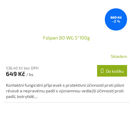
669 Kč
–2 %
Folpan 80 WG 5*100g
Skladem
536,40 Kč bez DPH
Do košíku
649 Kč
/ ks
Kontaktní fungicidní přípravek s protektivní účinností proti plísni
révové a nepravému padlí s významnou vedlejší účinností proti
padlí, botrytidě,...