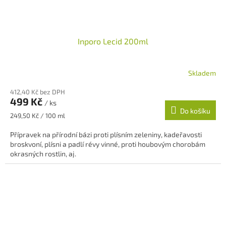
Inporo Lecid 200ml
Skladem
412,40 Kč bez DPH
499 Kč
/ ks
Do košíku
Měrná
249,50 Kč / 100 ml
cena:
Přípravek na přírodní bázi proti plísním zeleniny, kadeřavosti
broskvoní, plísni a padlí révy vinné, proti houbovým chorobám
okrasných rostlin, aj.