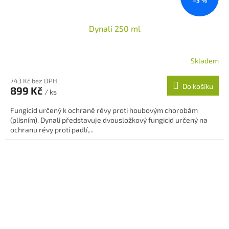
–3 %
Dynali 250 ml
Skladem
743 Kč bez DPH
Do košíku
899 Kč
/ ks
Fungicid určený k ochraně révy proti houbovým chorobám
(plísním). Dynali představuje dvousložkový fungicid určený na
ochranu révy proti padlí,...