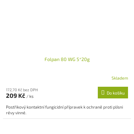
Folpan 80 WG 5*20g
Skladem
172,70 Kč bez DPH
Do košíku
209 Kč
/ ks
Postřikový kontaktní fungicidní přípravek k ochraně proti plísni
révy vinné.