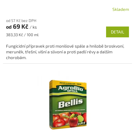
Skladem
Průměrné
hodnocení
od 57 Kč bez DPH
produktu
69 Kč
od
/ ks
je
DETAIL
5,0
Měrná
383,33 Kč / 100 ml
z
cena:
5
Fungicidní přípravek proti moniliové spále a hnilobě broskvoní,
hvězdiček.
meruněk, třešní, višní a slivoní a proti padlí révy a dalším
chorobám.