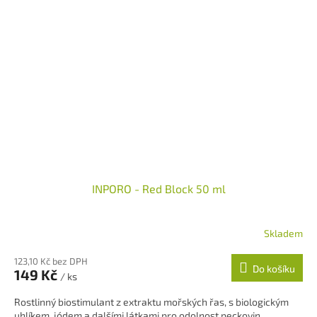
INPORO - Red Block 50 ml
Skladem
123,10 Kč bez DPH
Do košíku
149 Kč
/ ks
Rostlinný biostimulant z extraktu mořských řas, s biologickým
uhlíkem, jódem a dalšími látkami pro odolnost peckovin,