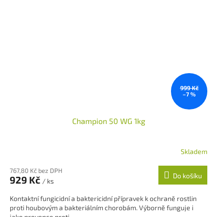
999 Kč
–7 %
Champion 50 WG 1kg
Skladem
Průměrné
hodnocení
767,80 Kč bez DPH
produktu
Do košíku
929 Kč
je
/ ks
5,0
Kontaktní fungicidní a baktericidní přípravek k ochraně rostlin
z
proti houbovým a bakteriálním chorobám. Výborně funguje i
5
jako prevence proti...