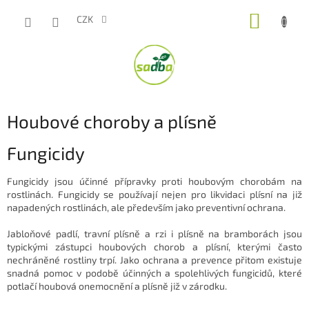
Přejít
NÁKUP
na
CZK
obsah
KOŠÍK
Houbové choroby a plísně
Fungicidy
Fungicidy jsou účinné přípravky proti houbovým chorobám na
rostlinách. Fungicidy se používají nejen pro likvidaci plísní na již
napadených rostlinách, ale především jako preventivní ochrana.
Jabloňové padlí, travní plísně a rzi i plísně na bramborách jsou
typickými zástupci houbových chorob a plísní, kterými často
nechráněné rostliny trpí. Jako ochrana a prevence přitom existuje
snadná pomoc v podobě účinných a spolehlivých fungicidů, které
potlačí houbová onemocnění a plísně již v zárodku.