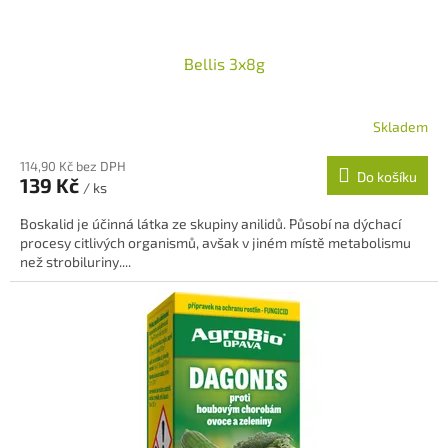
Bellis 3x8g
Skladem
Průměrné
hodnocení
114,90 Kč bez DPH
produktu
Do košíku
139 Kč
je
/ ks
5,0
Boskalid je účinná látka ze skupiny anilidů. Působí na dýchací
z
procesy citlivých organismů, avšak v jiném místě metabolismu
5
než strobiluriny....
hvězdiček.