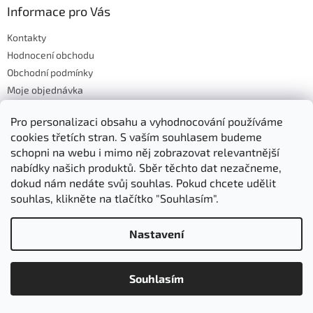
s
a
Informace pro Vás
u
t
Kontakty
í
Hodnocení obchodu
Obchodní podmínky
Moje objednávka
Cena dopravy a plateb
Pro personalizaci obsahu a vyhodnocování používáme
Výdejní místo Brno a Mikulčice
cookies třetích stran. S vaším souhlasem budeme
schopni na webu i mimo něj zobrazovat relevantnější
nabídky našich produktů. Sběr těchto dat nezačneme,
Kontakt
dokud nám nedáte svůj souhlas. Pokud chcete udělit
souhlas, klikněte na tlačítko "Souhlasím".
eshop
@
ovosadba.cz
545 226 090 (Po-Pá 9:00 - 16:00)
Nastavení
776 005 184 (Po - Pá 9:00 - 16:00)
OVO-SADBA
Souhlasím
AKTUALITY