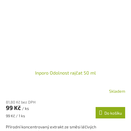
Inporo Odolnost rajčat 50 ml
Skladem
81,80 Kč bez DPH
99 Kč
/ ks
Do košíku
Měrná
99 Kč / 1 ks
cena:
Přírodní koncentrovaný extrakt ze směsi léčivých