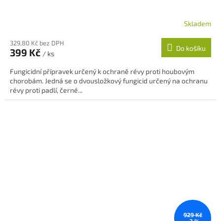
Skladem
329,80 Kč bez DPH
Do košíku
399 Kč
/ ks
Fungicidní přípravek určený k ochraně révy proti houbovým
chorobám. Jedná se o dvousložkový fungicid určený na ochranu
révy proti padlí, černé...
929 Kč