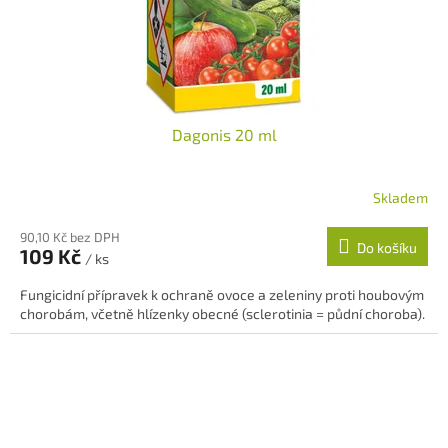
Dagonis 20 ml
Skladem
90,10 Kč bez DPH
Do košíku
109 Kč
/ ks
Fungicidní přípravek k ochraně ovoce a zeleniny proti houbovým
chorobám, včetně hlízenky obecné (sclerotinia = půdní choroba).