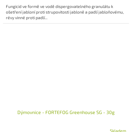
5,0
Fungicid ve formě ve vodě dispergovatelného granulátu k
z
ošetření jabloní proti strupovitosti jabloně a padlí jabloňovému,
5
révy vinné proti padlí...
hvězdiček.
Dýmovnice - FORTEFOG Greenhouse SG - 30g
Skladem
Průměrné