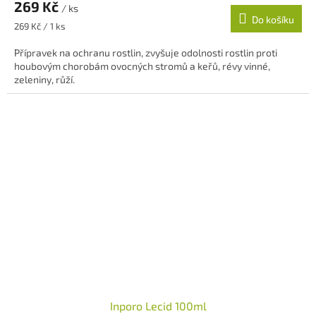
269 Kč
/ ks
Do košíku
Měrná
269 Kč / 1 ks
cena:
Přípravek na ochranu rostlin, zvyšuje odolnosti rostlin proti
houbovým chorobám ovocných stromů a keřů, révy vinné,
zeleniny, růží.
Inporo Lecid 100ml