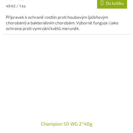
Do košíku
Měrná
49 Kč / 1 ks
cena:
Přípravek k ochraně rostlin proti houbovým (plísňovým
chorobám) a bakteriálním chorobám. Výborně funguje i jako
ochrana proti vymrzání květů meruněk.
Champion 50 WG 2*40g