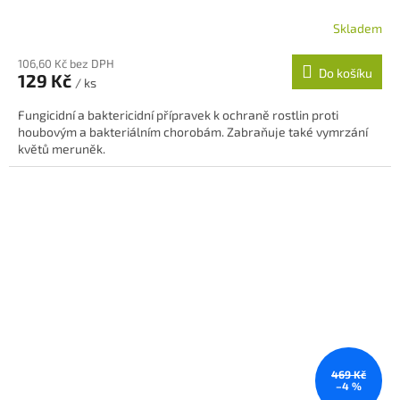
Skladem
106,60 Kč bez DPH
Do košíku
129 Kč
/ ks
Fungicidní a baktericidní přípravek k ochraně rostlin proti
houbovým a bakteriálním chorobám. Zabraňuje také vymrzání
květů meruněk.
469 Kč
–4 %