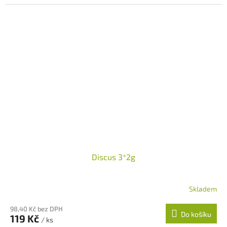
Discus 3*2g
Skladem
Průměrné
hodnocení
98,40 Kč bez DPH
produktu
Do košíku
119 Kč
je
/ ks