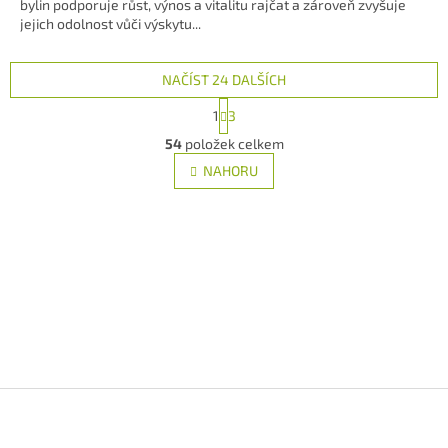
bylin podporuje růst, výnos a vitalitu rajčat a zároveň zvyšuje
jejich odolnost vůči výskytu...
NAČÍST 24 DALŠÍCH
S
1
3
t
O
r
54
položek celkem
v
á
l
NAHORU
n
á
k
d
o
v
a
á
c
n
í
í
p
r
v
k
y
v
Z
ý
p
á
i
p