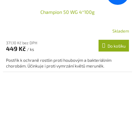
Champion 50 WG 4*100g
Skladem
Průměrné
hodnocení
371,10 Kč bez DPH
produktu
Do košíku
449 Kč
je
/ ks
5,0
Postřik k ochraně rostlin proti houbovým a bakteriálním
z
chorobám. Účinkuje i proti vymrzání květů meruněk.
5
hvězdiček.