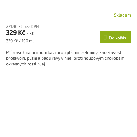
Skladem
271,90 Kč bez DPH
329 Kč
/ ks
Do košíku
Měrná
329 Kč / 100 ml
cena:
Přípravek na přírodní bázi proti plísním zeleniny, kadeřavosti
broskvoní, plísni a padlí révy vinné, proti houbovým chorobám
okrasných rostlin, aj.