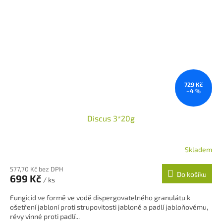
729 Kč
–4 %
Discus 3*20g
Skladem
577,70 Kč bez DPH
Do košíku
699 Kč
/ ks
Fungicid ve formě ve vodě dispergovatelného granulátu k
ošetření jabloní proti strupovitosti jabloně a padlí jabloňovému,
révy vinné proti padlí...