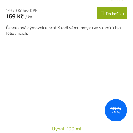
hodnocení
139,70 Kč bez DPH
produktu
Do košíku
169 Kč
je
/ ks
5,0
Česneková dýmovnice proti škodlivému hmyzu ve sklenících a
z
fóliovnících.
5
hvězdiček.
419 Kč
–4 %
Dynali 100 ml