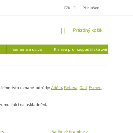
MOJE OBJEDNÁVKA
CENA DOPRAVY A PLATEB
CZK
Přihlášení
VÝDEJNÍ MÍSTO
NÁKUPNÍ
Prázdný košík
KOŠÍK
y
Semena a osiva
Krmiva pro hospodářská zvířata
bízíme tyto uznané odrůdy:
Adéla
,
Belana
,
Dali
,
Esmee
,
umu, tak i na uskladnění.
ry
Sadbové brambory