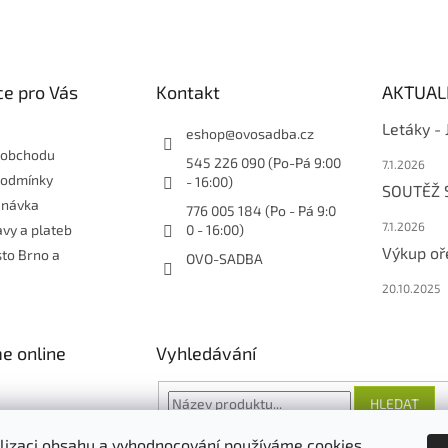
e pro Vás
Kontakt
AKTUAL
Letáky -
eshop
@
ovosadba.cz
 obchodu
545 226 090 (Po-Pá 9:00
7.1.2026
podmínky
- 16:00)
SOUTĚŽ
dnávka
776 005 184 (Po - Pá 9:0
7.1.2026
vy a plateb
0 - 16:00)
Výkup oř
sto Brno a
OVO-SADBA
20.10.2025
e online
Vyhledávání
HLEDAT
lizaci obsahu a vyhodnocování používáme cookies