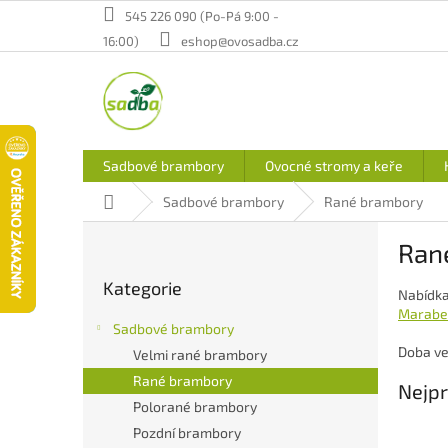
Přejít
545 226 090 (Po-Pá 9:00 -
na
16:00)
eshop@ovosadba.cz
obsah
Sadbové brambory
Ovocné stromy a keře
Domů
Sadbové brambory
Rané brambory
P
Ran
o
Přeskočit
s
Kategorie
kategorie
Nabídka
t
Marabe
r
Sadbové brambory
a
Doba ve
Velmi rané brambory
n
Rané brambory
n
Nejpr
í
Polorané brambory
p
Pozdní brambory