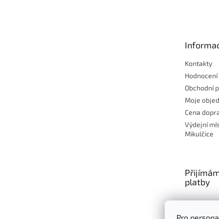
á
p
a
t
Informac
í
Kontakty
Hodnocení
Obchodní 
Moje obje
Cena dopra
Výdejní mí
Mikulčice
Přijímám
platby
Pro persona