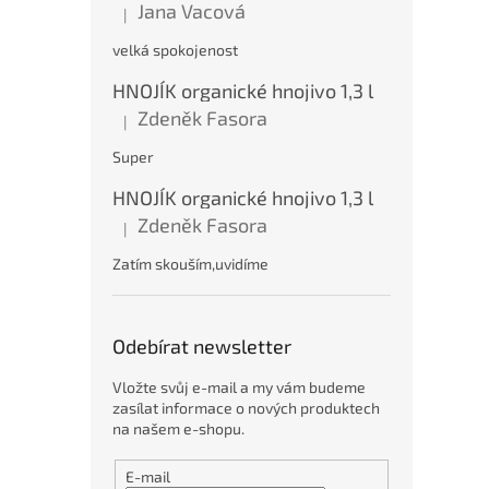
Jana Vacová
|
Hodnocení produktu je 5 z 5 hvězdiček.
velká spokojenost
HNOJÍK organické hnojivo 1,3 l
Zdeněk Fasora
|
Hodnocení produktu je 5 z 5 hvězdiček.
Super
HNOJÍK organické hnojivo 1,3 l
Zdeněk Fasora
|
Hodnocení produktu je 5 z 5 hvězdiček.
Zatím skouším,uvidíme
Odebírat newsletter
Vložte svůj e-mail a my vám budeme
zasílat informace o nových produktech
na našem e-shopu.
E-mail