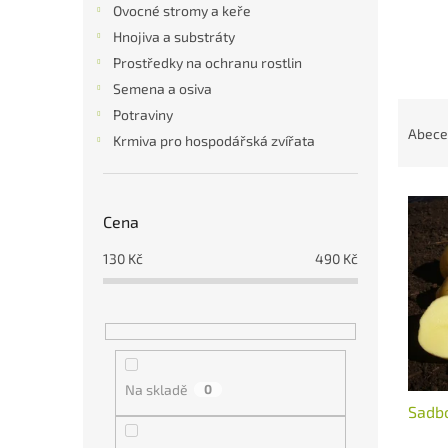
a
Ovocné stromy a keře
n
Hnojiva a substráty
e
Prostředky na ochranu rostlin
l
Semena a osiva
Ř
Potraviny
a
Abece
Krmiva pro hospodářská zvířata
z
e
V
n
ý
í
Cena
p
p
130
Kč
490
Kč
i
r
s
o
p
d
r
u
o
k
d
t
Na skladě
0
u
ů
Sadb
k
t