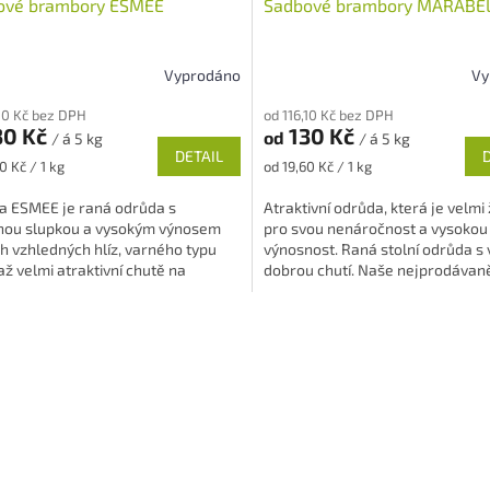
ové brambory ESMEE
Sadbové brambory MARABE
Vyprodáno
Vy
rné
Průměrné
cení
hodnocení
,10 Kč bez DPH
od 116,10 Kč bez DPH
ktu
produktu
30 Kč
130 Kč
od
/ á 5 kg
/ á 5 kg
je
DETAIL
5,0
Měrná
0 Kč / 1 kg
od 19,60 Kč / 1 kg
z
cena:
5
a ESMEE je raná odrůda s
Atraktivní odrůda, která je velm
ček.
hvězdiček.
nou slupkou a vysokým výnosem
pro svou nenáročnost a vysokou
h vzhledných hlíz, varného typu
výnosnost. Raná stolní odrůda s 
ž velmi atraktivní chutě na
dobrou chutí. Naše nejprodávaněj
ry....
O
v
l
á
d
a
c
í
p