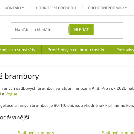
KONTAKTY
HODNOCENÍ OBCHODU
OBCHODNÍ PODMÍNKY
HLEDAT
Hnojiva a substráty
Prostředky na ochranu rostlin
Potravin
é brambory
 raných sadbových brambor ve stupni množení A, B. Pro rok 2026 na
l
a
Vogue
.
getace u raných brambor je 90-110 dní, jsou vhodné jak k přímému konz
odávanější
Sadbové brambory
Sadbové brambo