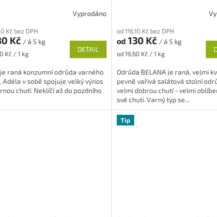
Vyprodáno
Vy
rné
Průměrné
cení
hodnocení
,10 Kč bez DPH
od 116,10 Kč bez DPH
ktu
produktu
30 Kč
130 Kč
od
/ á 5 kg
/ á 5 kg
je
DETAIL
5,0
Měrná
0 Kč / 1 kg
od 19,60 Kč / 1 kg
z
cena:
5
 je raná konzumní odrůda varného
Odrůda BELANA je raná, velmi kva
ček.
hvězdiček.
. Adéla v sobě spojuje velký výnos
pevně vařivá salátová stolní odr
rnou chutí. Neklíčí až do pozdního
velmi dobrou chutí - velmi oblíbe
své chuti. Varný typ se...
Tip