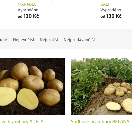
MARABEL
DALI
Vyprodáno
Vyprodáno
130 Kč
130 Kč
od
od
dně
Nejlevnější
Nejdražší
Nejprodávanější
ové brambory ADÉLA
Sadbové brambory BELANA