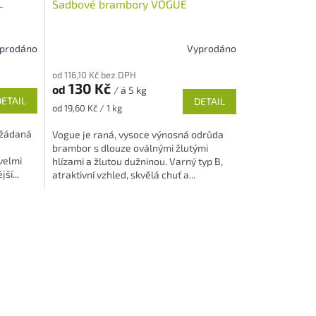
L
Sadbové brambory VOGUE
prodáno
Vyprodáno
Průměrné
hodnocení
od 116,10 Kč bez DPH
produktu
130 Kč
od
/ á 5 kg
je
DETAIL
DETAIL
4,9
Měrná
od 19,60 Kč / 1 kg
z
cena:
5
i žádaná
Vogue je raná, vysoce výnosná odrůda
hvězdiček.
brambor s dlouze oválnými žlutými
velmi
hlízami a žlutou dužninou. Varný typ B,
ší...
atraktivní vzhled, skvělá chuť a...