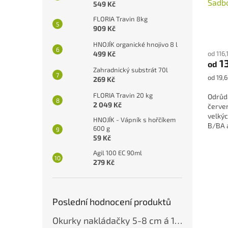
Sadb
549 Kč
FLORIA Travin 8kg
909 Kč
Průmě
HNOJÍK organické hnojivo 8 l
hodno
od 116
499 Kč
produ
1
od
je
Zahradnický substrát 70l
5,0
Měrná
od 19,6
269 Kč
z
cena:
5
FLORIA Travin 20 kg
Odrůd
hvězdi
2 049 Kč
červe
velkýc
HNOJÍK - Vápník s hořčíkem
B/BA a
600 g
brambo
59 Kč
Agil 100 EC 90ml
279 Kč
Poslední hodnocení produktů
Okurky nakládačky 5-8 cm á 10 kg