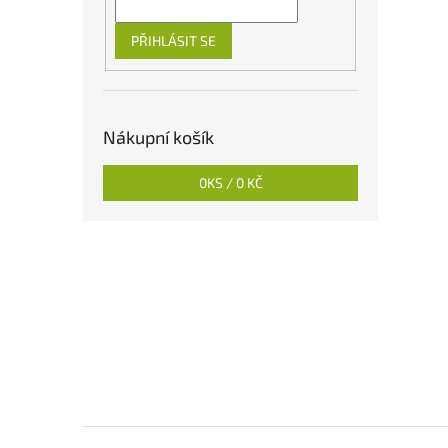
PŘIHLÁSIT SE
Nákupní košík
0
KS /
0 KČ
Z