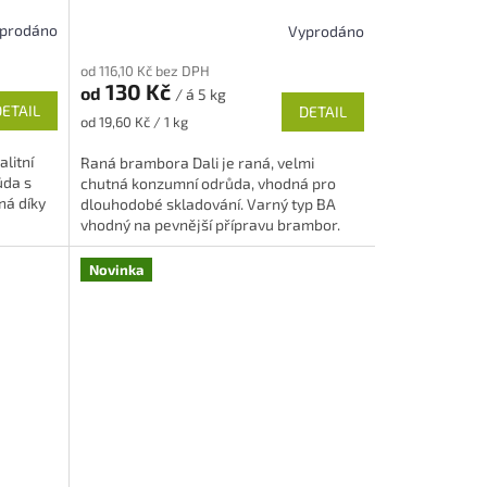
prodáno
Vyprodáno
Průměrné
hodnocení
od 116,10 Kč bez DPH
produktu
130 Kč
od
/ á 5 kg
je
DETAIL
DETAIL
5,0
Měrná
od 19,60 Kč / 1 kg
z
cena:
5
litní
Raná brambora Dali je raná, velmi
hvězdiček.
ůda s
chutná konzumní odrůda, vhodná pro
ná díky
dlouhodobé skladování. Varný typ BA
vhodný na pevnější přípravu brambor.
Novinka