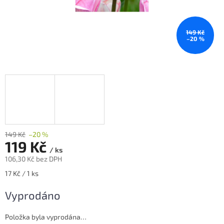
149 Kč
–20 %
149 Kč
–20 %
119 Kč
/ ks
106,30 Kč bez DPH
Měrná
17 Kč / 1 ks
cena:
Vyprodáno
Položka byla vyprodána…