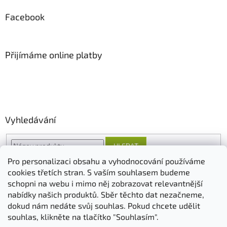
Facebook
Přijímáme online platby
Vyhledávání
HLEDAT
Pro personalizaci obsahu a vyhodnocování používáme
cookies třetích stran. S vaším souhlasem budeme
schopni na webu i mimo něj zobrazovat relevantnější
O nás
FORESTINA
AGRO CS
nabídky našich produktů. Sběr těchto dat nezačneme,
dokud nám nedáte svůj souhlas. Pokud chcete udělit
souhlas, klikněte na tlačítko "Souhlasím".