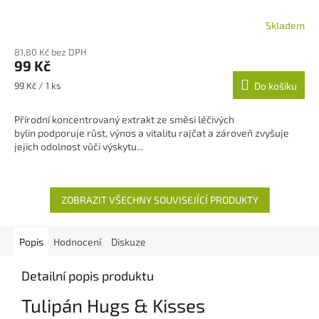
Skladem
81,80 Kč bez DPH
99 Kč
Měrná
99 Kč / 1 ks
Do košíku
cena:
Přírodní koncentrovaný extrakt ze směsi léčivých
bylin podporuje růst, výnos a vitalitu rajčat a zároveň zvyšuje
jejich odolnost vůči výskytu...
ZOBRAZIT VŠECHNY SOUVISEJÍCÍ PRODUKTY
Popis
Hodnocení
Diskuze
Detailní popis produktu
Tulipán Hugs & Kisses