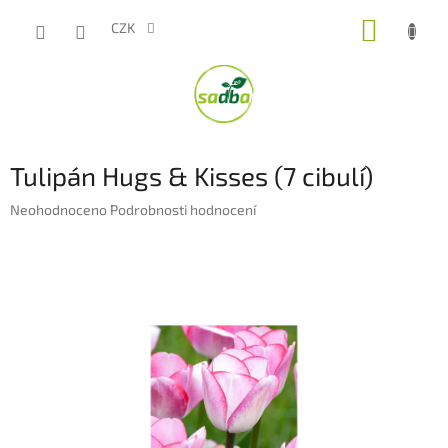
Přejít
NÁKUP
na
CZK
obsah
KOŠÍK
Tulipán Hugs & Kisses (7 cibulí)
Průměrné
Neohodnoceno
Podrobnosti hodnocení
hodnocení
produktu
je
0,0
z
5
hvězdiček.