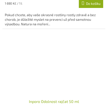
Měrná
1 690 Kč / 1 l
Do košíku
cena:
Pokud chcete, aby vaše okrasné rostliny rostly zdravě a bez
chorob, je důležité myslet na prevenci už před samotnou
výsadbou. Natura na moření...
Inporo Odolnost rajčat 50 ml