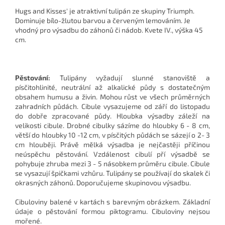
Hugs and Kisses' je atraktivní tulipán ze skupiny Triumph.
Dominuje bílo-žlutou barvou a červeným lemováním. Je
vhodný pro výsadbu do záhonů či nádob. Kvete IV., výška 45
cm.
Pěstování:
Tulipány vyžadují slunné stanoviště a
písčitohlinité, neutrální až alkalické půdy s dostatečným
obsahem humusu a živin. Mohou růst ve všech průměrných
zahradních půdách. Cibule vysazujeme od září do listopadu
do dobře zpracované půdy. Hloubka výsadby záleží na
velikosti cibule. Drobné cibulky sázíme do hloubky 6 - 8 cm,
větší do hloubky 10 -12 cm, v písčitých půdách se sázejí o 2- 3
cm hlouběji. Právě mělká výsadba je nejčastěji příčinou
neúspěchu pěstování. Vzdálenost cibulí pří výsadbě se
pohybuje zhruba mezi 3 - 5 násobkem průměru cibule. Cibule
se vysazují špičkami vzhůru. Tulipány se používají do skalek či
okrasných záhonů. Doporučujeme skupinovou výsadbu.
Cibuloviny balené v kartách s barevným obrázkem. Základní
údaje o pěstování formou piktogramu. Cibuloviny nejsou
mořené.