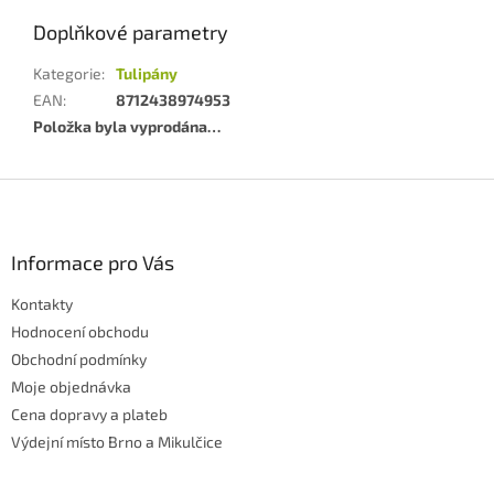
Doplňkové parametry
Kategorie
:
Tulipány
EAN
:
8712438974953
Položka byla vyprodána…
Z
á
p
a
Informace pro Vás
t
Kontakty
í
Hodnocení obchodu
Obchodní podmínky
Moje objednávka
Cena dopravy a plateb
Výdejní místo Brno a Mikulčice