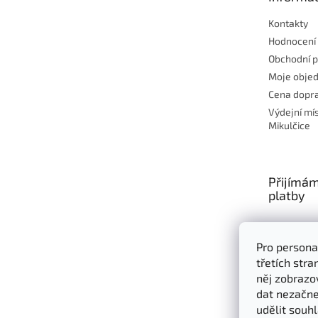
í
Kontakty
Hodnocení
Obchodní 
Moje obje
Cena dopra
Výdejní mí
Mikulčice
Přijímám
platby
Pro persona
třetích str
něj zobrazo
dat nezačne
udělit souhl