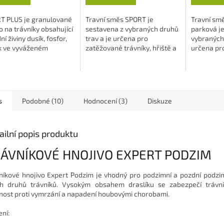
5
hvězdiček.
T PLUS je granulované
Travní směs SPORT je
Travní sm
o na trávníky obsahující
sestavena z vybraných druhů
parková je
ní živiny dusík, fosfor,
trav a je určena pro
vybraných 
ík ve vyváženém
zatěžované trávníky, hřiště a
určena pr
u. Současně obsahuje
jim podobné. Hodí se i pro
dekorativn
v...
zahrady plné malých...
Zachovává 
vláhy...
s
Podobné (10)
Hodnocení (3)
Diskuze
ailní popis produktu
ÁVNÍKOVÉ HNOJIVO EXPERT PODZIM
níkové hnojivo Expert Podzim je vhodný pro podzimní a pozdní podzi
h druhů trávníků. Vysokým obsahem draslíku se zabezpečí trávn
nost proti vymrzání a napadení houbovými chorobami.
ení: