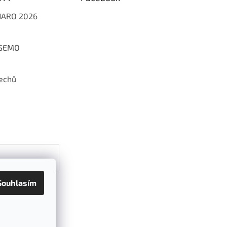
 JARO 2026
 SEMO
echů
Souhlasím