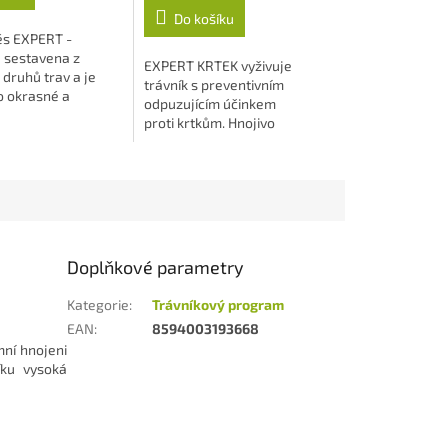
5
Do košíku
hvězdiček.
ěs EXPERT -
 sestavena z
EXPERT KRTEK vyživuje
druhů trav a je
trávník s preventivním
o okrasné a
odpuzujícím účinkem
í plochy.
proti krtkům. Hnojivo
si při dostatku
obsahuje všechny základní
živiny ve vyváženém...
Doplňkové parametry
Kategorie
:
Trávníkový program
EAN
:
8594003193668
mní hnojeni
íku vysoká