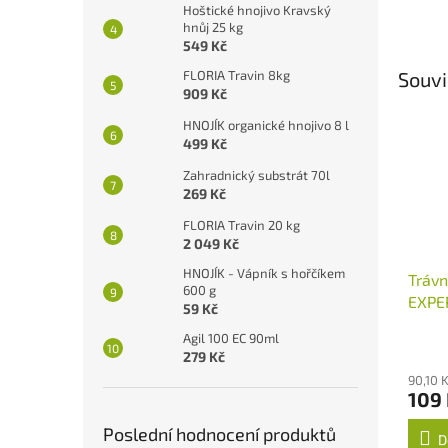
Hoštické hnojivo Kravský
hnůj 25 kg
549 Kč
FLORIA Travin 8kg
Souvi
909 Kč
HNOJÍK organické hnojivo 8 l
499 Kč
Zahradnický substrát 70l
269 Kč
FLORIA Travin 20 kg
2 049 Kč
HNOJÍK - Vápník s hořčíkem
Trávn
600 g
EXPER
59 Kč
Agil 100 EC 90ml
279 Kč
90,10 
109
Poslední hodnocení produktů
D