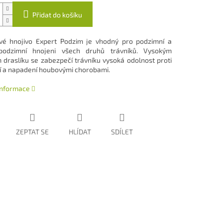
Přidat do košíku
vé hnojivo Expert Podzim je vhodný pro podzimní a
podzimní hnojeni všech druhů trávníků. Vysokým
draslíku se zabezpečí trávníku vysoká odolnost proti
 a napadení houbovými chorobami.
 informace
ZEPTAT SE
HLÍDAT
SDÍLET