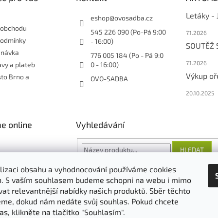
Letáky -
eshop
@
ovosadba.cz
 obchodu
545 226 090 (Po-Pá 9:00
7.1.2026
podmínky
- 16:00)
SOUTĚŽ
dnávka
776 005 184 (Po - Pá 9:0
7.1.2026
vy a plateb
0 - 16:00)
Výkup oř
sto Brno a
OVO-SADBA
20.10.2025
e online
Vyhledávání
HLEDAT
lizaci obsahu a vyhodnocování používáme cookies
an. S vaším souhlasem budeme schopni na webu i mimo
vat relevantnější nabídky našich produktů. Sběr těchto
O nás
FORESTINA
AGRO CS
me, dokud nám nedáte svůj souhlas. Pokud chcete
as, klikněte na tlačítko "Souhlasím".