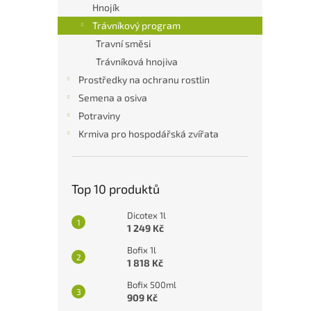
a
Hnojík
n
Trávníkový program
e
Travní směsi
l
Trávníková hnojiva
Prostředky na ochranu rostlin
Semena a osiva
Potraviny
Krmiva pro hospodářská zvířata
Top 10 produktů
Dicotex 1l
1 249 Kč
Bofix 1l
1 818 Kč
Bofix 500ml
909 Kč