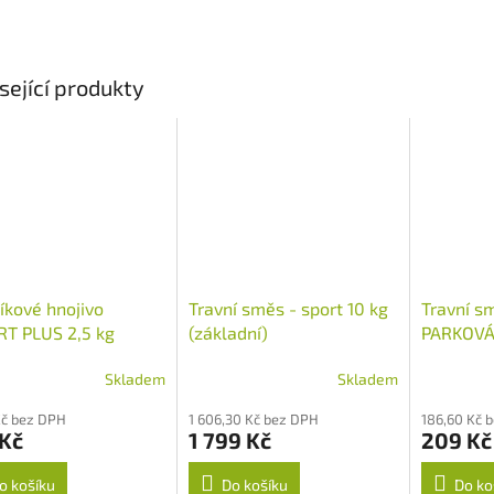
sející produkty
íkové hnojivo
Travní směs - sport 10 kg
Travní s
T PLUS 2,5 kg
(základní)
PARKOVÁ 
Skladem
Skladem
Průměrné
hodnocení
Kč bez DPH
1 606,30 Kč bez DPH
186,60 Kč 
produktu
 Kč
1 799 Kč
209 Kč
je
5,0
o košíku
Do košíku
Do ko
z