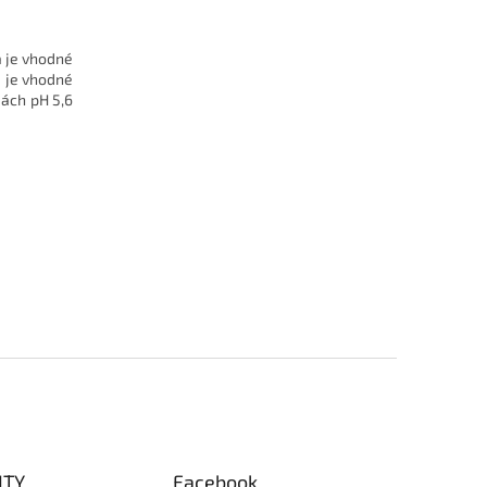
a je vhodné
u je vhodné
dách pH 5,6
ITY
Facebook