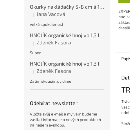
Okurky nakládačky 5-8 cm á 10 kg
EXPER
Jana Vacová
|
Hodnocení produktu je 5 z 5 hvězdiček.
hnojiv
základ
velká spokojenost
drasl
poměr
HNOJÍK organické hnojivo 1,3 l
hořčík 
Zdeněk Fasora
|
Hodnocení produktu je 5 z 5 hvězdiček.
Super
Popi
HNOJÍK organické hnojivo 1,3 l
Zdeněk Fasora
|
Hodnocení produktu je 5 z 5 hvězdiček.
Det
Zatím skouším,uvidíme
TR
Tráv
Odebírat newsletter
všec
odol
Vložte svůj e-mail a my vám budeme
zasílat informace o nových produktech
Slož
na našem e-shopu.