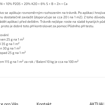
N + 10% P2O5 + 20% K2O + 6% S + B + Zn + Ca
ivo se aplikuje rovnoměrným rozhozením na trávník. Po aplikaci hnojiv
hu dostatečně zavlažit (doporučuje se cca 20 l na 1 m2). Z toho důvod
ádět aplikaci před deštěm. Trávník nejlépe roste na slabě kyselých pů
5, proto je dobré toto pH kontrolovat za pomocí Půdního pH testu.
ování:
2
rven 25 g na 1 m
2
í 35 g na 1 m
2
en 30 g na 1 m
2
stopad 25 g na 1 m
2
2
em 115 g na 1 m
za rok / Balení 10 kg je cca na 100 m
e pro Vás
Kontakt
AKTUAL