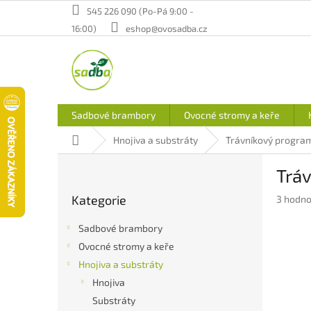
Přejít
545 226 090 (Po-Pá 9:00 -
na
16:00)
eshop@ovosadba.cz
obsah
Sadbové brambory
Ovocné stromy a keře
Domů
Hnojiva a substráty
Trávníkový progra
P
Tráv
o
Přeskočit
s
Kategorie
Průměr
3 hodno
kategorie
t
hodnoc
r
produkt
Sadbové brambory
a
je
Ovocné stromy a keře
n
5,0
Hnojiva a substráty
z
n
5
í
Hnojiva
hvězdič
p
Substráty