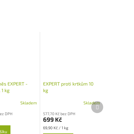
měs EXPERT -
EXPERT proti krtkům 10
1 kg
kg
Skladem
Skladem
Průměrné
Další
hodnocení
produkt
bez DPH
577,70 Kč bez DPH
produktu
699 Kč
je
4,8
Měrná
69,90 Kč / 1 kg
šíku
z
cena: