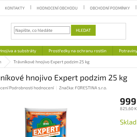
KONTAKTY
HODNOCENÍ OBCHODU
OBCHODNÍ PODMÍNKY
HLEDAT
Hnojiva a substráty
Prostředky na ochranu rostlin
Potravin
m
Trávníkové hnojivo Expert podzim 25 kg
níkové hnojivo Expert podzim 25 kg
né
cení
Podrobnosti hodnocení
Značka:
FORESTINA s.r.o.
ení
999
u
825,60 K
Měrná
Sklad
cena:
ek.