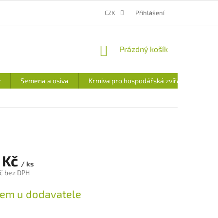
MOJE OBJEDNÁVKA
CENA DOPRAVY A PLATEB
CZK
Přihlášení
VÝDEJNÍ MÍSTO
NÁKUPNÍ
Prázdný košík
KOŠÍK
y
Semena a osiva
Krmiva pro hospodářská zvířata
 Kč
/ ks
č bez DPH
em u dodavatele