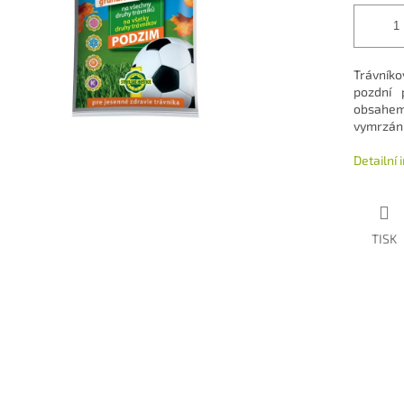
Trávníko
pozdní 
obsahem 
vymrzání
Detailní
TISK