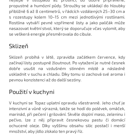
propustné a humózní půdy. Stroužky se ukládají do hloubky
přibližně 6 až 8 centimetrů, v řádcích vzdálených 25–30 cm a
s rozestupy kolem 10–15 cm mezi jednotlivými rostlinami.
Rostlina vytváří pevné vzpřímené listy a jako paličák může
nasazovat květní stvol, který se doporučuje včas vylomit, aby
se veškerá energie přesměrovala do cibule.
Sklizeň
Sklizeň probíhá v létě, zpravidla začátkem července, kdy
začínají listy postupně žloutnout. Po vytažení je nutné česnek
dobře usušit na vzdušném stinném místě a následně
uskladnit v suchu a chladu. Díky tomu si zachová své aroma i
pevnou konzistenci až do další sezóny.
Použití v kuchyni
V kuchyni se Topaz uplatní opravdu všestranně. Jeho chuť je
intenzivní a vůně výrazná, takže se hodí do polévek, omáček,
marinád, při pečení i grilování. Skvěle doplní maso, zeleninu i
pečivo, lze z něj připravit česnekovou pastu či domácí
ochucené oleje. Díky vyššímu obsahu silic postačí i menší
množství, aby jídlo získalo ten pravý říz.