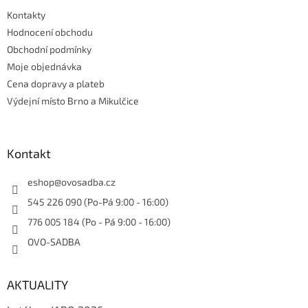
t
Kontakty
í
Hodnocení obchodu
Obchodní podmínky
Moje objednávka
Cena dopravy a plateb
Výdejní místo Brno a Mikulčice
Kontakt
eshop
@
ovosadba.cz
545 226 090 (Po-Pá 9:00 - 16:00)
776 005 184 (Po - Pá 9:00 - 16:00)
OVO-SADBA
AKTUALITY