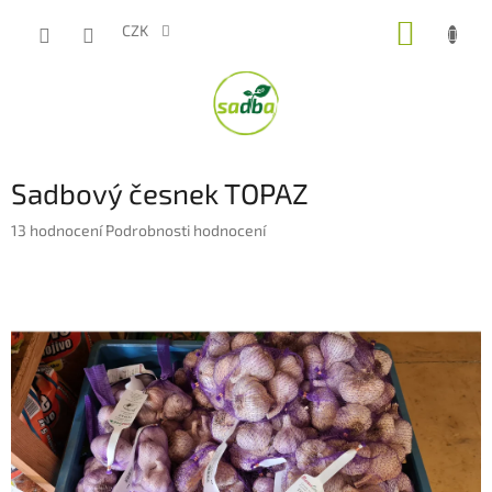
Přejít
NÁKUP
na
CZK
obsah
KOŠÍK
Sadbový česnek TOPAZ
Průměrné
13 hodnocení
Podrobnosti hodnocení
hodnocení
produktu
je
5,0
z
5
hvězdiček.