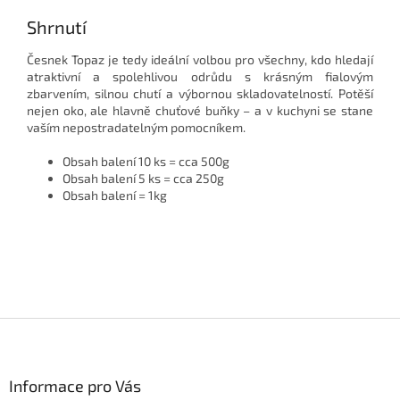
Shrnutí
Česnek Topaz je tedy ideální volbou pro všechny, kdo hledají
atraktivní a spolehlivou odrůdu s krásným fialovým
zbarvením, silnou chutí a výbornou skladovatelností. Potěší
nejen oko, ale hlavně chuťové buňky – a v kuchyni se stane
vaším nepostradatelným pomocníkem.
Obsah balení 10 ks = cca 500g
Obsah balení 5 ks = cca 250g
Obsah balení = 1kg
Z
á
p
a
Informace pro Vás