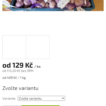
od
129 Kč
/ ks
od
115,20 Kč
bez DPH
Měrná
od 409 Kč / 1 kg
cena:
Zvolte variantu
Varianta