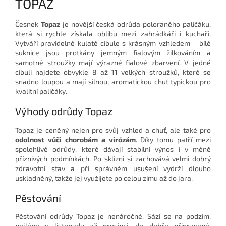
TOPAZ
Česnek
Topaz
je novější česká odrůda poloraného paličáku,
která si rychle získala oblibu mezi zahrádkáři i kuchaři.
Vytváří pravidelné kulaté cibule s krásným vzhledem – bílé
suknice jsou protkány jemným fialovým žilkováním a
samotné stroužky mají výrazné fialové zbarvení. V jedné
cibuli najdete obvykle 8 až 11 velkých stroužků, které se
snadno loupou a mají silnou, aromatickou chuť typickou pro
kvalitní paličáky.
Výhody odrůdy Topaz
Topaz je ceněný nejen pro svůj vzhled a chuť, ale také pro
odolnost vůči chorobám a virózám
. Díky tomu patří mezi
spolehlivé odrůdy, které dávají stabilní výnos i v méně
příznivých podmínkách. Po sklizni si zachovává velmi dobrý
zdravotní stav a při správném usušení vydrží dlouho
uskladněný, takže jej využijete po celou zimu až do jara.
Pěstování
Pěstování odrůdy Topaz je nenáročné. Sází se na podzim,
nejlépe v listopadu až prosinci, do dobře připravené,