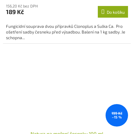
hodnocení
156,20 Kč bez DPH
produktu
189 Kč
Do košíku
je
5,0
z
Fungicidní souprava dvou přípravků Clonoplus a Sulka Ca. Pro
5
ošetření sadby česneku před výsadbou. Balení na 1 kg sadby. Je
hvězdiček.
schopna...
199 Kč
–15 %
Natura na moření česneku 100 ml