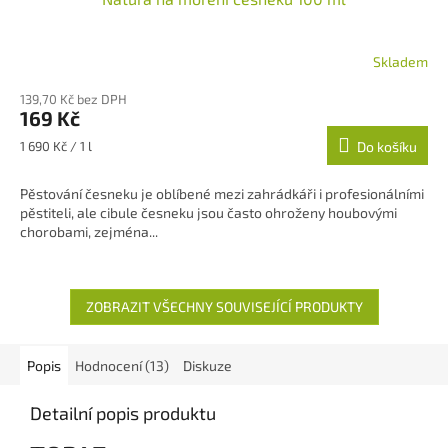
Skladem
139,70 Kč bez DPH
169 Kč
Měrná
1 690 Kč / 1 l
Do košíku
cena:
Pěstování česneku je oblíbené mezi zahrádkáři i profesionálními
pěstiteli, ale cibule česneku jsou často ohroženy houbovými
chorobami, zejména...
ZOBRAZIT VŠECHNY SOUVISEJÍCÍ PRODUKTY
Popis
Hodnocení (13)
Diskuze
Detailní popis produktu