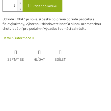
Přidat do košíku
Odrůda TOPAZ
je novější česká poloraná odrůda paličáku s
fialovými tóny, výbornou skladovatelností a silnou aromatickou
chutí. Ideální pro podzimní výsadbu i domácí zahrádku.
Detailní informace
ZEPTAT SE
HLÍDAT
SDÍLET