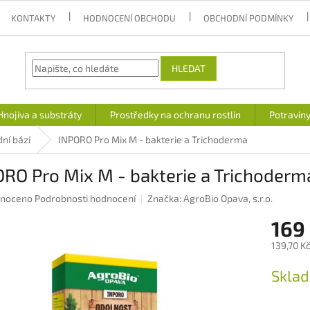
KONTAKTY
HODNOCENÍ OBCHODU
OBCHODNÍ PODMÍNKY
HLEDAT
Hnojiva a substráty
Prostředky na ochranu rostlin
Potravin
dní bázi
INPORO Pro Mix M - bakterie a Trichoderma
RO Pro Mix M - bakterie a Trichoderm
né
noceno
Podrobnosti hodnocení
Značka:
AgroBio Opava, s.r.o.
ení
169
u
139,70 K
Měrná
Skla
cena:
ek.