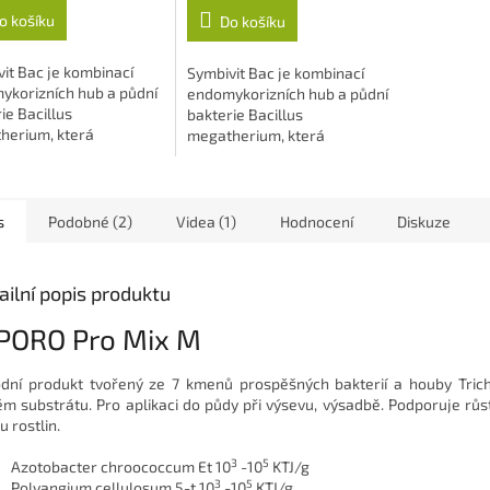
o košíku
Do košíku
it Bac je kombinací
Symbivit Bac je kombinací
ykorizních hub a půdní
endomykorizních hub a půdní
ie Bacillus
bakterie Bacillus
herium, která
megatherium, která
uje růst a výživu
podporuje růst a výživu
n. Umí přeměnit...
rostlin. Umí přeměnit...
s
Podobné (2)
Videa (1)
Hodnocení
Diskuze
ailní popis produktu
PORO Pro Mix M
odní produkt tvořený ze 7 kmenů prospěšných bakterií a houby Tric
ém substrátu. Pro aplikaci do půdy při výsevu, výsadbě. Podporuje růs
u rostlin.
3
5
Azotobacter chroococcum Et 10
-10
KTJ/g
3
5
Polyangium cellulosum 5-t 10
-10
KTJ/g