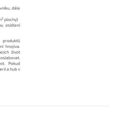
vníku, dále
2
m
plochy)
u osídlení
produktů
í hnojiva.
jich život
 oslabovat.
ot. Pokud
rií a hub v