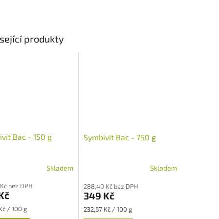
sející produkty
vit Bac - 150 g
Symbivit Bac - 750 g
Skladem
Skladem
 Kč bez DPH
288,40 Kč bez DPH
Kč
349 Kč
Měrná
Kč / 100 g
232,67 Kč / 100 g
cena: