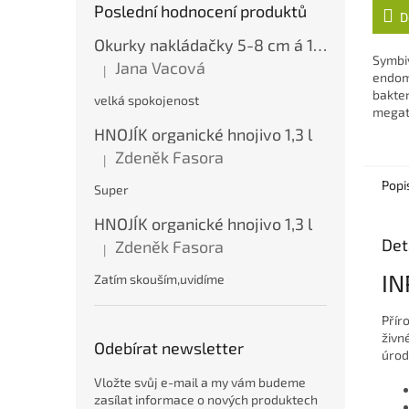
Poslední hodnocení produktů
D
Okurky nakládačky 5-8 cm á 10 kg
Symbiv
Jana Vacová
|
Hodnocení produktu je 5 z 5 hvězdiček.
endom
bakter
velká spokojenost
megat
podpor
HNOJÍK organické hnojivo 1,3 l
rostli
Zdeněk Fasora
|
Hodnocení produktu je 5 z 5 hvězdiček.
Popi
Super
HNOJÍK organické hnojivo 1,3 l
Det
Zdeněk Fasora
|
Hodnocení produktu je 5 z 5 hvězdiček.
IN
Zatím skouším,uvidíme
Přír
živn
Odebírat newsletter
úrod
Vložte svůj e-mail a my vám budeme
zasílat informace o nových produktech