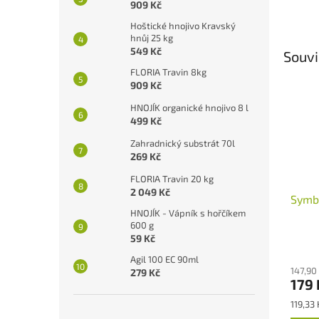
909 Kč
Hoštické hnojivo Kravský
hnůj 25 kg
549 Kč
Souvi
FLORIA Travin 8kg
909 Kč
HNOJÍK organické hnojivo 8 l
499 Kč
Zahradnický substrát 70l
269 Kč
FLORIA Travin 20 kg
2 049 Kč
Symbi
HNOJÍK - Vápník s hořčíkem
600 g
59 Kč
Agil 100 EC 90ml
147,90
279 Kč
179 
Měrná
119,33 
cena: