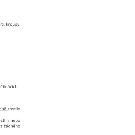
tr, kroupy,
větináčích
adbě
rostlin
stlin nebo
ez žádného