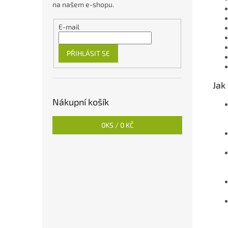
na našem e-shopu.
E-mail
PŘIHLÁSIT SE
Jak
Nákupní košík
0
KS /
0 KČ