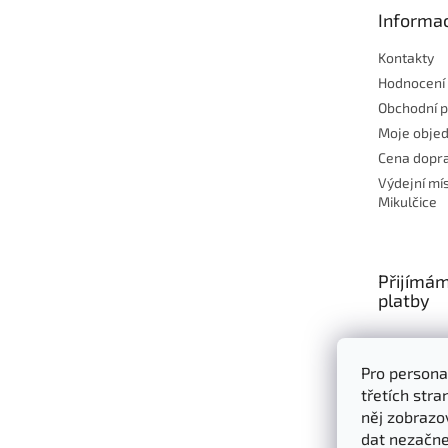
t
Informac
í
Kontakty
Hodnocení
Obchodní 
Moje obje
Cena dopra
Výdejní mí
Mikulčice
Přijímám
platby
Pro persona
třetích str
něj zobrazo
dat nezačne