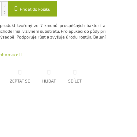
Přidat do košíku
 produkt tvořený ze 7 kmenů prospěšných bakterií a
ichoderma, v živném substrátu. Pro aplikaci do půdy při
výsadbě. Podporuje růst a zvyšuje úrodu rostlin. Balení
 informace
ZEPTAT SE
HLÍDAT
SDÍLET