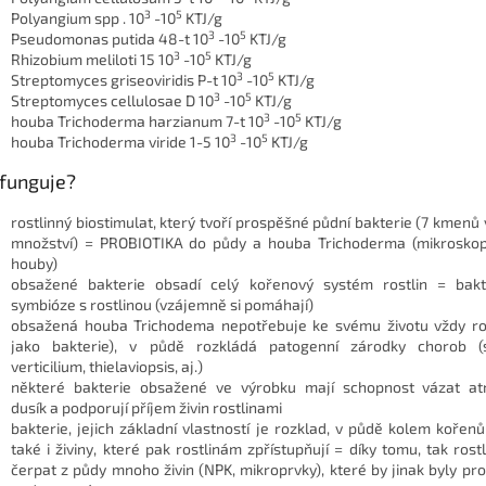
3
5
Polyangium spp . 10
-10
KTJ/g
3
5
Pseudomonas putida 48-t 10
-10
KTJ/g
3
5
Rhizobium meliloti 15 10
-10
KTJ/g
3
5
Streptomyces griseoviridis P-t 10
-10
KTJ/g
3
5
Streptomyces cellulosae D 10
-10
KTJ/g
3
5
houba Trichoderma harzianum 7-t 10
-10
KTJ/g
3
5
houba Trichoderma viride 1-5 10
-10
KTJ/g
 funguje?
rostlinný biostimulat, který tvoří prospěšné půdní bakterie (7 kmenů
množství) = PROBIOTIKA do půdy a houba Trichoderma (mikroskop
houby)
obsažené bakterie obsadí celý kořenový systém rostlin = bakte
symbióze s rostlinou (vzájemně si pomáhají)
obsažená houba Trichodema nepotřebuje ke svému životu vždy rost
jako bakterie), v půdě rozkládá patogenní zárodky chorob (sc
verticilium, thielaviopsis, aj.)
některé bakterie obsažené ve výrobku mají schopnost vázat at
dusík a podporují příjem živin rostlinami
bakterie, jejich základní vlastností je rozklad, v půdě kolem kořenů
také i živiny, které pak rostlinám zpřístupňují = díky tomu, tak ros
čerpat z půdy mnoho živin (NPK, mikroprvky), které by jinak byly pr