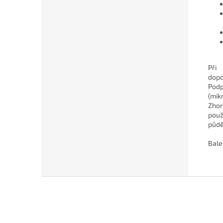
Při
dopo
Podp
(mik
Zho
použ
půdě
Bale
Z
á
p
a