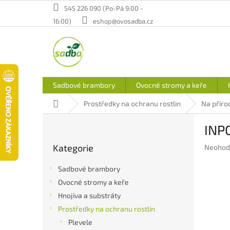
Přejít
545 226 090 (Po-Pá 9:00 -
na
16:00)
eshop@ovosadba.cz
obsah
Sadbové brambory
Ovocné stromy a keře
Domů
Prostředky na ochranu rostlin
Na příro
P
INPO
o
Přeskočit
s
Kategorie
Průměr
Neohod
kategorie
t
hodnoc
r
produkt
Sadbové brambory
a
je
Ovocné stromy a keře
n
0,0
Hnojiva a substráty
z
n
5
í
Prostředky na ochranu rostlin
hvězdič
p
Plevele