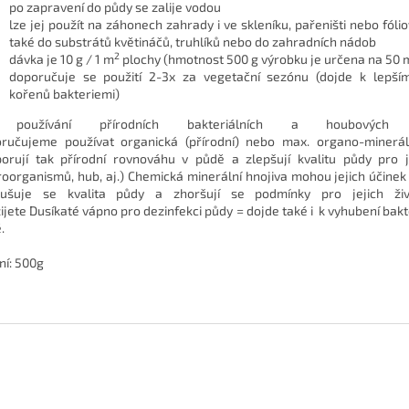
po zapravení do půdy se zalije vodou
lze jej použít na záhonech zahrady i ve skleníku, pařeništi nebo fólio
také do substrátů květináčů, truhlíků nebo do zahradních nádob
2
dávka je 10 g / 1 m
plochy (hmotnost 500 g výrobku je určena na 50 
doporučuje se použití 2-3x za vegetační sezónu (dojde k lepším
kořenů bakteriemi)
 používání přírodních bakteriálních a houbových 
ručujeme používat organická (přírodní) nebo max. organo-mineráln
orují tak přírodní rovnováhu v půdě a zlepšují kvalitu půdy pro je
roorganismů, hub, aj.) Chemická minerální hnojiva mohou jejich účinek
rušuje se kvalita půdy a zhoršují se podmínky pro jejich živ
ijete Dusíkaté vápno pro dezinfekci půdy = dojde také i k vyhubení bakte
.
ní: 500g