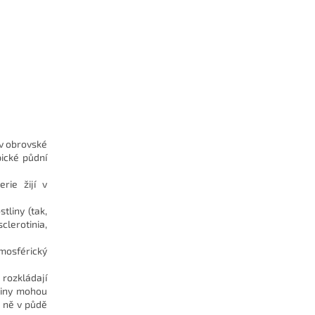
 v obrovské
ické půdní
rie žijí v
liny (tak,
lerotinia,
mosférický
 rozkládají
tliny mohou
o ně v půdě