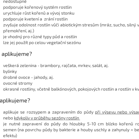
nedostupné
podporuje kořenový systém rostlin
urychluje růst kořenů a vývoj stonku
podporuje kvetení a zrání rostlin
zvyšuje odolnost rostlin vůči abiotickým stresům (mráz, sucho, silný ví
přemokření, aj.)
je vhodný pro různé typy půd a rostlin
lze jej použít po celou vegetační sezónu
 aplikujeme?
veškerá zelenina - brambory, rajčata, mrkev, salát, aj.
bylinky
drobné ovoce - jahody, aj.
ovocné stromy
okrasné rostliny, včetně balkónových, pokojových rostlin a rostlin v k
 aplikujeme?
aplikuje se rozsypem a zapravením do půdy
při výsevu nebo výs
nebo
kdykoliv v průběhu sezóny rostlin
je nutné zapravení do půdy do hloubky 5-10 cm blízko kořenů ro
semen (na povrchu půdy by bakterie a houby uschly a zahynuly = b
efektu)