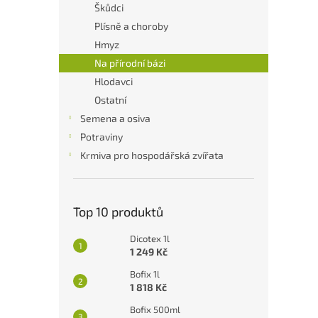
a
Škůdci
n
Plísně a choroby
e
Hmyz
l
Na přírodní bázi
Hlodavci
Ostatní
Semena a osiva
Potraviny
Krmiva pro hospodářská zvířata
Top 10 produktů
Dicotex 1l
1 249 Kč
Bofix 1l
1 818 Kč
Bofix 500ml