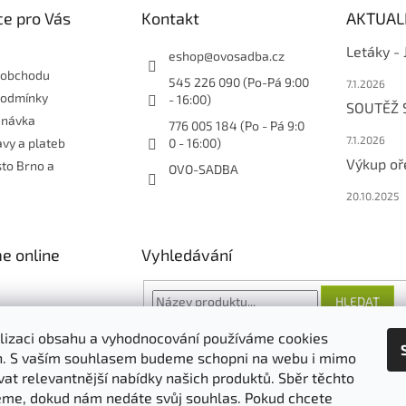
e pro Vás
Kontakt
AKTUAL
Letáky -
eshop
@
ovosadba.cz
 obchodu
545 226 090 (Po-Pá 9:00
7.1.2026
podmínky
- 16:00)
SOUTĚŽ
dnávka
776 005 184 (Po - Pá 9:0
7.1.2026
vy a plateb
0 - 16:00)
Výkup oř
sto Brno a
OVO-SADBA
20.10.2025
e online
Vyhledávání
HLEDAT
lizaci obsahu a vyhodnocování používáme cookies
an. S vaším souhlasem budeme schopni na webu i mimo
vat relevantnější nabídky našich produktů. Sběr těchto
O nás
FORESTINA
AGRO CS
me, dokud nám nedáte svůj souhlas. Pokud chcete