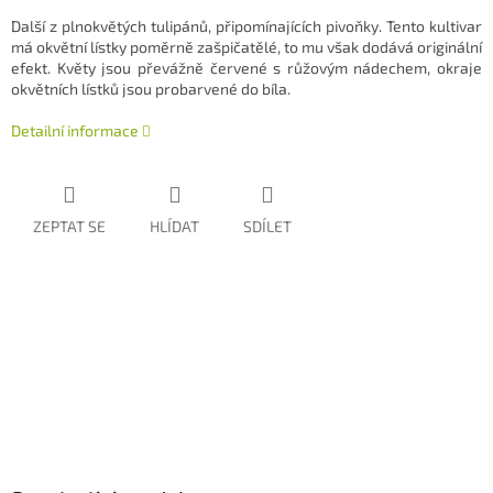
Další z plnokvětých tulipánů, připomínajících pivoňky. Tento kultivar
má okvětní lístky poměrně zašpičatělé, to mu však dodává originální
efekt. Květy jsou převážně červené s růžovým nádechem, okraje
okvětních lístků jsou probarvené do bíla.
Detailní informace
ZEPTAT SE
HLÍDAT
SDÍLET