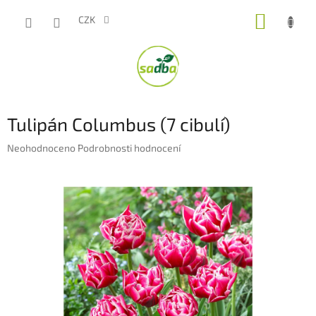
Přejít
NÁKUP
na
CZK
obsah
KOŠÍK
Tulipán Columbus (7 cibulí)
Průměrné
Neohodnoceno
Podrobnosti hodnocení
hodnocení
produktu
je
0,0
z
5
hvězdiček.