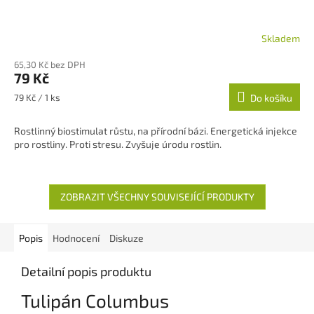
Skladem
65,30 Kč bez DPH
79 Kč
Měrná
79 Kč / 1 ks
Do košíku
cena:
Rostlinný biostimulat růstu, na přírodní bázi. Energetická injekce
pro rostliny. Proti stresu. Zvyšuje úrodu rostlin.
ZOBRAZIT VŠECHNY SOUVISEJÍCÍ PRODUKTY
Popis
Hodnocení
Diskuze
Detailní popis produktu
Tulipán Columbus