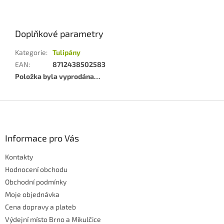
Doplňkové parametry
Kategorie
:
Tulipány
EAN
:
8712438502583
Položka byla vyprodána…
Z
á
p
a
Informace pro Vás
t
Kontakty
í
Hodnocení obchodu
Obchodní podmínky
Moje objednávka
Cena dopravy a plateb
Výdejní místo Brno a Mikulčice