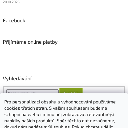
20.10.2025
Facebook
Přijímáme online platby
Vyhledávání
HLEDAT
Pro personalizaci obsahu a vyhodnocování používáme
cookies třetích stran. S vaším souhlasem budeme
schopni na webu i mimo něj zobrazovat relevantnější
O nás
FORESTINA
AGRO CS
nabídky našich produktů. Sběr těchto dat nezačneme,
dokud nám nedáte svůj souhlas. Pokud chcete udělit