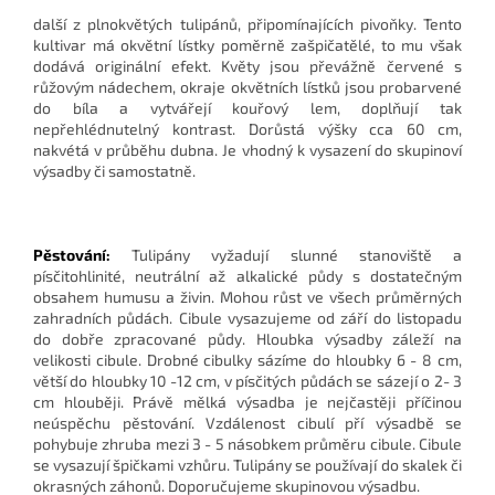
další z plnokvětých tulipánů, připomínajících pivoňky. Tento
kultivar má okvětní lístky poměrně zašpičatělé, to mu však
dodává originální efekt. Květy jsou převážně červené s
růžovým nádechem, okraje okvětních lístků jsou probarvené
do bíla a vytvářejí kouřový lem, doplňují tak
nepřehlédnutelný kontrast. Dorůstá výšky cca 60 cm,
nakvétá v průběhu dubna. Je vhodný k vysazení do skupinoví
výsadby či samostatně.
Pěstování:
Tulipány vyžadují slunné stanoviště a
písčitohlinité, neutrální až alkalické půdy s dostatečným
obsahem humusu a živin. Mohou růst ve všech průměrných
zahradních půdách. Cibule vysazujeme od září do listopadu
do dobře zpracované půdy. Hloubka výsadby záleží na
velikosti cibule. Drobné cibulky sázíme do hloubky 6 - 8 cm,
větší do hloubky 10 -12 cm, v písčitých půdách se sázejí o 2- 3
cm hlouběji. Právě mělká výsadba je nejčastěji příčinou
neúspěchu pěstování. Vzdálenost cibulí pří výsadbě se
pohybuje zhruba mezi 3 - 5 násobkem průměru cibule. Cibule
se vysazují špičkami vzhůru. Tulipány se používají do skalek či
okrasných záhonů. Doporučujeme skupinovou výsadbu.