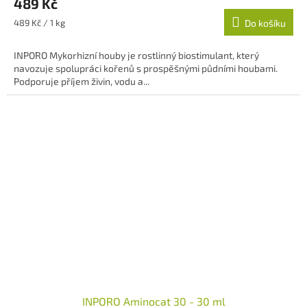
489 Kč
Měrná
489 Kč / 1 kg
Do košíku
cena:
INPORO Mykorhizní houby je rostlinný biostimulant, který
navozuje spolupráci kořenů s prospěšnými půdními houbami.
Podporuje příjem živin, vodu a...
INPORO Aminocat 30 - 30 ml