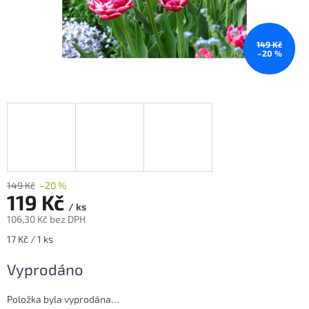
149 Kč
–20 %
149 Kč
–20 %
119 Kč
/ ks
106,30 Kč bez DPH
Měrná
17 Kč / 1 ks
cena:
Vyprodáno
Položka byla vyprodána…