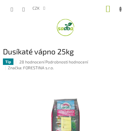
Přejít
NÁKUP
na
CZK
obsah
KOŠÍK
Dusíkaté vápno 25kg
Průměrné
28 hodnocení
Podrobnosti hodnocení
Tip
hodnocení
Značka:
FORESTINA s.r.o.
produktu
je
5,0
z
5
hvězdiček.