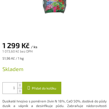
1 299 Kč
/ ks
1 073,60 Kč bez DPH
Měrná
51,96 Kč / 1 kg
cena:
Skladem
Přidat do košíku
Dusíkaté hnojivo s poměrem živin N 18%, CaO 50%, dodává do půdy
dusík a vápník a desinfikuje půdu. Zabraňuje nádorovitosti