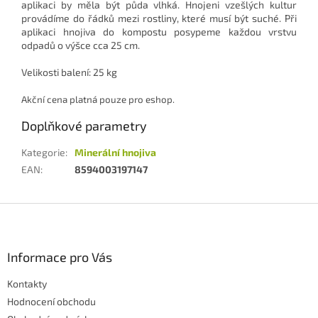
aplikaci by měla být půda vlhká. Hnojeni vzešlých kultur
provádíme do řádků mezi rostliny, které musí být suché. Při
aplikaci hnojiva do kompostu posypeme každou vrstvu
odpadů o výšce cca 25 cm.
Velikosti balení: 25 kg
Akční cena platná pouze pro eshop.
Doplňkové parametry
Kategorie
:
Minerální hnojiva
EAN
:
8594003197147
Z
á
p
a
Informace pro Vás
t
Kontakty
í
Hodnocení obchodu