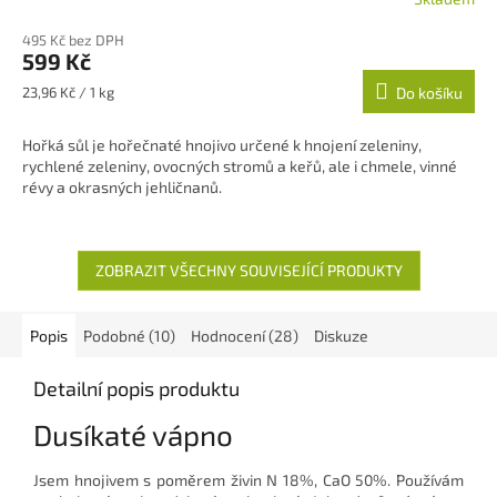
Průměrné
hodnocení
495 Kč bez DPH
produktu
599 Kč
je
4,9
Měrná
23,96 Kč / 1 kg
Do košíku
z
cena:
5
Hořká sůl je hořečnaté hnojivo určené k hnojení zeleniny,
hvězdiček.
rychlené zeleniny, ovocných stromů a keřů, ale i chmele, vinné
révy a okrasných jehličnanů.
ZOBRAZIT VŠECHNY SOUVISEJÍCÍ PRODUKTY
Popis
Podobné (10)
Hodnocení (28)
Diskuze
Detailní popis produktu
Dusíkaté vápno
Jsem hnojivem s poměrem živin N 18%, CaO 50%. Používám