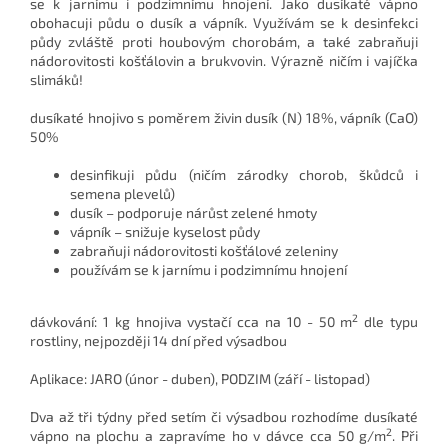
se k jarnímu i podzimnímu hnojení. Jako dusíkaté vápno
obohacuji půdu o dusík a vápník. Využívám se k desinfekci
půdy zvláště proti houbovým chorobám, a také zabraňuji
nádorovitosti košťálovin a brukvovin. Výrazně ničím i vajíčka
slimáků!
dusíkaté hnojivo s poměrem živin dusík (N) 18%, vápník (CaO)
50%
desinfikuji půdu (ničím zárodky chorob, škůdců i
semena plevelů)
dusík – podporuje nárůst zelené hmoty
vápník – snižuje kyselost půdy
zabraňuji nádorovitosti košťálové zeleniny
používám se k jarnímu i podzimnímu hnojení
2
dávkování: 1 kg hnojiva vystačí cca na 10 - 50 m
dle typu
rostliny, nejpozději 14 dní před výsadbou
Aplikace: JARO (únor - duben), PODZIM (září - listopad)
Dva až tři týdny před setím či výsadbou rozhodíme dusíkaté
2
vápno na plochu a zapravíme ho v dávce cca 50 g/m
. Při