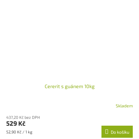
Cererit s guánem 10kg
Skladem
437,20 Kč bez DPH
529 Kč
Měrná
52,90 Kč / 1 kg
Do košíku
cena: