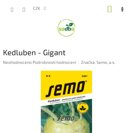
Přejít
NÁKUP
na
CZK
obsah
KOŠÍK
Kedluben - Gigant
Průměrné
Neohodnoceno
Podrobnosti hodnocení
Značka:
Semo, a.s.
hodnocení
produktu
je
0,0
z
5
hvězdiček.