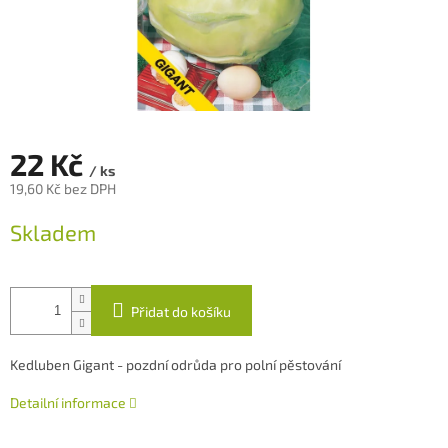
22 Kč
/ ks
19,60 Kč bez DPH
Měrná
Skladem
cena:
Přidat do košíku
Kedluben Gigant - pozdní odrůda pro polní pěstování
Detailní informace