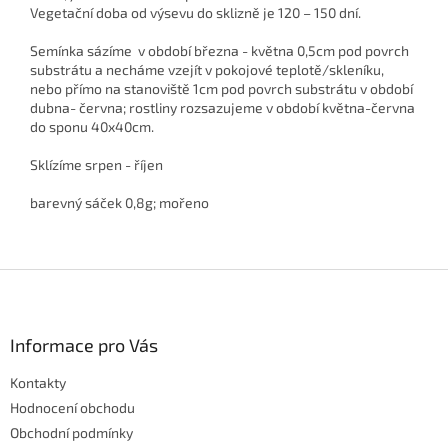
Vegetační doba od výsevu do sklizně je 120 – 150 dní.
Semínka sázíme v období března - května 0,5cm pod povrch
substrátu a necháme vzejít v pokojové teplotě/skleníku,
nebo přímo na stanoviště 1cm pod povrch substrátu v období
dubna- června; rostliny rozsazujeme v období května-června
do sponu 40x40cm.
Sklízíme srpen - říjen
barevný sáček 0,8g; mořeno
Z
á
p
a
Informace pro Vás
t
Kontakty
í
Hodnocení obchodu
Obchodní podmínky