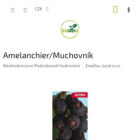
Přejít
NÁKUP
na
CZK
obsah
KOŠÍK
Amelanchier/Muchovník
Průměrné
Neohodnoceno
Podrobnosti hodnocení
Značka:
Jural s.ro.
hodnocení
produktu
je
0,0
z
5
hvězdiček.