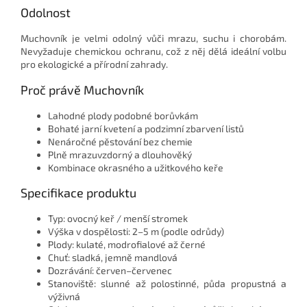
Odolnost
Muchovník je velmi odolný vůči mrazu, suchu i chorobám.
Nevyžaduje chemickou ochranu, což z něj dělá ideální volbu
pro ekologické a přírodní zahrady.
Proč právě Muchovník
Lahodné plody podobné borůvkám
Bohaté jarní kvetení a podzimní zbarvení listů
Nenáročné pěstování bez chemie
Plně mrazuvzdorný a dlouhověký
Kombinace okrasného a užitkového keře
Specifikace produktu
Typ: ovocný keř / menší stromek
Výška v dospělosti: 2–5 m (podle odrůdy)
Plody: kulaté, modrofialové až černé
Chuť: sladká, jemně mandlová
Dozrávání: červen–červenec
Stanoviště: slunné až polostinné, půda propustná a
výživná