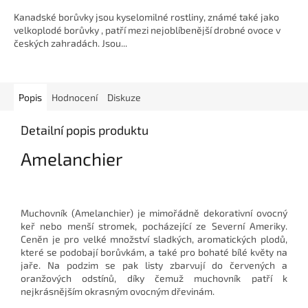
z
Kanadské borůvky jsou kyselomilné rostliny, známé také jako
5
velkoplodé borůvky , patří mezi nejoblíbenější drobné ovoce v
hvězdiček.
českých zahradách. Jsou...
Popis
Hodnocení
Diskuze
Detailní popis produktu
Amelanchier
Muchovník (Amelanchier) je mimořádně dekorativní ovocný
keř nebo menší stromek, pocházející ze Severní Ameriky.
Ceněn je pro velké množství sladkých, aromatických plodů,
které se podobají borůvkám, a také pro bohaté bílé květy na
jaře. Na podzim se pak listy zbarvují do červených a
oranžových odstínů, díky čemuž muchovník patří k
nejkrásnějším okrasným ovocným dřevinám.