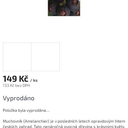
149 Kč
/ ks
133 Kč bez DPH
Měrná
Vyprodáno
cena:
Položka byla vyprodána…
Muchovník (Amelanchier) je v posledních letech opravdovým hitem
českých zahrad. Tato nenáročná ovocná dřevina s krásnými květy,