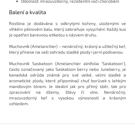
Odolnost: mrazuvzdorný, rezistentní vůči chorobám
Balení a kvalita
Rostlina je dodávána s odkrytými kořeny, uloženými ve
vlhkém pilinovém balu, který zabraňuje vysychání. Každý kus
je opatřen barevnou etiketou s názvem druhu.
Muchovník (Amelanchier) – nenáročný, krásný a užitečný keř,
který přinese na vaši zahradu sladké plody i jarní podívanou.
Muchovník Saskatoon (Amelanchier alnifolia ‘Saskatoon’),
často označovaný jako Saskatoon berry nebo Juneberry, je
kanadská odrůda známá pro své velké, velmi sladké a
aromatické plody, které připomínají chuť borůvek s lehkým
mandlovým tónem. Je ideální jak pro přímý sběr, tak pro
zpracování na džemy, šťávy či víno. Nenáročný,
mrazuvzdorný keř s vysokou výnosností a krásným
vzhledem.
Z
á