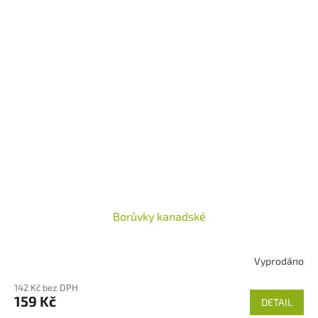
Borůvky kanadské
Vyprodáno
Průměrné
hodnocení
142 Kč bez DPH
produktu
159 Kč
DETAIL
je
5,0