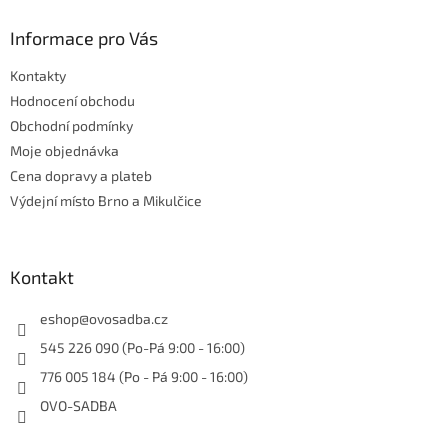
p
a
Informace pro Vás
t
Kontakty
í
Hodnocení obchodu
Obchodní podmínky
Moje objednávka
Cena dopravy a plateb
Výdejní místo Brno a Mikulčice
Kontakt
eshop
@
ovosadba.cz
545 226 090 (Po-Pá 9:00 - 16:00)
776 005 184 (Po - Pá 9:00 - 16:00)
OVO-SADBA