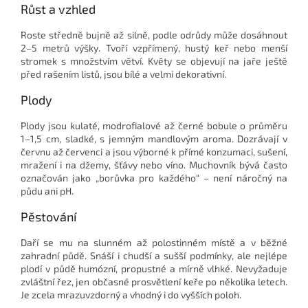
Růst a vzhled
Roste středně bujně až silně, podle odrůdy může dosáhnout
2–5 metrů výšky. Tvoří vzpřímený, hustý keř nebo menší
stromek s množstvím větví. Květy se objevují na jaře ještě
před rašením listů, jsou bílé a velmi dekorativní.
Plody
Plody jsou kulaté, modrofialové až černé bobule o průměru
1–1,5 cm, sladké, s jemným mandlovým aroma. Dozrávají v
červnu až červenci a jsou výborné k přímé konzumaci, sušení,
mražení i na džemy, šťávy nebo víno. Muchovník bývá často
označován jako „borůvka pro každého“ – není náročný na
půdu ani pH.
Pěstování
Daří se mu na slunném až polostinném místě a v běžné
zahradní půdě. Snáší i chudší a sušší podmínky, ale nejlépe
plodí v půdě humózní, propustné a mírně vlhké. Nevyžaduje
zvláštní řez, jen občasné prosvětlení keře po několika letech.
Je zcela mrazuvzdorný a vhodný i do vyšších poloh.