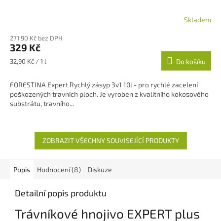
Skladem
271,90 Kč bez DPH
329 Kč
Měrná
32,90 Kč / 1 l
Do košíku
cena:
FORESTINA Expert Rychlý zásyp 3v1 10l - pro rychlé zacelení
poškozených travních ploch. Je vyroben z kvalitního kokosového
substrátu, travního...
ZOBRAZIT VŠECHNY SOUVISEJÍCÍ PRODUKTY
Popis
Hodnocení (8)
Diskuze
Detailní popis produktu
Trávníkové hnojivo EXPERT plus