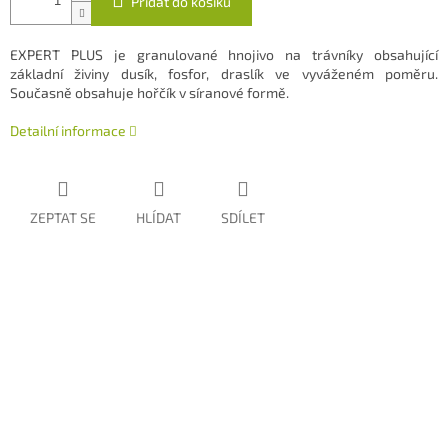
Přidat do košíku
EXPERT PLUS je granulované hnojivo na trávníky obsahující
základní živiny dusík, fosfor, draslík ve vyváženém poměru.
Současně obsahuje hořčík v síranové formě.
Detailní informace
ZEPTAT SE
HLÍDAT
SDÍLET