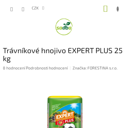
Přejít
NÁKUP
na
CZK
obsah
KOŠÍK
Trávníkové hnojivo EXPERT PLUS 25
kg
Průměrné
8 hodnocení
Podrobnosti hodnocení
Značka:
FORESTINA s.r.o.
hodnocení
produktu
je
4,8
z
5
hvězdiček.