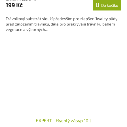
produktu
199 Kč
Do košíku
je
4,0
z
Trávníkový substrát slouží především pro zlepšení kvality půdy
5
před založením trávníku, dále pro překrývání trávníku během
hvězdiček.
vegetace a výborných...
EXPERT - Rychlý zásyp 10 l