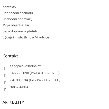
t
Kontakty
í
Hodnocení obchodu
Obchodní podmínky
Moje objednávka
Cena dopravy a plateb
Výdejní místo Brno a Mikulčice
Kontakt
eshop
@
ovosadba.cz
545 226 090 (Po-Pá 9:00 - 16:00)
776 005 184 (Po - Pá 9:00 - 16:00)
OVO-SADBA
AKTUALITY