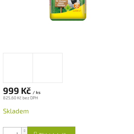
999 Kč
/ ks
825,60 Kč bez DPH
Měrná
Skladem
cena: