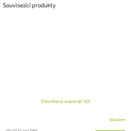
Související produkty
Trávníkový substrát 50l
Skladem
Průměrné
hodnocení
164,50 Kč bez DPH