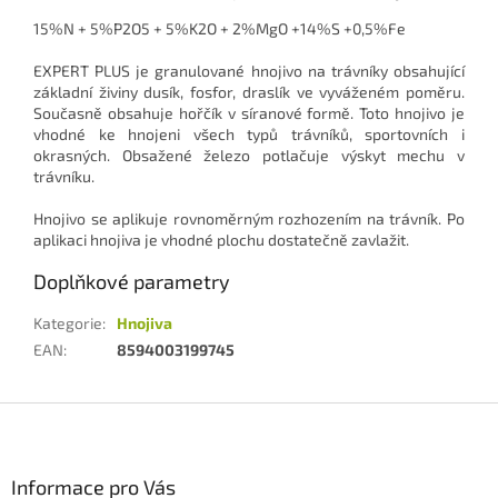
15%N + 5%P2O5 + 5%K2O + 2%MgO +14%S +0,5%Fe
EXPERT PLUS je granulované hnojivo na trávníky obsahující
základní živiny dusík, fosfor, draslík ve vyváženém poměru.
Současně obsahuje hořčík v síranové formě. Toto hnojivo je
vhodné ke hnojeni všech typů trávníků, sportovních i
okrasných. Obsažené železo potlačuje výskyt mechu v
trávníku.
Hnojivo se aplikuje rovnoměrným rozhozením na trávník. Po
aplikaci hnojiva je vhodné plochu dostatečně zavlažit.
Doplňkové parametry
Kategorie
:
Hnojiva
EAN
:
8594003199745
Z
á
p
a
Informace pro Vás