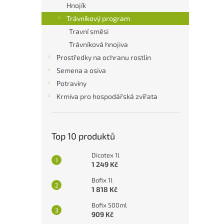
a
Hnojík
n
Trávníkový program
e
Travní směsi
l
Trávníková hnojiva
Prostředky na ochranu rostlin
Semena a osiva
Potraviny
Krmiva pro hospodářská zvířata
Top 10 produktů
Dicotex 1l
1 249 Kč
Bofix 1l
1 818 Kč
Bofix 500ml
909 Kč