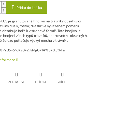
Přidat do košíku
LUS je granulované hnojivo na trávníky obsahující
živiny dusík, fosfor, draslík ve vyváženém poměru.
 obsahuje hořčík v síranové formě. Toto hnojivo je
e hnojeni všech typů trávníků, sportovních i okrasných.
 železo potlačuje výskyt mechu v trávníku.
%P2O5+5%K2O+2%MgO+14%S+0,5%Fe
 informace
ZEPTAT SE
HLÍDAT
SDÍLET