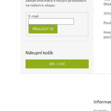
zasílat informace o nových produktech
Obsa
na našem e-shopu.
15%
E-mail
Použi
PŘIHLÁSIT SE
Hnoj
ploc
Nákupní košík
0
KS /
0 KČ
Z
á
p
a
t
Informac
í
Kontakty