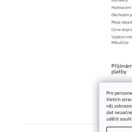
Hodnocení
Obchodní 
Moje obje
Cena dopra
Výdejní mí
Mikulčice
Přijímám
platby
Pro persona
třetích str
něj zobrazo
dat nezačne
udělit souhl