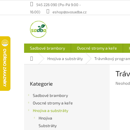
Přejít
545 226 090 (Po-Pá 9:00 -
na
16:00)
eshop@ovosadba.cz
obsah
Sadbové brambory
Ovocné stromy a keře
Domů
Hnojiva a substráty
Trávníkový progra
P
Tráv
o
Přeskočit
s
Kategorie
Průměr
Neohod
kategorie
t
hodnoc
r
produkt
Sadbové brambory
a
je
Ovocné stromy a keře
n
0,0
Hnojiva a substráty
z
n
5
í
Hnojiva
hvězdič
p
Substráty