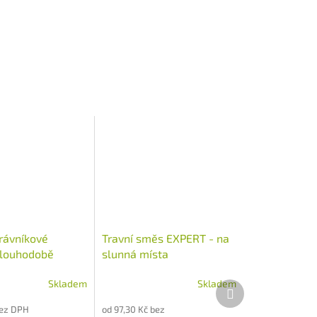
rávníkové
Travní směs EXPERT - na
dlouhodobě
slunná místa
2,5 kg
Skladem
Skladem
Další
produkt
bez DPH
od 97,30 Kč bez