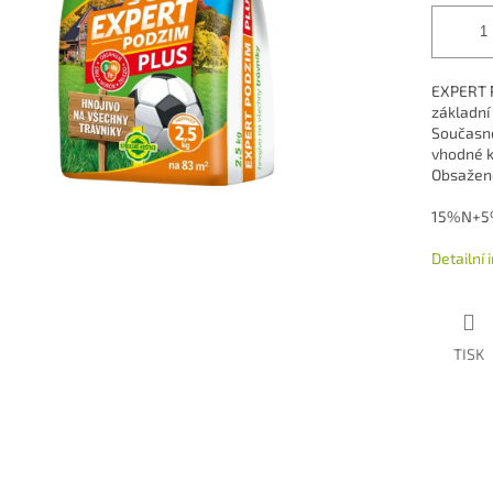
EXPERT P
základní 
Současně
vhodné k
Obsažené
15%N+5
Detailní
TISK