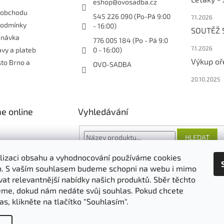
eshop
@
ovosadba.cz
 obchodu
545 226 090 (Po-Pá 9:00
7.1.2026
podmínky
- 16:00)
SOUTĚŽ
dnávka
776 005 184 (Po - Pá 9:0
7.1.2026
vy a plateb
0 - 16:00)
Výkup oř
sto Brno a
OVO-SADBA
20.10.2025
e online
Vyhledávání
HLEDAT
lizaci obsahu a vyhodnocování používáme cookies
an. S vaším souhlasem budeme schopni na webu i mimo
vat relevantnější nabídky našich produktů. Sběr těchto
O nás
FORESTINA
AGRO CS
me, dokud nám nedáte svůj souhlas. Pokud chcete
as, klikněte na tlačítko "Souhlasím".