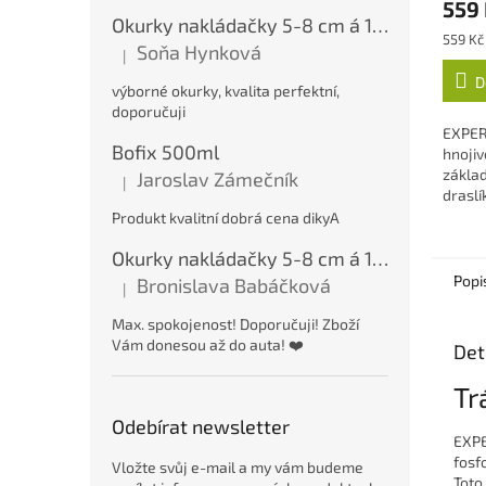
559
je
Okurky nakládačky 5-8 cm á 15 kg
5,0
Měrná
559 Kč 
Soňa Hynková
z
|
cena:
Hodnocení produktu je 5 z 5 hvězdiček.
5
D
výborné okurky, kvalita perfektní,
hvězdi
doporučuji
EXPER
Bofix 500ml
hnojiv
základn
Jaroslav Zámečník
|
Hodnocení produktu je 5 z 5 hvězdiček.
drasl
poměr
Produkt kvalitní dobrá cena dikyA
hořčík 
Okurky nakládačky 5-8 cm á 15 kg
Popi
Bronislava Babáčková
|
Hodnocení produktu je 5 z 5 hvězdiček.
Max. spokojenost! Doporučuji! Zboží
Vám donesou až do auta! ❤️
Det
Tr
Odebírat newsletter
EXPE
fosf
Vložte svůj e-mail a my vám budeme
Toto