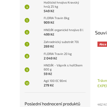
Hoštické hnojivo Kravský
hnůj 25 kg
549 Kč
FLORIA Travin 8kg
909 Kč
HNOJÍK organické hnojivo 8 l
Souvi
499 Kč
Zahradnický substrát 70l
Akce
269 Kč
FLORIA Travin 20 kg
2 049 Kč
HNOJÍK - Vápník s hořčíkem
600 g
59 Kč
Trávn
Agil 100 EC 90ml
279 Kč
EXPE
Průmě
hodno
Poslední hodnocení produktů
462 Kč
produ