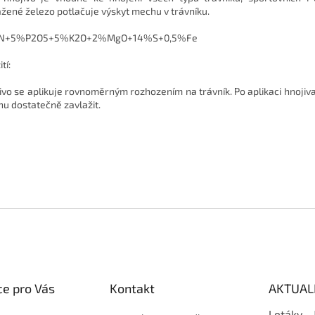
žené železo potlačuje výskyt mechu v trávníku.
N+5%P2O5+5%K2O+2%MgO+14%S+0,5%Fe
tí:
ivo se aplikuje rovnoměrným rozhozením na trávník. Po aplikaci hnojiv
hu dostatečně zavlažit.
e pro Vás
Kontakt
AKTUAL
Letáky -