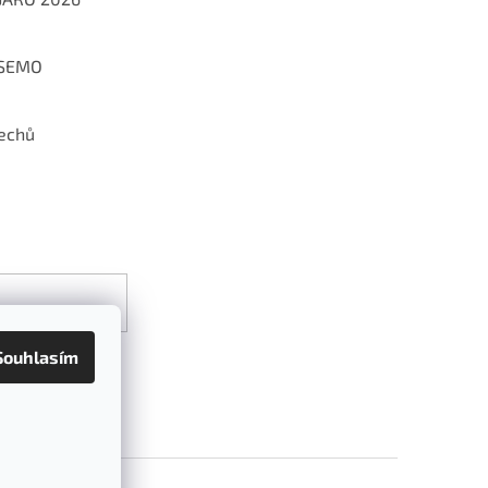
 SEMO
echů
Souhlasím