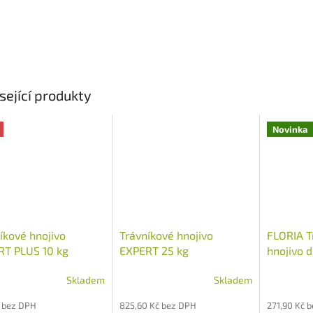
sející produkty
Novinka
íkové hnojivo
Trávníkové hnojivo
FLORIA T
RT PLUS 10 kg
EXPERT 25 kg
hnojivo 
působící 
Skladem
Skladem
rné
cení
 bez DPH
825,60 Kč bez DPH
271,90 Kč 
ktu