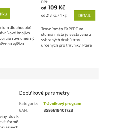
DPH
109 Kč
od
šíku
Měrná
od 218 Kč / 1 kg
DETAIL
cena:
emium dlouhodobě
Travní směs EXPERT na
rávníkové hnojivo
slunná místa je sestavena z
poruje rovnoměrný
vybraných druhů trav
áženou výživu
určených pro trávníky, které
Obsahuje dusík v
jsou vystaveny celodennímu
rmách...
působení slunečních...
Doplňkové parametry
Kategorie
:
Trávníkový program
EAN
:
8595618401728
iny dusík,
ové formě.
okrasných.