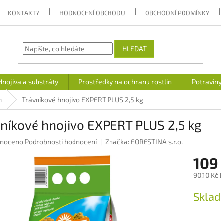
KONTAKTY
HODNOCENÍ OBCHODU
OBCHODNÍ PODMÍNKY
HLEDAT
Hnojiva a substráty
Prostředky na ochranu rostlin
Potravin
m
Trávníkové hnojivo EXPERT PLUS 2,5 kg
níkové hnojivo EXPERT PLUS 2,5 kg
né
noceno
Podrobnosti hodnocení
Značka:
FORESTINA s.r.o.
ení
109
u
90,10 Kč
Měrná
Skla
cena:
ek.