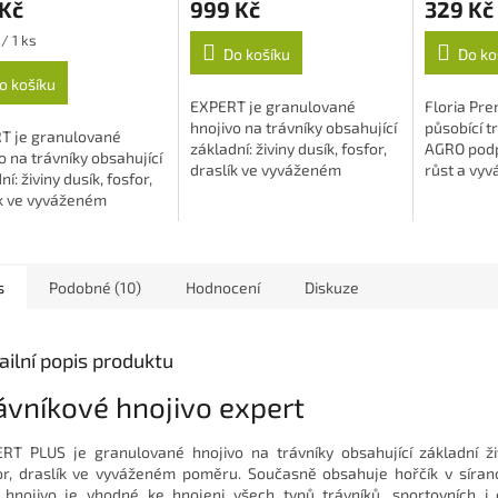
 Kč
999 Kč
329 Kč
/ 1 ks
Do košíku
Do ko
o košíku
ček.
EXPERT je granulované
Floria Pr
hnojivo na trávníky obsahující
působící t
T je granulované
základní: živiny dusík, fosfor,
AGRO pod
o na trávníky obsahující
draslík ve vyváženém
růst a vyv
í: živiny dusík, fosfor,
poměru. Současně obsahuje
trávníku. 
ík ve vyváženém
hořčík v...
různých fo
u. Současně obsahuje
v...
s
Podobné (10)
Hodnocení
Diskuze
ailní popis produktu
ávníkové hnojivo expert
RT PLUS je granulované hnojivo na trávníky obsahující základní živ
or, draslík ve vyváženém poměru. Současně obsahuje hořčík v síran
 hnojivo je vhodné ke hnojeni všech typů trávníků, sportovních i 