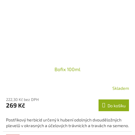
Bofix 100ml
Skladem
Průměrné
hodnocení
222,30 Kč bez DPH
produktu
269 Kč
Do košíku
je
5,0
z
Postřikový herbicid určený k hubení odolných dvouděložných
5
plevelů v okrasných a účelových trávnicích a travách na semeno.
hvězdiček.