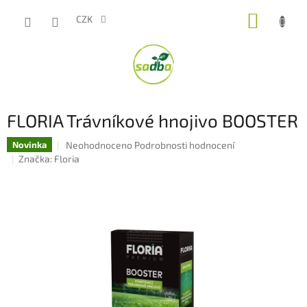
Přejít
NÁKUP
na
CZK
obsah
KOŠÍK
FLORIA Trávníkové hnojivo BOOSTER
Průměrné
Neohodnoceno
Podrobnosti hodnocení
Novinka
hodnocení
Značka:
Floria
produktu
je
0,0
z
5
hvězdiček.