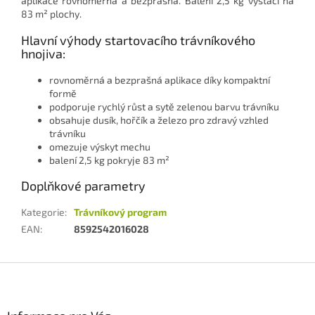
aplikace rovnoměrná a bezprašná. Balení 2,5 kg vystačí na
83 m² plochy.
Hlavní výhody startovacího trávníkového
hnojiva:
rovnoměrná a bezprašná aplikace díky kompaktní
formě
podporuje rychlý růst a sytě zelenou barvu trávníku
obsahuje dusík, hořčík a železo pro zdravý vzhled
trávníku
omezuje výskyt mechu
balení 2,5 kg pokryje 83 m²
Doplňkové parametry
Kategorie
:
Trávníkový program
EAN
:
8592542016028
Z
á
p