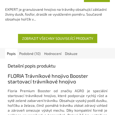
z
cena:
5
EXPERT je granulované hnojivo na trávníky obsahující základní:
hvězdiček.
živiny dusík, fosfor, draslík ve vyváženém poměru. Současně
obsahuje hořčík v...
ZOBRAZIT VŠECHNY SOUVISEJÍCÍ PRODUKTY
Popis
Podobné (10)
Hodnocení
Diskuze
Detailní popis produktu
FLORIA Trávníkové hnojivo Booster
startovací trávníkové hnojivo
Floria Premium Booster od značky AGRO je speciální
startovací trávníkové hnojivo, které podporuje rychlý růst a
sytě zelené zabarvení trávníku. Obsahuje vysoký podíl dusíku,
hořčíku a železa, čímž pomáhá trávníku získat zdravý vzhled
a zároveň omezuje výskyt mechu. Díky kompaktní formě je