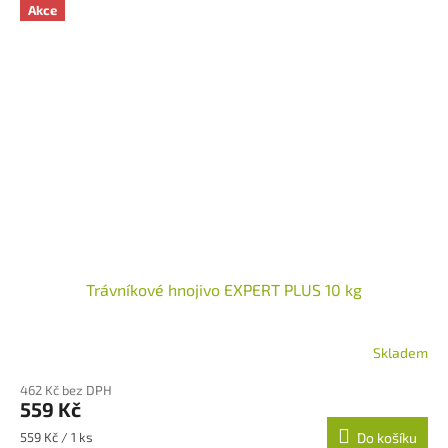
Akce
Trávníkové hnojivo EXPERT PLUS 10 kg
Skladem
Průměrné
hodnocení
462 Kč bez DPH
produktu
559 Kč
je
5,0
Měrná
559 Kč / 1 ks
Do košíku