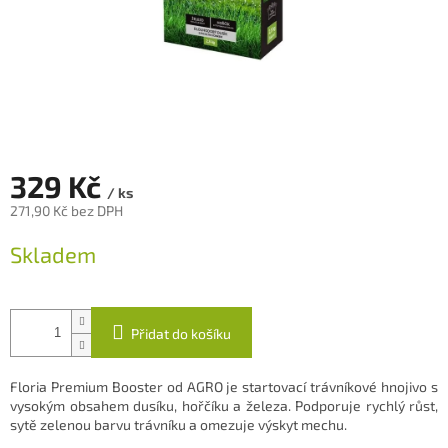
329 Kč
/ ks
271,90 Kč bez DPH
Měrná
Skladem
cena:
Přidat do košíku
Floria Premium Booster od AGRO je startovací trávníkové hnojivo s
vysokým obsahem dusíku, hořčíku a železa. Podporuje rychlý růst,
sytě zelenou barvu trávníku a omezuje výskyt mechu.