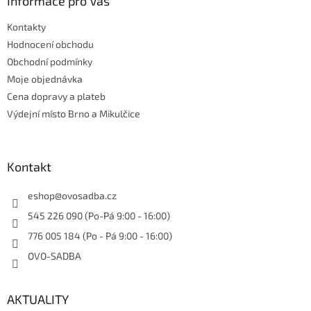
a
Informace pro Vás
t
Kontakty
í
Hodnocení obchodu
Obchodní podmínky
Moje objednávka
Cena dopravy a plateb
Výdejní místo Brno a Mikulčice
Kontakt
eshop
@
ovosadba.cz
545 226 090 (Po-Pá 9:00 - 16:00)
776 005 184 (Po - Pá 9:00 - 16:00)
OVO-SADBA
AKTUALITY