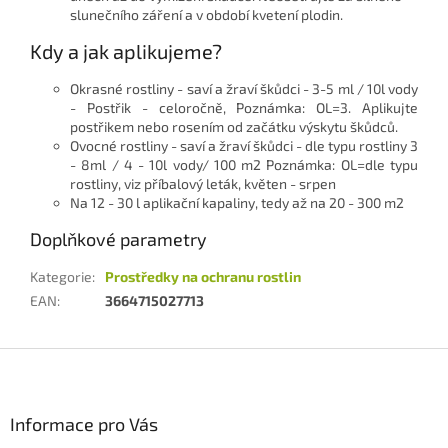
slunečního záření a v období kvetení plodin.
Kdy a jak aplikujeme?
Okrasné rostliny - saví a žraví škůdci - 3-5 ml / 10l vody
- Postřik - celoročně, Poznámka: OL=3. Aplikujte
postřikem nebo rosením od začátku výskytu škůdců.
Ovocné rostliny - saví a žraví škůdci - dle typu rostliny 3
- 8ml / 4 - 10l vody/ 100 m2 Poznámka: OL=dle typu
rostliny, viz příbalový leták, květen - srpen
Na 12 - 30 l aplikační kapaliny, tedy až na 20 - 300 m2
Doplňkové parametry
Kategorie
:
Prostředky na ochranu rostlin
EAN
:
3664715027713
Z
á
p
a
Informace pro Vás
t