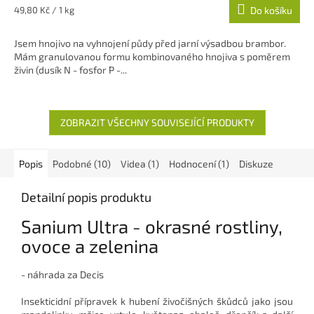
5,0
Měrná
49,80 Kč / 1 kg
Do košíku
z
cena:
5
Jsem hnojivo na vyhnojení půdy před jarní výsadbou brambor.
hvězdiček.
Mám granulovanou formu kombinovaného hnojiva s poměrem
živin (dusík N - fosfor P -...
ZOBRAZIT VŠECHNY SOUVISEJÍCÍ PRODUKTY
Popis
Podobné (10)
Videa (1)
Hodnocení (1)
Diskuze
Detailní popis produktu
Sanium Ultra - okrasné rostliny,
ovoce a zelenina
- náhrada za Decis
Insekticidní přípravek k hubení živočišných škůdců jako jsou