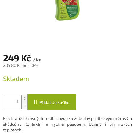
249 Kč
/ ks
205,80 Kč bez DPH
Měrná
Skladem
cena:
Přidat do košíku
K ochraně okrasných rostlin, ovoce a zeleniny proti savým a žravým
škůdcům. Kontaktní a rychlé působení. Účinný i při nízkých
teplotách.