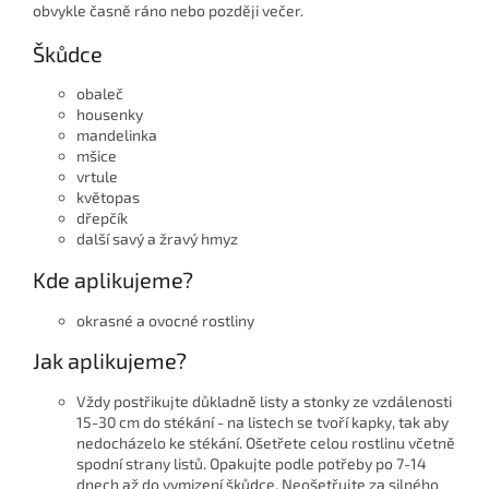
obvykle časně ráno nebo později večer.
Škůdce
obaleč
housenky
mandelinka
mšice
vrtule
květopas
dřepčík
další savý a žravý hmyz
Kde aplikujeme?
okrasné a ovocné rostliny
Jak aplikujeme?
Vždy postřikujte důkladně listy a stonky ze vzdálenosti
15-30 cm do stékání - na listech se tvoří kapky, tak aby
nedocházelo ke stékání. Ošetřete celou rostlinu včetně
spodní strany listů. Opakujte podle potřeby po 7-14
dnech až do vymizení škůdce. Neošetřujte za silného