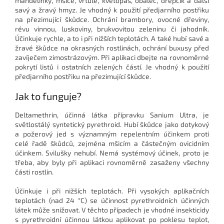
mandelinky, mšice, vrtule, květopas, obaleč, dřepčík a další
savý a žravý hmyz. Je vhodný k použití předjarního postřiku
na přezimující škůdce. Ochrání brambory, ovocné dřeviny,
révu vinnou, luskoviny, brukvovitou zeleninu či jahodník.
Účinkuje rychle, a to i při nižších teplotách. A také hubí savé a
žravé škůdce na okrasných rostlinách, ochrání buxusy před
zavíječem zimostrázovým. Při aplikaci dbejte na rovnoměrné
pokrytí listů i ostatních zelených částí.
Je vhodný k použití
předjarního postřiku na přezimující škůdce.
Jak to funguje?
Deltamethrin, účinná látka přípravku Sanium Ultra, je
světlostálý syntetický pyrethroid. Hubí škůdce jako dotykový
a požerový jed s významným repelentním účinkem proti
celé řadě škůdců, zejména mšicím a částečným ovicidním
účinkem. Svilušky nehubí. Nemá systémový účinek, proto je
třeba, aby byly při aplikaci rovnoměrně zasaženy všechny
části rostlin.
Účinkuje i při nižších teplotách. Při vysokých aplikačních
teplotách (nad 24 °C) se účinnost pyrethroidních účinných
látek může snižovat. V těchto případech je vhodné insekticidy
s pyrethroidní účinnou látkou aplikovat po poklesu teplot,