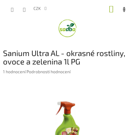
Přejít
NÁKUP
na
CZK
obsah
KOŠÍK
Sanium Ultra AL - okrasné rostliny,
ovoce a zelenina 1l PG
Průměrné
1 hodnocení
Podrobnosti hodnocení
hodnocení
produktu
je
5,0
z
5
hvězdiček.