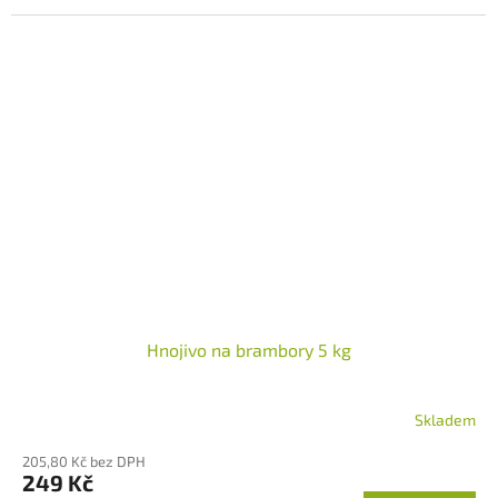
Hnojivo na brambory 5 kg
Skladem
Průměrné
hodnocení
205,80 Kč bez DPH
produktu
249 Kč
je