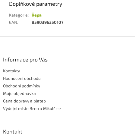
Doplňkové parametry
Kategorie
:
Řepa
EAN
:
8590396350107
Z
á
p
a
Informace pro Vás
t
Kontakty
í
Hodnocení obchodu
Obchodní podmínky
Moje objednávka
Cena dopravy a plateb
Výdejní místo Brno a Mikulčice
Kontakt