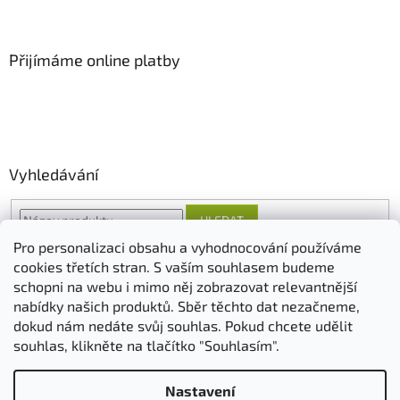
Přijímáme online platby
Vyhledávání
HLEDAT
Pro personalizaci obsahu a vyhodnocování používáme
cookies třetích stran. S vaším souhlasem budeme
schopni na webu i mimo něj zobrazovat relevantnější
O nás
FORESTINA
AGRO CS
nabídky našich produktů. Sběr těchto dat nezačneme,
dokud nám nedáte svůj souhlas. Pokud chcete udělit
souhlas, klikněte na tlačítko "Souhlasím".
Vytvořil Shoptet
Nastavení