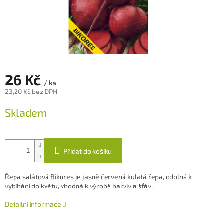
26 Kč
/ ks
23,20 Kč bez DPH
Měrná
Skladem
cena:
Přidat do košíku
Řepa salátová Bikores je jasně červená kulatá řepa, odolná k
vybíhání do květu, vhodná k výrobě barviv a šťáv.
Detailní informace