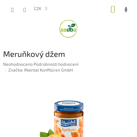
Přejít
NÁKUP
na
CZK
obsah
KOŠÍK
Meruňkový džem
Průměrné
Neohodnoceno
Podrobnosti hodnocení
hodnocení
Značka:
Maintal Konfitüren GmbH
produktu
je
0,0
z
5
hvězdiček.