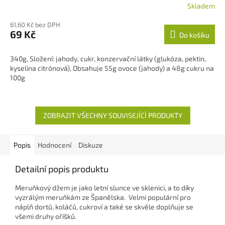
Skladem
61,60 Kč bez DPH
69 Kč
Do košíku
340g, Složení: jahody, cukr, konzervační látky (glukóza, pektin,
kyselina citrónová), Obsahuje 55g ovoce (jahody) a 48g cukru na
100g
ZOBRAZIT VŠECHNY SOUVISEJÍCÍ PRODUKTY
Popis
Hodnocení
Diskuze
Detailní popis produktu
Meruňkový džem je jako letní slunce ve sklenici, a to díky
vyzrálým meruňkám ze Španělska. Velmi populární pro
náplň dortů, koláčů, cukroví a také se skvěle doplňuje se
všemi druhy oříšků.