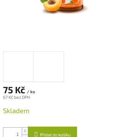
75 Kč
/ ks
67 Kč bez DPH
Měrná
Skladem
cena:
Přidat do košíku