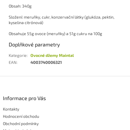
Obsah: 340g
Složení: meruňky, cukr, konzervační látky (glukóza, pektin,
kyselina citrónová)
Obsahuje 55g ovoce (meruňky) a 51g cukru na 100g
Doplňkové parametry
Kategorie
:
Ovocné džemy Maintal
EAN
:
4003740006321
Z
á
p
a
Informace pro Vás
t
Kontakty
í
Hodnocení obchodu
Obchodní podmínky