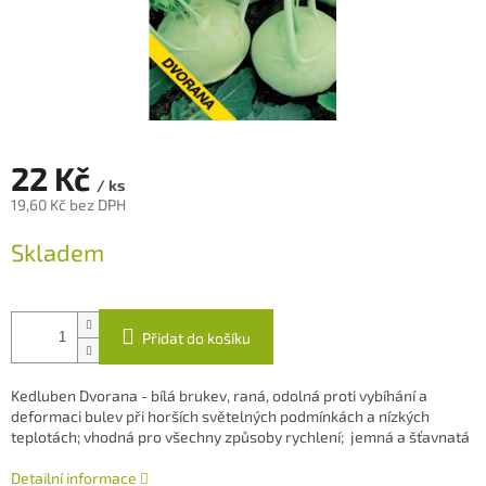
22 Kč
/ ks
19,60 Kč bez DPH
Měrná
Skladem
cena:
Přidat do košíku
Kedluben Dvorana - bílá
brukev, raná, odolná proti vybíhání a
deformaci bulev při horších světelných podmínkách a nízkých
teplotách; vhodná pro všechny způsoby rychlení; jemná a šťavnatá
Detailní informace