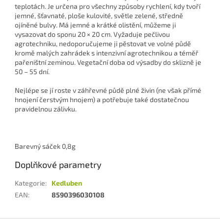
teplotách. Je určena pro všechny způsoby rychlení, kdy tvoří
jemné, šťavnaté, ploše kulovité, světle zelené, středně
ojíněné bulvy. Má jemné a krátké olistění, můžeme ji
vysazovat do sponu 20 × 20 cm. Vyžaduje pečlivou
agrotechniku, nedoporučujeme ji pěstovat ve volné půdě
kromě malých zahrádek s intenzivní agrotechnikou a téměř
pařeništní zeminou. Vegetační doba od výsadby do sklizně je
50 – 55 dní.
Nejlépe se jí roste v záhřevné půdě plné živin (ne však přímé
hnojení čerstvým hnojem) a potřebuje také dostatečnou
pravidelnou zálivku.
Barevný sáček 0,8g
Doplňkové parametry
Kategorie
:
Kedluben
EAN
:
8590396030108