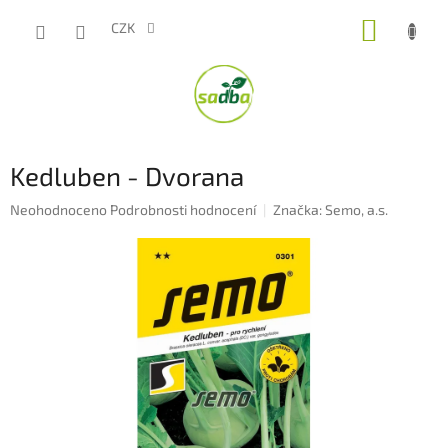
Přejít
NÁKUP
na
CZK
obsah
KOŠÍK
Kedluben - Dvorana
Průměrné
Neohodnoceno
Podrobnosti hodnocení
Značka:
Semo, a.s.
hodnocení
produktu
je
0,0
z
5
hvězdiček.