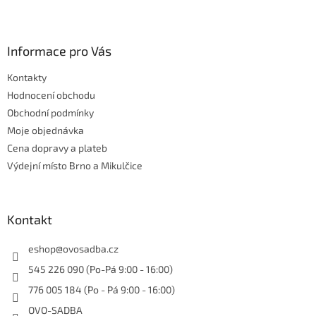
Z
á
p
a
Informace pro Vás
t
Kontakty
í
Hodnocení obchodu
Obchodní podmínky
Moje objednávka
Cena dopravy a plateb
Výdejní místo Brno a Mikulčice
Kontakt
eshop
@
ovosadba.cz
545 226 090 (Po-Pá 9:00 - 16:00)
776 005 184 (Po - Pá 9:00 - 16:00)
OVO-SADBA