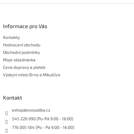
Z
á
p
a
Informace pro Vás
t
Kontakty
í
Hodnocení obchodu
Obchodní podmínky
Moje objednávka
Cena dopravy a plateb
Výdejní místo Brno a Mikulčice
Kontakt
eshop
@
ovosadba.cz
545 226 090 (Po-Pá 9:00 - 16:00)
776 005 184 (Po - Pá 9:00 - 16:00)