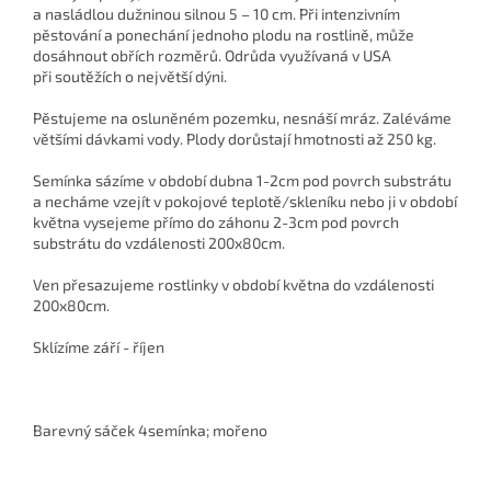
a nasládlou dužninou silnou 5 – 10 cm. Při intenzivním
pěstování a ponechání jednoho plodu na rostlině, může
dosáhnout obřích rozměrů. Odrůda využívaná v USA
při soutěžích o největší dýni.
Pěstujeme na osluněném pozemku, nesnáší mráz. Zaléváme
většími dávkami vody.
Plody dorůstají hmotnosti až 250 kg.
Semínka sázíme v období dubna 1-2cm pod povrch substrátu
a necháme vzejít v pokojové teplotě/skleníku nebo ji v období
května vysejeme přímo do záhonu 2-3cm pod povrch
substrátu do vzdálenosti 200x80cm.
Ven přesazujeme rostlinky v období května do vzdálenosti
200x80cm.
Sklízíme září - říjen
Barevný sáček 4semínka; mořeno