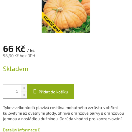
66 Kč
/ ks
58,90 Kč bez DPH
Měrná
Skladem
cena:
Přidat do košíku
Tykev velkoplodá p
lazivá rostlina mohutného vzrůstu s obřími
kulovitými až oválnými plody, ohnivě oranžové barvy s oranžovou
jemnou a nasládlou dužninou. Odrůda vhodná pro konzervování.
Detailní informace