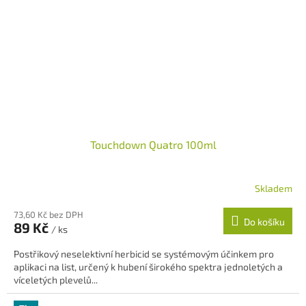
Touchdown Quatro 100ml
Skladem
73,60 Kč bez DPH
Do košíku
89 Kč
/ ks
Postřikový neselektivní herbicid se systémovým účinkem pro
aplikaci na list, určený k hubení širokého spektra jednoletých a
víceletých plevelů...