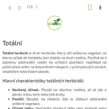
Přejít
NÁKUP
na
CZK
obsah
KOŠÍK
Totální
Totální herbicid
je druh herbicidu, který ničí veškerou vegetaci, se
kterou přijde do kontaktu, bez ohledu na druh rostliny. Používá se k
úplnému odstranění rostlin na určitých plochách, například na
polích před setím, na železničních náspech, v průmyslových zónách,
chodnících nebo kolem staveb.
Hlavní charakteristiky totálních herbicidů:
Necílený účinek:
Působí na všechny rostliny, ať už jde o
plevel, trávu, keře nebo jiné druhy.
Použití:
Obvykle na místech, kde je žádoucí odstranění
veškeré vegetace.
Účinné látky:
Nejčastěji obsahují látky jako glyfosát nebo