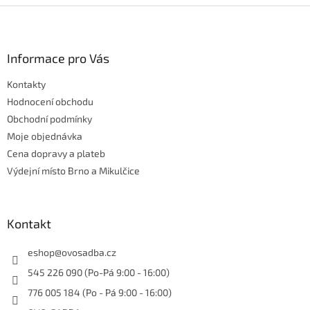
k
Z
y
á
v
p
ý
a
Informace pro Vás
p
t
i
Kontakty
í
s
Hodnocení obchodu
u
Obchodní podmínky
Moje objednávka
Cena dopravy a plateb
Výdejní místo Brno a Mikulčice
Kontakt
eshop
@
ovosadba.cz
545 226 090 (Po-Pá 9:00 - 16:00)
776 005 184 (Po - Pá 9:00 - 16:00)