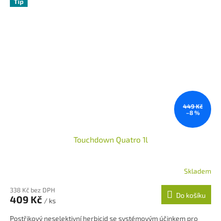
Tip
449 Kč
–8 %
Touchdown Quatro 1l
Skladem
Průměrné
hodnocení
338 Kč bez DPH
produktu
Do košíku
409 Kč
je
/ ks
5,0
Postřikový neselektivní herbicid se systémovým účinkem pro
z