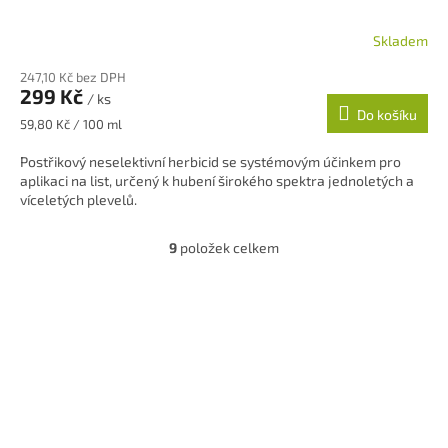
Skladem
247,10 Kč bez DPH
299 Kč
/ ks
Do košíku
Měrná
59,80 Kč / 100 ml
cena:
Postřikový neselektivní herbicid se systémovým účinkem pro
aplikaci na list, určený k hubení širokého spektra jednoletých a
víceletých plevelů.
9
položek celkem
O
v
l
á
d
a
c
í
p
r
v