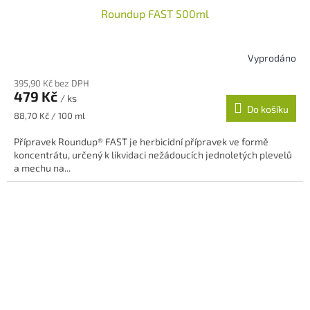
Roundup FAST 500ml
Vyprodáno
395,90 Kč bez DPH
479 Kč
/ ks
Do košíku
Měrná
88,70 Kč / 100 ml
cena:
Přípravek Roundup® FAST je herbicidní přípravek ve formě
koncentrátu, určený k likvidaci nežádoucích jednoletých plevelů
a mechu na...