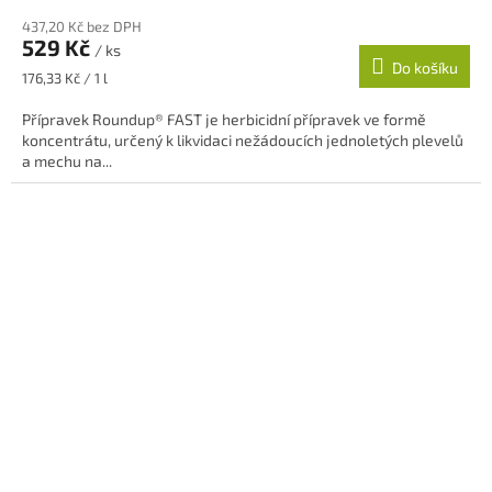
437,20 Kč bez DPH
529 Kč
/ ks
Do košíku
Měrná
176,33 Kč / 1 l
cena:
Přípravek Roundup® FAST je herbicidní přípravek ve formě
koncentrátu, určený k likvidaci nežádoucích jednoletých plevelů
a mechu na...