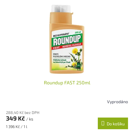
Roundup FAST 250ml
Vyprodáno
288,40 Kč bez DPH
349 Kč
/ ks
Do košíku
Měrná
1 396 Kč / 1 l
cena: