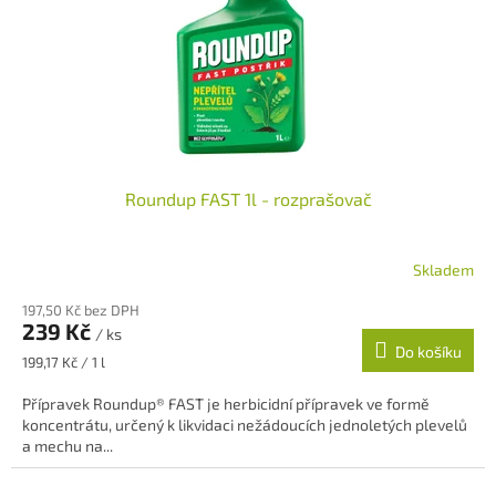
t
r
ů
o
d
u
k
t
ů
Roundup FAST 1l - rozprašovač
Skladem
197,50 Kč bez DPH
239 Kč
/ ks
Do košíku
Měrná
199,17 Kč / 1 l
cena:
Přípravek Roundup® FAST je herbicidní přípravek ve formě
koncentrátu, určený k likvidaci nežádoucích jednoletých plevelů
a mechu na...