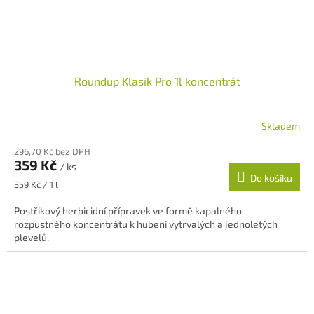
Roundup Klasik Pro 1l koncentrát
Skladem
296,70 Kč bez DPH
359 Kč
/ ks
Do košíku
Měrná
359 Kč / 1 l
cena:
Postřikový herbicidní přípravek ve formě kapalného
rozpustného koncentrátu k hubení vytrvalých a jednoletých
plevelů.