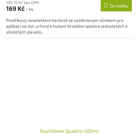
139,70 Kč bez DPH
produktu
Do košíku
169 Kč
je
/ ks
5,0
Postřikový neselektivní herbicid se systémovým účinkem pro
z
aplikaci na list, určený k hubení širokého spektra jednoletých a
5
víceletých plevelů...
hvězdiček.
Touchdown Quattro 500ml