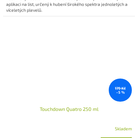
aplikaci na list, určený k hubení širokého spektra jednoletých a
5
víceletých plevelů.
hvězdiček.
179 Kč
–5 %
Touchdown Quatro 250 ml
Skladem
Průměrné
hodnocení