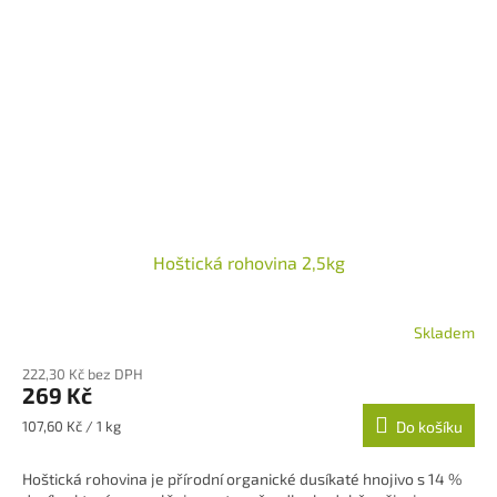
Hoštická rohovina 2,5kg
Skladem
222,30 Kč bez DPH
269 Kč
Měrná
107,60 Kč / 1 kg
Do košíku
cena:
Hoštická rohovina je přírodní organické dusíkaté hnojivo s 14 %