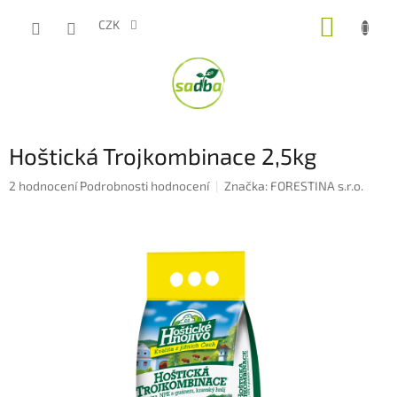
Přejít
NÁKUP
na
CZK
obsah
KOŠÍK
Hoštická Trojkombinace 2,5kg
Průměrné
2 hodnocení
Podrobnosti hodnocení
Značka:
FORESTINA s.r.o.
hodnocení
produktu
je
5,0
z
5
hvězdiček.