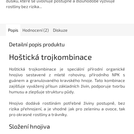
dusíku, které se uvolňuje postupně a dlouhodobě vyživuje
rostliny bez rizika...
Popis
Hodnocení (2)
Diskuze
Detailní popis produktu
Hoštická trojkombinace
Hoštická trojkombinace je speciální přírodní organické
hnojivo sestavené z mleté rohoviny, přírodního NPK s
guánem a granulovaného kravského hnoje. Tato kombinace
zajišťuje vyvážený přísun základních živin, podporuje tvorbu
humusu a zlepšuje strukturu půdy.
Hnojivo dodává rostlinám potřebné živiny postupně, bez
rizika přehnojení, a je vhodné jak pro zeleninu a ovoce, tak
pro okrasné rostliny a trávníky.
Složení hnojiva