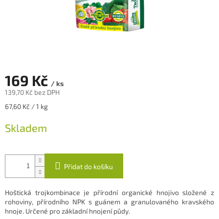
169 Kč
/ ks
139,70 Kč bez DPH
Měrná
67,60 Kč / 1 kg
cena:
Skladem
Přidat do košíku
Hoštická trojkombinace je přírodní organické hnojivo složené z
rohoviny, přírodního NPK s guánem a granulovaného kravského
hnoje. Určené pro základní hnojení půdy.