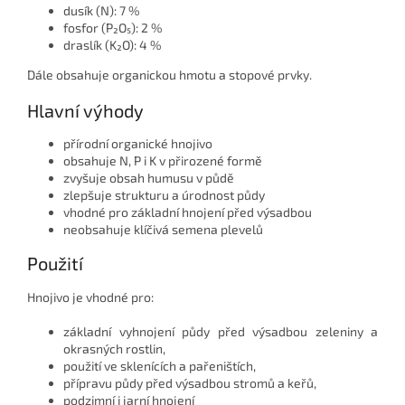
dusík (N): 7 %
fosfor (P₂O₅): 2 %
draslík (K₂O): 4 %
Dále obsahuje organickou hmotu a stopové prvky.
Hlavní výhody
přírodní organické hnojivo
obsahuje N, P i K v přirozené formě
zvyšuje obsah humusu v půdě
zlepšuje strukturu a úrodnost půdy
vhodné pro základní hnojení před výsadbou
neobsahuje klíčivá semena plevelů
Použití
Hnojivo je vhodné pro:
základní vyhnojení půdy před výsadbou zeleniny a
okrasných rostlin,
použití ve sklenících a pařeništích,
přípravu půdy před výsadbou stromů a keřů,
podzimní i jarní hnojení