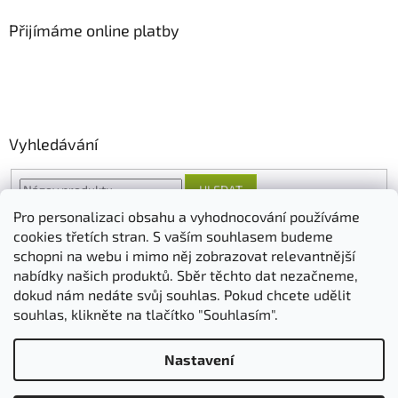
Přijímáme online platby
Vyhledávání
HLEDAT
Pro personalizaci obsahu a vyhodnocování používáme
cookies třetích stran. S vaším souhlasem budeme
schopni na webu i mimo něj zobrazovat relevantnější
O nás
FORESTINA
AGRO CS
nabídky našich produktů. Sběr těchto dat nezačneme,
dokud nám nedáte svůj souhlas. Pokud chcete udělit
souhlas, klikněte na tlačítko "Souhlasím".
Vytvořil Shoptet
Nastavení