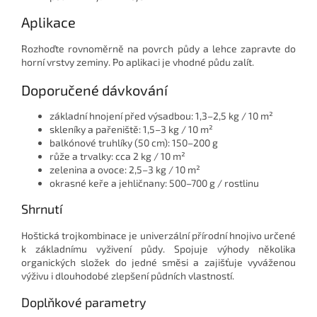
Aplikace
Rozhoďte rovnoměrně na povrch půdy a lehce zapravte do
horní vrstvy zeminy. Po aplikaci je vhodné půdu zalít.
Doporučené dávkování
základní hnojení před výsadbou: 1,3–2,5 kg / 10 m²
skleníky a pařeniště: 1,5–3 kg / 10 m²
balkónové truhlíky (50 cm): 150–200 g
růže a trvalky: cca 2 kg / 10 m²
zelenina a ovoce: 2,5–3 kg / 10 m²
okrasné keře a jehličnany: 500–700 g / rostlinu
Shrnutí
Hoštická trojkombinace je univerzální přírodní hnojivo určené
k základnímu vyživení půdy. Spojuje výhody několika
organických složek do jedné směsi a zajišťuje vyváženou
výživu i dlouhodobé zlepšení půdních vlastností.
Doplňkové parametry