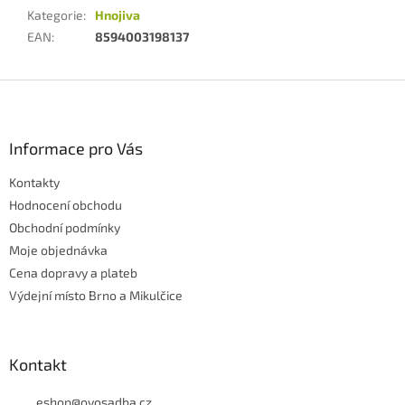
Kategorie
:
Hnojiva
EAN
:
8594003198137
Z
á
p
a
Informace pro Vás
t
Kontakty
í
Hodnocení obchodu
Obchodní podmínky
Moje objednávka
Cena dopravy a plateb
Výdejní místo Brno a Mikulčice
Kontakt
eshop
@
ovosadba.cz