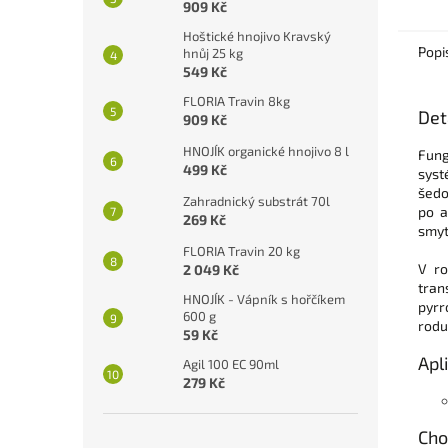
909 Kč
Hoštické hnojivo Kravský
Popi
hnůj 25 kg
549 Kč
FLORIA Travin 8kg
Det
909 Kč
HNOJÍK organické hnojivo 8 l
Fung
499 Kč
syst
šedo
Zahradnický substrát 70l
po a
269 Kč
smyt
FLORIA Travin 20 kg
V ro
2 049 Kč
tran
HNOJÍK - Vápník s hořčíkem
pyrr
600 g
rodu
59 Kč
Apl
Agil 100 EC 90ml
279 Kč
Cho