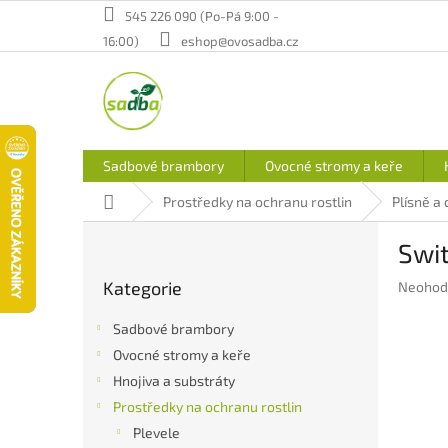
Přejít
545 226 090 (Po-Pá 9:00 -
na
16:00)
eshop@ovosadba.cz
obsah
Sadbové brambory
Ovocné stromy a keře
Domů
Prostředky na ochranu rostlin
Plísně a
P
Swi
o
Přeskočit
s
Kategorie
Průměr
Neohod
kategorie
t
hodnoc
r
produkt
Sadbové brambory
a
je
Ovocné stromy a keře
n
0,0
Hnojiva a substráty
z
n
5
í
Prostředky na ochranu rostlin
hvězdič
p
Plevele