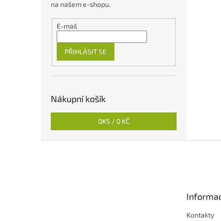
na našem e-shopu.
E-mail
PŘIHLÁSIT SE
Nákupní košík
0
KS /
0 KČ
Z
á
p
a
t
Informac
í
Kontakty