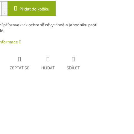
Přidat do košíku
í přípravek v k ochraně révy vinné a jahodníku proti
dé.
 informace
ZEPTAT SE
HLÍDAT
SDÍLET