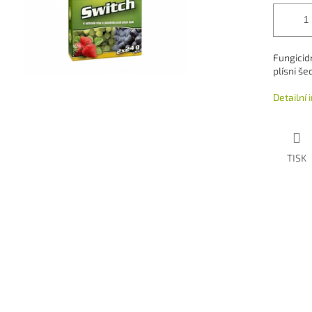
Fungicidn
plísni še
Detailní
TISK