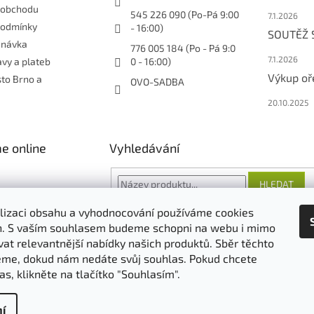
 obchodu
545 226 090 (Po-Pá 9:00
7.1.2026
podmínky
- 16:00)
SOUTĚŽ
dnávka
776 005 184 (Po - Pá 9:0
7.1.2026
vy a plateb
0 - 16:00)
Výkup oř
sto Brno a
OVO-SADBA
20.10.2025
e online
Vyhledávání
HLEDAT
lizaci obsahu a vyhodnocování používáme cookies
an. S vaším souhlasem budeme schopni na webu i mimo
vat relevantnější nabídky našich produktů. Sběr těchto
O nás
FORESTINA
AGRO CS
me, dokud nám nedáte svůj souhlas. Pokud chcete
as, klikněte na tlačítko "Souhlasím".
í