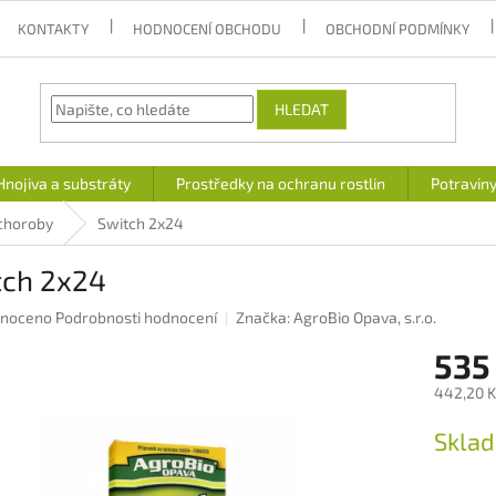
KONTAKTY
HODNOCENÍ OBCHODU
OBCHODNÍ PODMÍNKY
HLEDAT
Hnojiva a substráty
Prostředky na ochranu rostlin
Potravin
 choroby
Switch 2x24
tch 2x24
né
noceno
Podrobnosti hodnocení
Značka:
AgroBio Opava, s.r.o.
ení
535
u
442,20 K
Měrná
Skla
cena:
ek.