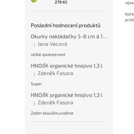
279 Kč
výsa
Koře
průh
Poslední hodnocení produktů
Okurky nakládačky 5-8 cm á 10 kg
Jana Vacová
|
Hodnocení produktu je 5 z 5 hvězdiček.
velká spokojenost
HNOJÍK organické hnojivo 1,3 l
Zdeněk Fasora
|
Hodnocení produktu je 5 z 5 hvězdiček.
Super
HNOJÍK organické hnojivo 1,3 l
Zdeněk Fasora
|
Hodnocení produktu je 5 z 5 hvězdiček.
Zatím skouším,uvidíme