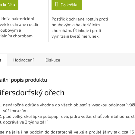
o košíku
Do košíku
z
5
hvězdiček.
idní a baktericidní
Postřik k ochraně rostlin proti
vek k ochraně rostlin
houbovým a bakteriálním
 houbovým a
chorobám. Účinkuje i proti
riálním chorobám.
vymrzání květů meruněk.
ňuje také vymrzání
 meruněk.
s
Hodnocení
Diskuze
ailní popis produktu
ifersdorfský ořech
nenáročná odrůda vhodná do všech oblastí, s vysokou odolností vůč
vůči mrazům
plod velký, skořápka polopapírová, jádro velké, chuť velmi lahodná, s
dozrává ve 3.týdnu září
 se na jaře i na podzim do dostatečně velké a prolité jámy tak, cca 