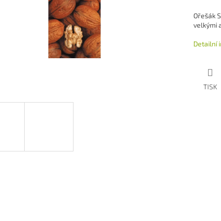
Ořešák S
velkými 
Detailní
TISK