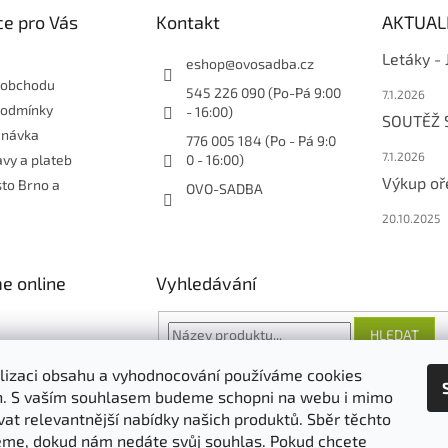
e pro Vás
Kontakt
AKTUAL
Letáky -
eshop
@
ovosadba.cz
 obchodu
545 226 090 (Po-Pá 9:00
7.1.2026
podmínky
- 16:00)
SOUTĚŽ
dnávka
776 005 184 (Po - Pá 9:0
7.1.2026
vy a plateb
0 - 16:00)
Výkup oř
sto Brno a
OVO-SADBA
20.10.2025
e online
Vyhledávání
HLEDAT
lizaci obsahu a vyhodnocování používáme cookies
an. S vaším souhlasem budeme schopni na webu i mimo
vat relevantnější nabídky našich produktů. Sběr těchto
O nás
FORESTINA
AGRO CS
me, dokud nám nedáte svůj souhlas. Pokud chcete