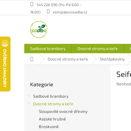
Přejít
545 226 090 (Po-Pá 9:00 -
na
16:00)
eshop@ovosadba.cz
obsah
Sadbové brambory
Ovocné stromy a keře
Domů
Ovocné stromy a keře
Skořápkoviny
P
Seif
o
Přeskočit
s
Kategorie
Průměr
Neohod
kategorie
t
hodnoc
r
produkt
Sadbové brambory
a
je
Ovocné stromy a keře
n
0,0
Sloupovité ovocné dřeviny
z
n
5
í
Asijské hrušně
hvězdič
p
Broskvoně