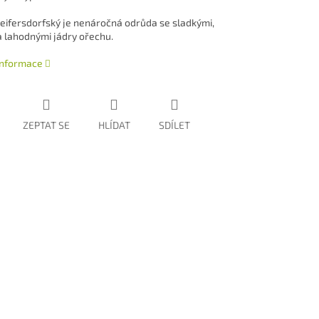
eifersdorfský je nenáročná odrůda se sladkými,
a lahodnými jádry ořechu.
 informace
ZEPTAT SE
HLÍDAT
SDÍLET