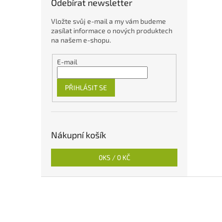
Odebírat newsletter
Vložte svůj e-mail a my vám budeme
zasílat informace o nových produktech
na našem e-shopu.
E-mail
PŘIHLÁSIT SE
Nákupní košík
0
KS /
0 KČ
Z
á
p
a