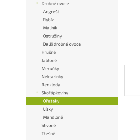
a
Drobné ovoce
n
Angrešt
e
Rybíz
l
Maliník
Ostružiny
Další drobné ovoce
Hrušně
Jabloně
Meruňky
Nektarinky
Renklody
Skořápkoviny
Ořešáky
Lísky
Mandloně
Slivoně
Třešně