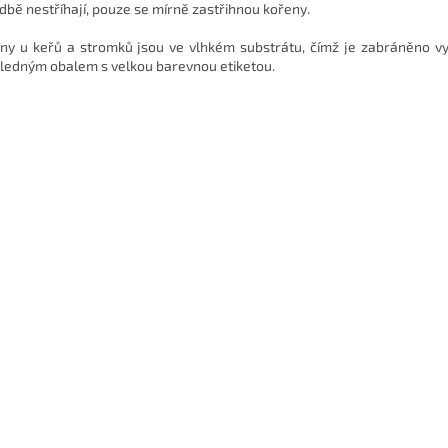
dbě nestříhají, pouze se mírně zastřihnou kořeny.
ny u keřů a stromků jsou ve vlhkém substrátu, čímž je zabráněno vys
ledným obalem s velkou barevnou etiketou.