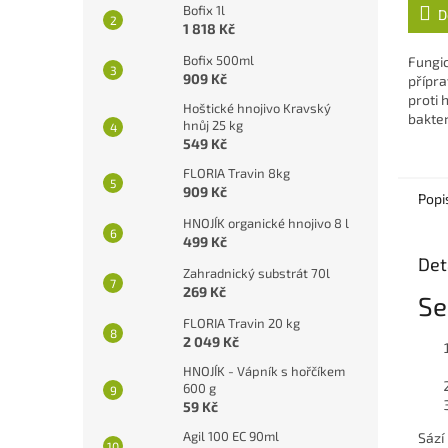
Bofix 1l
D
1 818 Kč
Bofix 500ml
Fungic
909 Kč
přípra
proti
Hoštické hnojivo Kravský
bakte
hnůj 25 kg
Zabra
549 Kč
květů
FLORIA Travin 8kg
909 Kč
Popi
HNOJÍK organické hnojivo 8 l
499 Kč
Det
Zahradnický substrát 70l
269 Kč
Se
FLORIA Travin 20 kg
2 049 Kč
HNOJÍK - Vápník s hořčíkem
600 g
59 Kč
Agil 100 EC 90ml
Sází