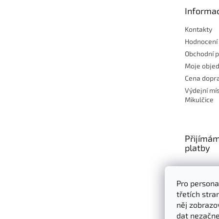
t
Informac
í
Kontakty
Hodnocení
Obchodní 
Moje obje
Cena dopra
Výdejní mí
Mikulčice
Přijímám
platby
Pro persona
třetích str
něj zobrazo
dat nezačne