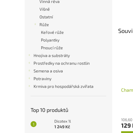
Vinná réva
Višně
Ostatní
Růže
Souvi
Keřové růže
Polyantky
Pnoucí růže
Hnojiva a substráty
Prostředky na ochranu rostlin
Semena a osiva
Potraviny
Krmiva pro hospodářská zvířata
Cham
Top 10 produktů
106,60
Dicotex 1l
129 
1 249 Kč