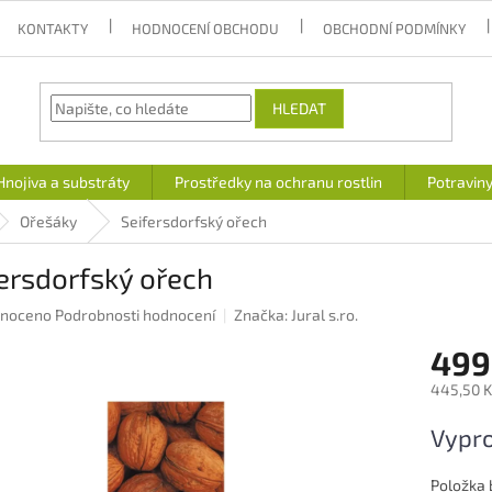
KONTAKTY
HODNOCENÍ OBCHODU
OBCHODNÍ PODMÍNKY
HLEDAT
Hnojiva a substráty
Prostředky na ochranu rostlin
Potravin
Ořešáky
Seifersdorfský ořech
ersdorfský ořech
né
noceno
Podrobnosti hodnocení
Značka:
Jural s.ro.
ení
499
u
445,50 K
Měrná
Vypr
cena:
ek.
Položka