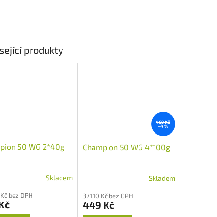
sející produkty
469 Kč
–4 %
pion 50 WG 2*40g
Champion 50 WG 4*100g
Skladem
Skladem
Průměrné
hodnocení
 Kč bez DPH
371,10 Kč bez DPH
produktu
Kč
449 Kč
je
5,0