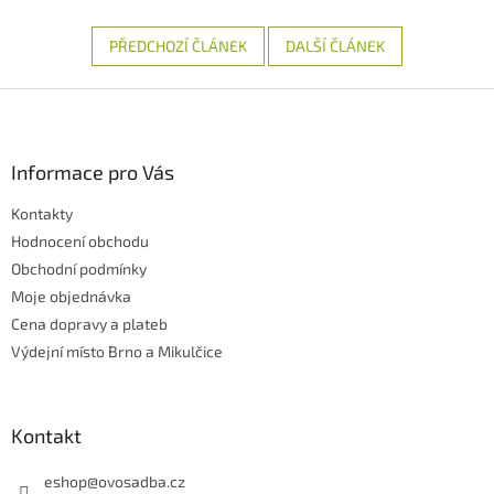
PŘEDCHOZÍ ČLÁNEK
DALŠÍ ČLÁNEK
Z
á
p
a
Informace pro Vás
t
Kontakty
í
Hodnocení obchodu
Obchodní podmínky
Moje objednávka
Cena dopravy a plateb
Výdejní místo Brno a Mikulčice
Kontakt
eshop
@
ovosadba.cz