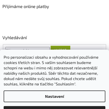
Přijímáme online platby
Vyhledávání
HLEDAT
Pro personalizaci obsahu a vyhodnocování používáme
cookies třetích stran. S vaším souhlasem budeme
schopni na webu i mimo něj zobrazovat relevantnější
O nás
FORESTINA
AGRO CS
nabídky našich produktů. Sběr těchto dat nezačneme,
dokud nám nedáte svůj souhlas. Pokud chcete udělit
souhlas, klikněte na tlačítko "Souhlasím".
Vytvořil Shoptet
Nastavení
Copyright 2026
ovosadba.cz
. Všechna práva vyhrazena.
Upravit