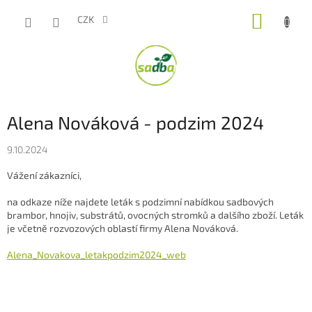
Přejít
NÁKUP
na
CZK
obsah
KOŠÍK
Alena Nováková - podzim 2024
9.10.2024
Vážení zákazníci,
na odkaze níže najdete leták s podzimní nabídkou sadbových
brambor, hnojiv, substrátů, ovocných stromků a dalšího zboží. Leták
je včetně rozvozových oblastí firmy Alena Nováková.
Alena_Novakova_letakpodzim2024_web