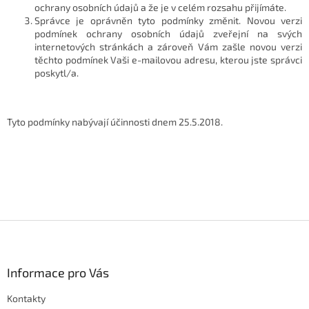
ochrany osobních údajů a že je v celém rozsahu přijímáte.
Správce je oprávněn tyto podmínky změnit. Novou verzi
podmínek ochrany osobních údajů zveřejní na svých
internetových stránkách a zároveň Vám zašle novou verzi
těchto podmínek Vaši e-mailovou adresu, kterou jste správci
poskytl/a.
Tyto podmínky nabývají účinnosti dnem 25.5.2018.
Z
á
p
a
Informace pro Vás
t
Kontakty
í