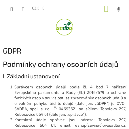
Přejít
NÁKUP
na
CZK
obsah
KOŠÍK
GDPR
Podmínky ochrany osobních údajů
I. Základní ustanovení
Správcem osobních údajů podle čl. 4 bod 7 nařízení
Evropského parlamentu a Rady (EU) 2016/679 o ochraně
fyzických osob v souvislosti se zpracováním osobních údajů a
o volném pohybu těchto údajů (dále jen: „GDPR”) je OVO-
SADBA, spol. s r.o. IČ: 04693621 se sídlem: Topolová 297,
Rebešovice 664 61 (dále jen: „správce“).
Kontaktní údaje správce jsou adresa: Topolová 297,
Rebešovice 664 61; email: eshop(zavináč)ovosadba.cz;