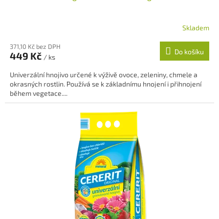
Skladem
Průměrné
hodnocení
371,10 Kč bez DPH
produktu
Do košíku
449 Kč
je
/ ks
5,0
Univerzální hnojivo určené k výživě ovoce, zeleniny, chmele a
z
okrasných rostlin. Používá se k základnímu hnojení i přihnojení
5
během vegetace....
hvězdiček.