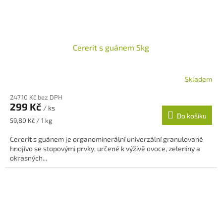
Cererit s guánem 5kg
Skladem
247,10 Kč bez DPH
299 Kč
/ ks
Do košíku
Měrná
59,80 Kč / 1 kg
cena:
Cererit s guánem je organominerální univerzální granulované
hnojivo se stopovými prvky, určené k výživě ovoce, zeleniny a
okrasných...