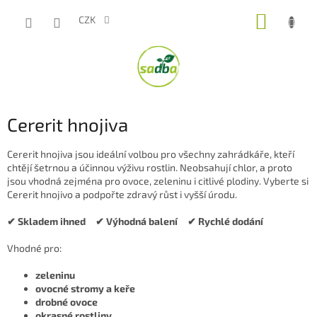
Přejít
NÁKUP
na
CZK
obsah
KOŠÍK
Cererit hnojiva
Cererit hnojiva jsou ideální volbou pro všechny zahrádkáře, kteří
chtějí šetrnou a účinnou výživu rostlin. Neobsahují chlor, a proto
jsou vhodná zejména pro ovoce, zeleninu i citlivé plodiny. Vyberte si
Cererit hnojivo a podpořte zdravý růst i vyšší úrodu.
✔ Skladem ihned ✔ Výhodná balení ✔ Rychlé dodání
Vhodné pro:
zeleninu
ovocné stromy a keře
drobné ovoce
okrasné rostliny