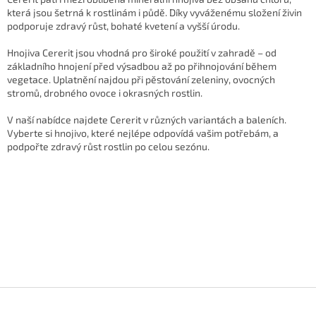
á
která jsou šetrná k rostlinám i půdě. Díky vyváženému složení živin
d
podporuje zdravý růst, bohaté kvetení a vyšší úrodu.
a
c
Hnojiva Cererit jsou vhodná pro široké použití v zahradě – od
í
základního hnojení před výsadbou až po přihnojování během
p
vegetace. Uplatnění najdou při pěstování zeleniny, ovocných
r
stromů, drobného ovoce i okrasných rostlin.
v
k
V naší nabídce najdete Cererit v různých variantách a baleních.
y
Vyberte si hnojivo, které nejlépe odpovídá vašim potřebám, a
v
podpořte zdravý růst rostlin po celou sezónu.
ý
p
i
s
u
Z
á