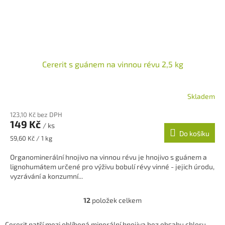
Cererit s guánem na vinnou révu 2,5 kg
Skladem
123,10 Kč bez DPH
149 Kč
/ ks
Do košíku
Měrná
59,60 Kč / 1 kg
cena:
Organominerální hnojivo na vinnou révu je hnojivo s guánem a
lignohumátem určené pro výživu bobulí révy vinné - jejich úrodu,
vyzrávání a konzumní...
12
položek celkem
O
v
l
Cererit patří mezi oblíbená minerální hnojiva bez obsahu chloru,