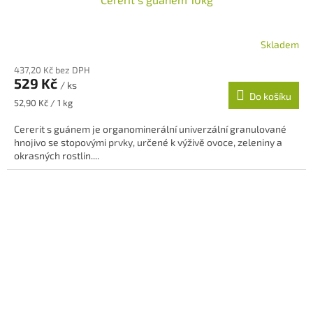
Skladem
437,20 Kč bez DPH
529 Kč
/ ks
Do košíku
Měrná
52,90 Kč / 1 kg
cena:
Cererit s guánem je organominerální univerzální granulované
hnojivo se stopovými prvky, určené k výživě ovoce, zeleniny a
okrasných rostlin....