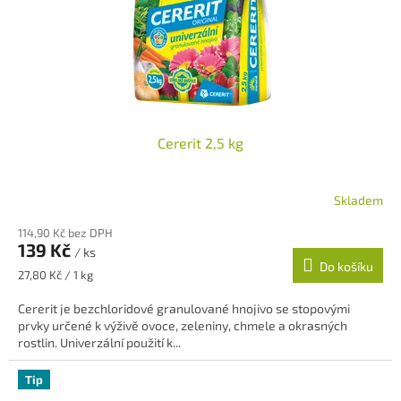
Cererit 2,5 kg
Skladem
114,90 Kč bez DPH
139 Kč
/ ks
Do košíku
Měrná
27,80 Kč / 1 kg
cena:
Cererit je bezchloridové granulované hnojivo se stopovými
prvky určené k výživě ovoce, zeleniny, chmele a okrasných
rostlin. Univerzální použití k...
Tip