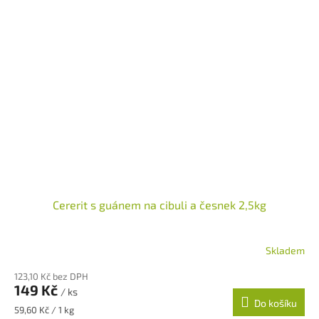
Cererit s guánem na cibuli a česnek 2,5kg
Skladem
Průměrné
hodnocení
123,10 Kč bez DPH
produktu
149 Kč
/ ks
je
Do košíku
5,0
Měrná
59,60 Kč / 1 kg