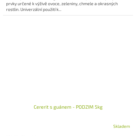
hvězdiček.
prvky určené k výživě ovoce, zeleniny, chmele a okrasných
rostlin. Univerzální použití k...
Cererit s guánem - PODZIM 5kg
Skladem
Průměrné
hodnocení