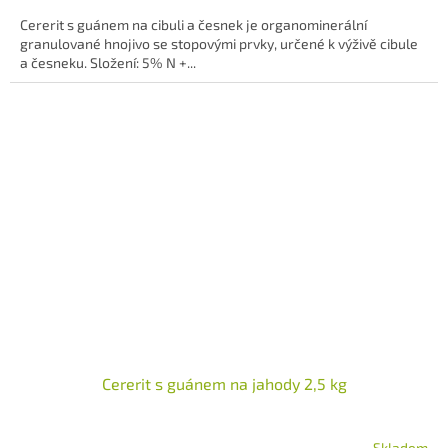
z
cena:
5
Cererit s guánem na cibuli a česnek je organominerální
hvězdiček.
granulova­né hnojivo se stopovými prvky, určené k výživě cibule
a česneku. Složení: 5% N +...
Cererit s guánem na jahody 2,5 kg
Skladem