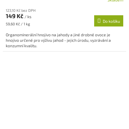
123,10 Kč bez DPH
149 Kč
/ ks
Do košíku
Měrná
59,60 Kč / 1 kg
cena:
Organominerální hnojivo na jahody a jiné drobné ovoce je
hnojivo určené pro výživu jahod - jejich úrodu, vyzrávání a
konzumní kvalitu.