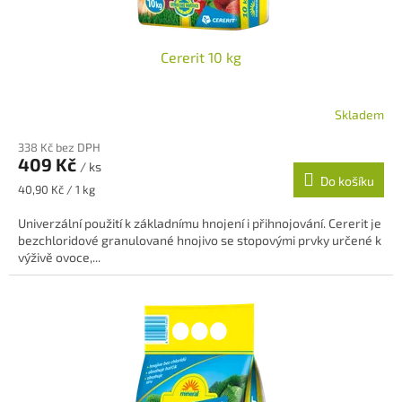
Cererit 10 kg
Skladem
Průměrné
hodnocení
338 Kč bez DPH
produktu
409 Kč
/ ks
je
Do košíku
5,0
Měrná
40,90 Kč / 1 kg
z
cena:
5
Univerzální použití k základnímu hnojení i přihnojování. Cererit je
hvězdiček.
bezchloridové granulované hnojivo se stopovými prvky určené k
výživě ovoce,...