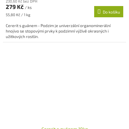
230,60 Kč bez DPH
produktu
279 Kč
/ ks
je
Do košíku
5,0
Měrná
55,80 Kč / 1 kg
z
cena:
5
Cererit s guánem - Podzim je univerzální organominerální
hvězdiček.
hnojivo se stopovými prvky k podzimní výživě okrasných i
užitkových rostlin.
Cererit s guánem 10kg