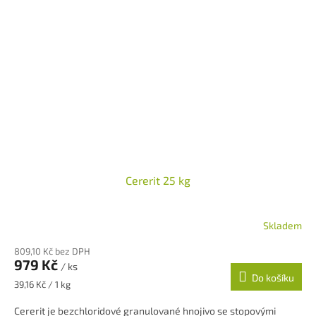
Cererit 25 kg
Skladem
Průměrné
hodnocení
809,10 Kč bez DPH
produktu
979 Kč
/ ks
je
Do košíku
5,0
Měrná
39,16 Kč / 1 kg
z
cena:
5
Cererit je bezchloridové granulované hnojivo se stopovými