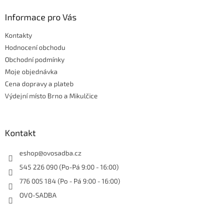
p
a
Informace pro Vás
t
Kontakty
í
Hodnocení obchodu
Obchodní podmínky
Moje objednávka
Cena dopravy a plateb
Výdejní místo Brno a Mikulčice
Kontakt
eshop
@
ovosadba.cz
545 226 090 (Po-Pá 9:00 - 16:00)
776 005 184 (Po - Pá 9:00 - 16:00)
OVO-SADBA