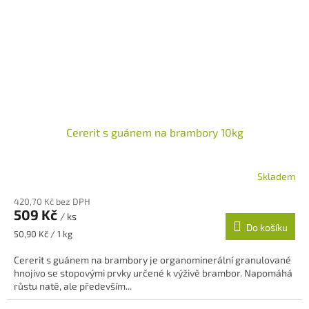
Cererit s guánem na brambory 10kg
Skladem
Průměrné
hodnocení
420,70 Kč bez DPH
produktu
509 Kč
/ ks
je
Do košíku
5,0
Měrná
50,90 Kč / 1 kg
z
cena:
5
Cererit s guánem na brambory je organominerální granulované
hvězdiček.
hnojivo se stopovými prvky určené k výživě brambor. Napomáhá
růstu natě, ale především...