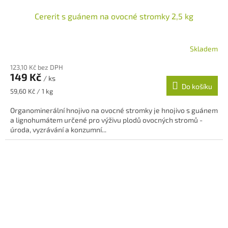
Cererit s guánem na ovocné stromky 2,5 kg
Skladem
123,10 Kč bez DPH
149 Kč
/ ks
Do košíku
Měrná
59,60 Kč / 1 kg
cena:
Organominerální hnojivo na ovocné stromky je hnojivo s guánem
a lignohumátem určené pro výživu plodů ovocných stromů -
úroda, vyzrávání a konzumní...