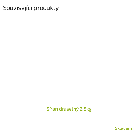
Související produkty
Síran draselný 2,5kg
Skladem
Průměrné
hodnocení