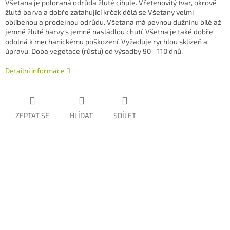
Všetana je poloraná odrůda žluté cibule. Vřetenovitý tvar, okrově
žlutá barva a dobře zatahující krček dělá se Všetany velmi
oblíbenou a prodejnou odrůdu. Všetana má pevnou dužninu bílé až
jemně žluté barvy s jemně nasládlou chutí. Všetna je také dobře
odolná k mechanickému poškození. Vyžaduje rychlou sklizeň a
úpravu. Doba vegetace (růstu) od výsadby 90 - 110 dnů.
Detailní informace
ZEPTAT SE
HLÍDAT
SDÍLET