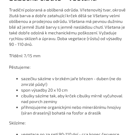
Tradiční poloraná a oblíbená odrůda. Vřetenovitý tvar, okrově
žlutá barva a dobře zatahující krček dělá se Všetany velmi
oblíbenou a prodejnou odrůdu. Všetana má pevnou dužninu
bílé až jemně žluté barvy s jemně nasládlou chutí. Všetana je
také dobře odolná k mechanickému poškození. Vyžaduje
rychlou sklizeň a úpravu. Doba vegetace (růstu) od výsadby
90 - 110 dnů.
Třídění: 7/15 mm
Pěstujeme:
sazečku sázíme v brzkém jaře březen - duben (ne do
zmrzlé půdy!)
spon výsadby 20 x 10 cm
cibulky sázíme tak, aby krček cibulky mírně vyčuhoval
nad povrch zeminy
přihnojujeme organickými nebo minerálnímu hnojivy
(síran draselný) bohatá na fosfor a draslík
Sklízíme:
vegetace po za setí 90-110 dní - cca konec července