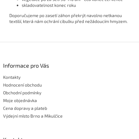
skladovatelnost konec roku
Doporučujeme po zasetí záhon překrýt navolno netkanou
textilií, která nám ochrání cibulku před nežádoucím hmyzem.
Z
á
p
a
Informace pro Vás
t
Kontakty
í
Hodnocení obchodu
Obchodní podmínky
Moje objednávka
Cena dopravy a plateb
Výdejní místo Brno a Mikulčice