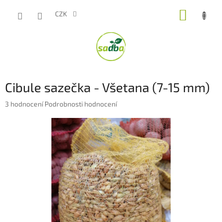
Přejít
NÁKUP
na
CZK
obsah
KOŠÍK
Cibule sazečka - Všetana (7-15 mm)
Průměrné
3 hodnocení
Podrobnosti hodnocení
hodnocení
produktu
je
5,0
z
5
hvězdiček.