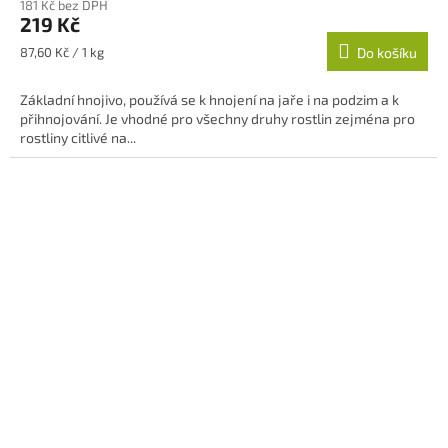
181 Kč bez DPH
produktu
219 Kč
je
5,0
Měrná
87,60 Kč / 1 kg
Do košíku
z
cena:
5
Základní hnojivo, používá se k hnojení na jaře i na podzim a k
hvězdiček.
přihnojování. Je vhodné pro všechny druhy rostlin zejména pro
rostliny citlivé na...