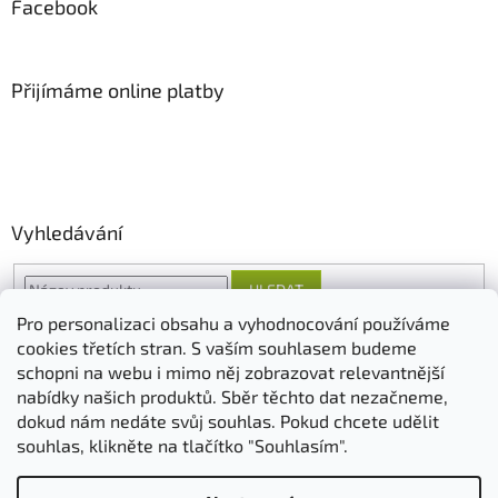
Facebook
Přijímáme online platby
Vyhledávání
HLEDAT
Pro personalizaci obsahu a vyhodnocování používáme
cookies třetích stran. S vaším souhlasem budeme
schopni na webu i mimo něj zobrazovat relevantnější
O nás
FORESTINA
AGRO CS
nabídky našich produktů. Sběr těchto dat nezačneme,
dokud nám nedáte svůj souhlas. Pokud chcete udělit
souhlas, klikněte na tlačítko "Souhlasím".
Vytvořil Shoptet