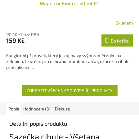
Magnicur Finito - 50 ml PG
Skladem
Průměrné
hodnocení
131,40 Kč bez DPH
produktu
159 Kč
Do košíku
je
5,0
z
Fungicidní přípravek, který je zajímavý svým zaměřením na
5
zeleninu. Je určen pro ochranu brambor, rajčat, okurek a cibule
hvězdiček.
proti plísním....
ZOBRAZIT VŠECHNY SOUVISEJÍCÍ PRODUKTY
Popis
Hodnocení (3)
Diskuze
Detailní popis produktu
Sazečka cibule - Všetana