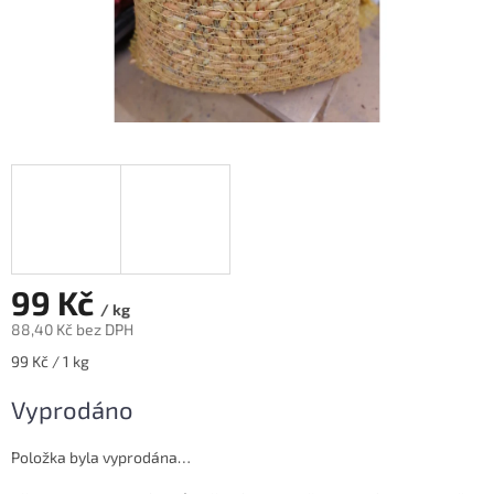
99 Kč
/ kg
88,40 Kč bez DPH
Měrná
99 Kč / 1 kg
cena:
Vyprodáno
Položka byla vyprodána…