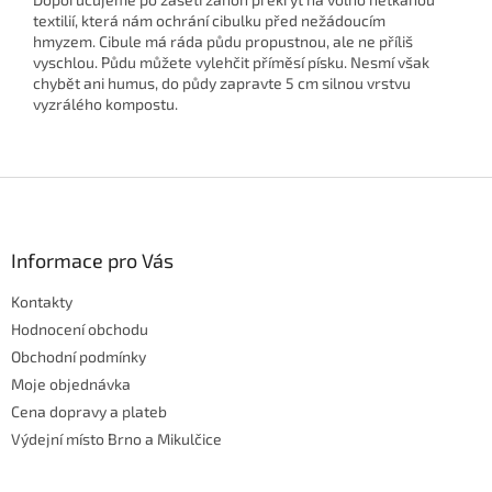
textilií, která nám ochrání cibulku před nežádoucím
hmyzem. Cibule má ráda půdu propustnou, ale ne příliš
vyschlou. Půdu můžete vylehčit příměsí písku. Nesmí však
chybět ani humus, do půdy zapravte 5 cm silnou vrstvu
vyzrálého kompostu.
Z
á
p
a
Informace pro Vás
t
Kontakty
í
Hodnocení obchodu
Obchodní podmínky
Moje objednávka
Cena dopravy a plateb
Výdejní místo Brno a Mikulčice