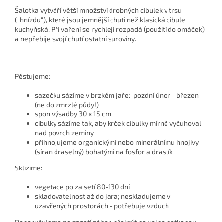
Šalotka vytváří větší množství drobných cibulek v trsu
("hnízdu"), které jsou jemnější chuti než klasická cibule
kuchyňská. Při vaření se rychleji rozpadá (použití do omáček)
a nepřebije svojí chutí ostatní suroviny.
Pěstujeme:
sazečku sázíme v brzkém jaře: pozdní únor - březen
(ne do zmrzlé půdy!)
spon výsadby 30 x 15 cm
cibulky sázíme tak, aby krček cibulky mírně vyčuhoval
nad povrch zeminy
přihnojujeme organickými nebo minerálnímu hnojivy
(síran draselný) bohatými na fosfor a draslík
Sklízíme:
vegetace po za setí 80-130 dní
skladovatelnost až do jara; neskladujeme v
uzavřených prostorách - potřebuje vzduch
Doporučujeme po zasetí záhon překrýt na volno netkanou