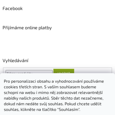
Facebook
Přijímáme online platby
Vyhledávání
HLEDAT
Pro personalizaci obsahu a vyhodnocování používáme
cookies třetích stran. S vaším souhlasem budeme
schopni na webu i mimo něj zobrazovat relevantnější
O nás
FORESTINA
AGRO CS
nabídky našich produktů. Sběr těchto dat nezačneme,
dokud nám nedáte svůj souhlas. Pokud chcete udělit
souhlas, klikněte na tlačítko "Souhlasím".