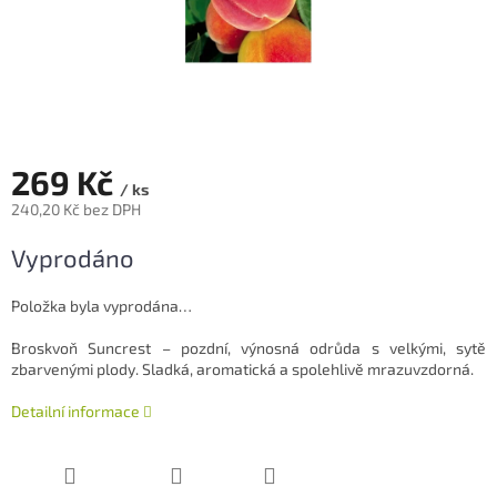
269 Kč
/ ks
240,20 Kč bez DPH
Měrná
Vyprodáno
cena:
Položka byla vyprodána…
Broskvoň Suncrest – pozdní, výnosná odrůda s velkými, sytě
zbarvenými plody. Sladká, aromatická a spolehlivě mrazuvzdorná.
Detailní informace