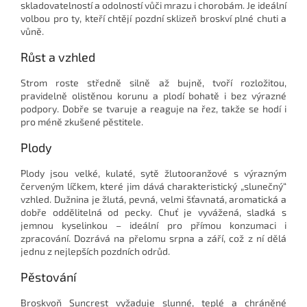
skladovatelností a odolností vůči mrazu i chorobám. Je ideální
volbou pro ty, kteří chtějí pozdní sklizeň broskví plné chuti a
vůně.
Růst a vzhled
Strom roste středně silně až bujně, tvoří rozložitou,
pravidelně olistěnou korunu a plodí bohatě i bez výrazné
podpory. Dobře se tvaruje a reaguje na řez, takže se hodí i
pro méně zkušené pěstitele.
Plody
Plody jsou velké, kulaté, sytě žlutooranžové s výrazným
červeným líčkem, které jim dává charakteristický „slunečný“
vzhled. Dužnina je žlutá, pevná, velmi šťavnatá, aromatická a
dobře oddělitelná od pecky. Chuť je vyvážená, sladká s
jemnou kyselinkou – ideální pro přímou konzumaci i
zpracování. Dozrává na přelomu srpna a září, což z ní dělá
jednu z nejlepších pozdních odrůd.
Pěstování
Broskvoň Suncrest vyžaduje slunné, teplé a chráněné