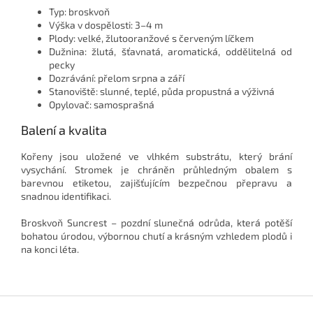
Typ: broskvoň
Výška v dospělosti: 3–4 m
Plody: velké, žlutooranžové s červeným líčkem
Dužnina: žlutá, šťavnatá, aromatická, oddělitelná od
pecky
Dozrávání: přelom srpna a září
Stanoviště: slunné, teplé, půda propustná a výživná
Opylovač: samosprašná
Balení a kvalita
Kořeny jsou uložené ve vlhkém substrátu, který brání
vysychání. Stromek je chráněn průhledným obalem s
barevnou etiketou, zajišťujícím bezpečnou přepravu a
snadnou identifikaci.
Broskvoň Suncrest – pozdní slunečná odrůda, která potěší
bohatou úrodou, výbornou chutí a krásným vzhledem plodů i
na konci léta.
Z