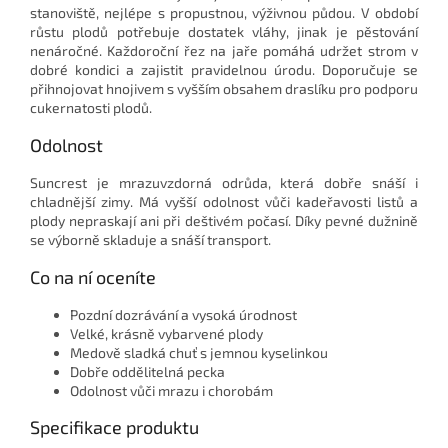
stanoviště, nejlépe s propustnou, výživnou půdou. V období
růstu plodů potřebuje dostatek vláhy, jinak je pěstování
nenáročné. Každoroční řez na jaře pomáhá udržet strom v
dobré kondici a zajistit pravidelnou úrodu. Doporučuje se
přihnojovat hnojivem s vyšším obsahem draslíku pro podporu
cukernatosti plodů.
Odolnost
Suncrest je mrazuvzdorná odrůda, která dobře snáší i
chladnější zimy. Má vyšší odolnost vůči kadeřavosti listů a
plody nepraskají ani při deštivém počasí. Díky pevné dužnině
se výborně skladuje a snáší transport.
Co na ní oceníte
Pozdní dozrávání a vysoká úrodnost
Velké, krásně vybarvené plody
Medově sladká chuť s jemnou kyselinkou
Dobře oddělitelná pecka
Odolnost vůči mrazu i chorobám
Specifikace produktu