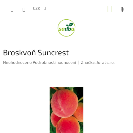
Přejít
NÁKUP
na
CZK
obsah
KOŠÍK
Broskvoň Suncrest
Průměrné
Neohodnoceno
Podrobnosti hodnocení
Značka:
Jural s.ro.
hodnocení
produktu
je
0,0
z
5
hvězdiček.