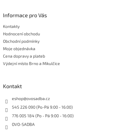
á
p
a
Informace pro Vás
t
Kontakty
í
Hodnocení obchodu
Obchodní podmínky
Moje objednávka
Cena dopravy a plateb
Výdejní místo Brno a Mikulčice
Kontakt
eshop
@
ovosadba.cz
545 226 090 (Po-Pá 9:00 - 16:00)
776 005 184 (Po - Pá 9:00 - 16:00)
OVO-SADBA