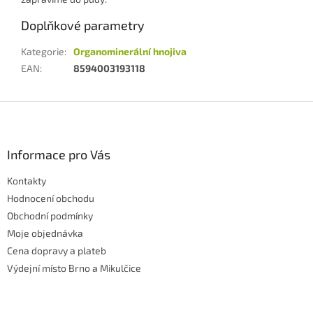
Doplňkové parametry
Kategorie
:
Organominerální hnojiva
EAN
:
8594003193118
Z
á
p
a
Informace pro Vás
t
Kontakty
í
Hodnocení obchodu
Obchodní podmínky
Moje objednávka
Cena dopravy a plateb
Výdejní místo Brno a Mikulčice