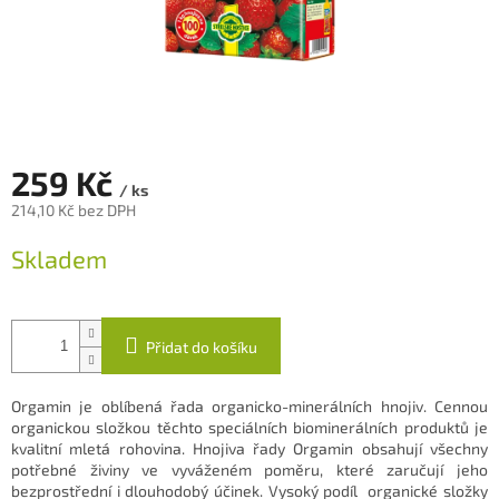
259 Kč
/ ks
214,10 Kč bez DPH
Měrná
Skladem
cena:
Přidat do košíku
Orgamin je oblíbená řada organicko-minerálních hnojiv. Cennou
organickou složkou těchto speciálních biominerálních produktů je
kvalitní mletá rohovina. Hnojiva řady Orgamin obsahují všechny
potřebné živiny ve vyváženém poměru, které zaručují jeho
bezprostřední i dlouhodobý účinek. Vysoký podíl organické složky