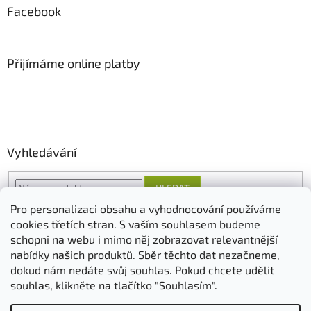
Facebook
Přijímáme online platby
Vyhledávání
HLEDAT
Pro personalizaci obsahu a vyhodnocování používáme
cookies třetích stran. S vaším souhlasem budeme
schopni na webu i mimo něj zobrazovat relevantnější
O nás
FORESTINA
AGRO CS
nabídky našich produktů. Sběr těchto dat nezačneme,
dokud nám nedáte svůj souhlas. Pokud chcete udělit
souhlas, klikněte na tlačítko "Souhlasím".
Vytvořil Shoptet