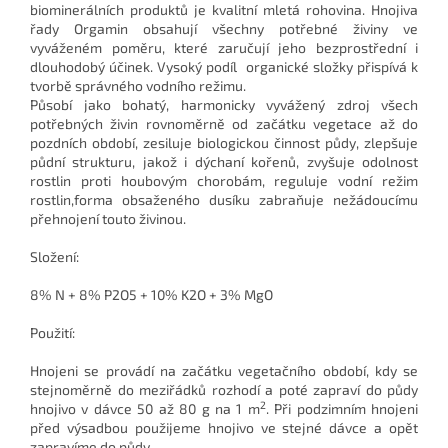
biominerálních produktů je kvalitní mletá rohovina. Hnojiva
řady Orgamin obsahují všechny potřebné živiny ve
vyváženém poměru, které zaručují jeho bezprostřední i
dlouhodobý účinek. Vysoký podíl organické složky přispívá k
tvorbě správného vodního režimu.
Působí jako bohatý, harmonicky vyvážený zdroj všech
potřebných živin rovnoměrně od začátku vegetace až do
pozdních období, zesiluje biologickou činnost půdy, zlepšuje
půdní strukturu, jakož i dýchaní kořenů, zvyšuje odolnost
rostlin proti houbovým chorobám, reguluje vodní režim
rostlin,forma obsaženého dusíku zabraňuje nežádoucímu
přehnojení touto živinou.
Složení:
8% N + 8% P2O5 + 10% K2O + 3% MgO
Použití:
Hnojeni se provádí na začátku vegetačního období, kdy se
stejnoměrně do meziřádků rozhodí a poté zapraví do půdy
2
hnojivo v dávce 50 až 80 g na 1 m
. Při podzimním hnojeni
před výsadbou použijeme hnojivo ve stejné dávce a opět
zapravíme do půdy.