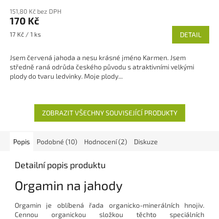
151,80 Kč bez DPH
170 Kč
Měrná
17 Kč / 1 ks
DETAIL
cena:
Jsem červená jahoda a nesu krásné jméno Karmen. Jsem
středně raná odrůda českého původu s atraktivními velkými
plody do tvaru ledvinky. Moje plody...
ZOBRAZIT VŠECHNY SOUVISEJÍCÍ PRODUKTY
Popis
Podobné (10)
Hodnocení (2)
Diskuze
Detailní popis produktu
Orgamin na jahody
Orgamin je oblíbená řada organicko-minerálních hnojiv.
Cennou organickou složkou těchto speciálních