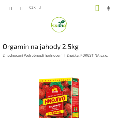
Přejít
NÁKUP
na
CZK
obsah
KOŠÍK
Orgamin na jahody 2,5kg
Průměrné
2 hodnocení
Podrobnosti hodnocení
Značka:
FORESTINA s.r.o.
hodnocení
produktu
je
5,0
z
5
hvězdiček.