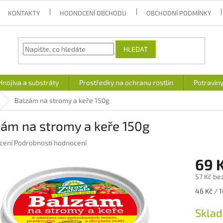
KONTAKTY
HODNOCENÍ OBCHODU
OBCHODNÍ PODMÍNKY
HLEDAT
Hnojiva a substráty
Prostředky na ochranu rostlin
Potravin
Balzám na stromy a keře 150g
zám na stromy a keře 150g
né
cení
Podrobnosti hodnocení
ení
69 
u
57 Kč be
Měrná
46 Kč / 1
cena:
ek.
Skla