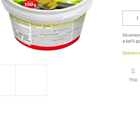
Stromový
a keřů p
Detailní
TISK