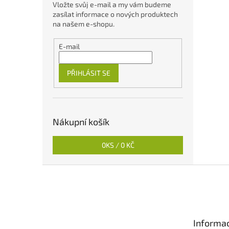
Vložte svůj e-mail a my vám budeme
zasílat informace o nových produktech
na našem e-shopu.
E-mail
PŘIHLÁSIT SE
Nákupní košík
0
KS /
0 KČ
Z
á
p
a
t
Informac
í