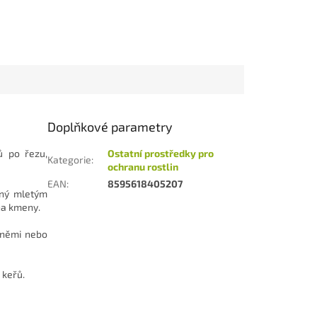
Doplňkové parametry
ů po řezu,
Ostatní prostředky pro
Kategorie
:
ochranu rostlin
EAN
:
8595618405207
ěný mletým
na kmeny.
sněmi nebo
 keřů.