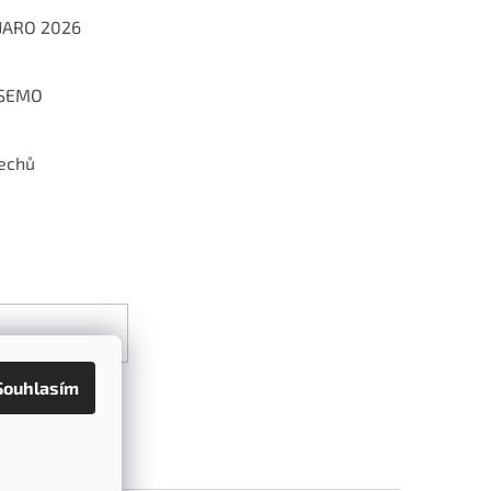
 JARO 2026
 SEMO
echů
Souhlasím