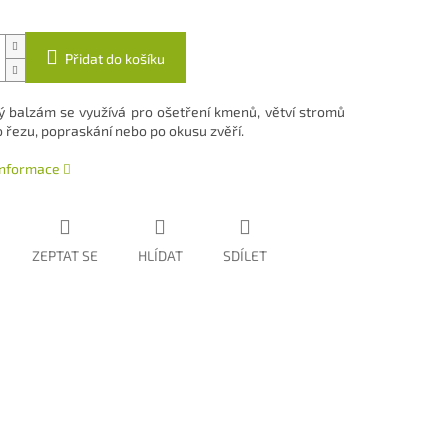
Přidat do košíku
 balzám se využívá pro ošetření kmenů, větví stromů
o řezu, popraskání nebo po okusu zvěří.
 informace
ZEPTAT SE
HLÍDAT
SDÍLET