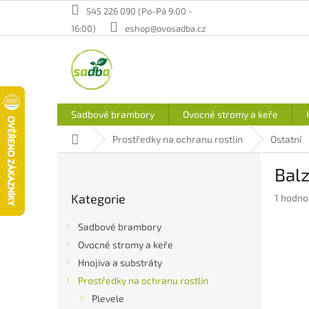
Přejít
545 226 090 (Po-Pá 9:00 -
na
16:00)
eshop@ovosadba.cz
obsah
Sadbové brambory
Ovocné stromy a keře
Domů
Prostředky na ochranu rostlin
Ostatní
P
Bal
o
Přeskočit
s
Kategorie
Průměr
1 hodno
kategorie
t
hodnoc
r
produkt
Sadbové brambory
a
je
Ovocné stromy a keře
n
5,0
Hnojiva a substráty
z
n
5
í
Prostředky na ochranu rostlin
hvězdič
p
Plevele