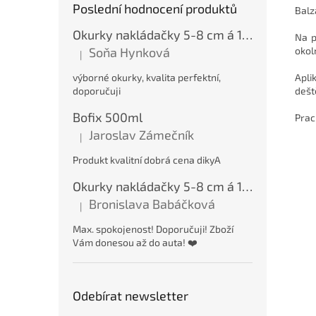
Poslední hodnocení produktů
Balz
Okurky nakládačky 5-8 cm á 15 kg
Na p
okoln
Soňa Hynková
|
Hodnocení produktu je 5 z 5 hvězdiček.
Apli
výborné okurky, kvalita perfektní,
dešt
doporučuji
Bofix 500ml
Prac
Jaroslav Zámečník
|
Hodnocení produktu je 5 z 5 hvězdiček.
Produkt kvalitní dobrá cena dikyA
Okurky nakládačky 5-8 cm á 15 kg
Bronislava Babáčková
|
Hodnocení produktu je 5 z 5 hvězdiček.
Max. spokojenost! Doporučuji! Zboží
Vám donesou až do auta! ❤️
Odebírat newsletter