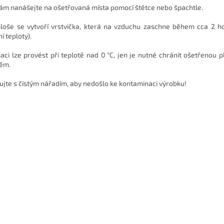
ám nanášejte na ošetřovaná místa pomocí štětce nebo špachtle.
loše se vytvoří vrstvička, která na vzduchu zaschne během cca 2 ho
í teploty).
kaci lze provést při teplotě nad 0 °C, jen je nutné chránit ošetřenou 
ěm.
ujte s čistým nářadím, aby nedošlo ke kontaminaci výrobku!