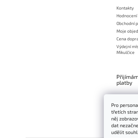
Kontakty
Hodnocení
Obchodní 
Moje obje
Cena dopra
Výdejní mí
Mikulčice
Přijímám
platby
Pro persona
třetích str
něj zobrazo
dat nezačne
udělit souhl