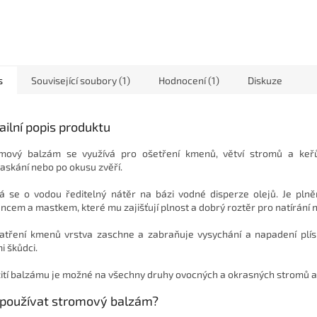
s
Související soubory (1)
Hodnocení (1)
Diskuze
ailní popis produktu
mový balzám se využívá pro ošetření kmenů, větví stromů a keř
askání nebo po okusu zvěří.
á se o vodou ředitelný nátěr na bázi vodné disperze olejů. Je pln
ncem a mastkem, které mu zajišťují plnost a dobrý roztěr pro natírání 
atření kmenů vrstva zaschne a zabraňuje vysychání a napadení plí
i škůdci.
ití balzámu je možné na všechny druhy ovocných a okrasných stromů a
 používat stromový balzám?