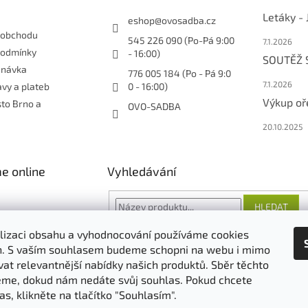
Letáky -
eshop
@
ovosadba.cz
 obchodu
545 226 090 (Po-Pá 9:00
7.1.2026
podmínky
- 16:00)
SOUTĚŽ
dnávka
776 005 184 (Po - Pá 9:0
7.1.2026
vy a plateb
0 - 16:00)
Výkup oř
sto Brno a
OVO-SADBA
20.10.2025
e online
Vyhledávání
HLEDAT
lizaci obsahu a vyhodnocování používáme cookies
an. S vaším souhlasem budeme schopni na webu i mimo
vat relevantnější nabídky našich produktů. Sběr těchto
O nás
FORESTINA
AGRO CS
me, dokud nám nedáte svůj souhlas. Pokud chcete
as, klikněte na tlačítko "Souhlasím".