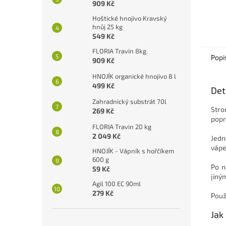
909 Kč
Hoštické hnojivo Kravský
hnůj 25 kg
549 Kč
FLORIA Travin 8kg
Popi
909 Kč
HNOJÍK organické hnojivo 8 l
499 Kč
Det
Zahradnický substrát 70l
Stro
269 Kč
popr
FLORIA Travin 20 kg
2 049 Kč
Jedn
vápe
HNOJÍK - Vápník s hořčíkem
600 g
Po n
59 Kč
jiným
Agil 100 EC 90ml
279 Kč
Použ
Jak