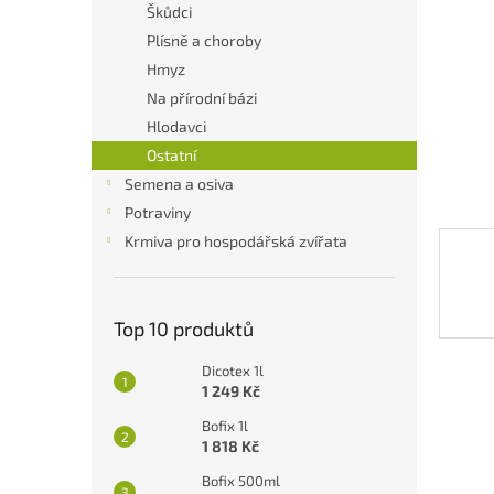
a
Škůdci
n
Plísně a choroby
e
Hmyz
l
Na přírodní bázi
Hlodavci
Ostatní
Semena a osiva
Potraviny
Krmiva pro hospodářská zvířata
Top 10 produktů
Dicotex 1l
1 249 Kč
Bofix 1l
1 818 Kč
Bofix 500ml