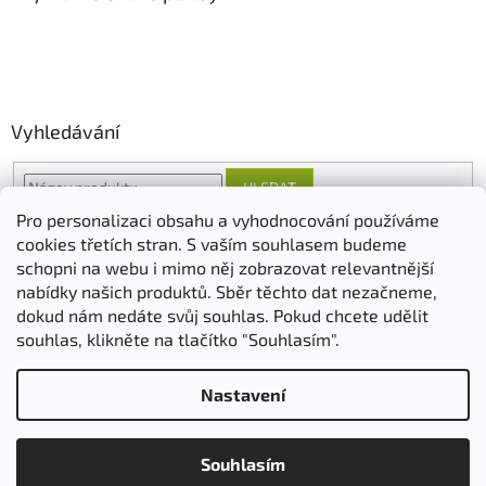
Vyhledávání
HLEDAT
Pro personalizaci obsahu a vyhodnocování používáme
cookies třetích stran. S vaším souhlasem budeme
schopni na webu i mimo něj zobrazovat relevantnější
O nás
FORESTINA
AGRO CS
nabídky našich produktů. Sběr těchto dat nezačneme,
dokud nám nedáte svůj souhlas. Pokud chcete udělit
souhlas, klikněte na tlačítko "Souhlasím".
Vytvořil Shoptet
Nastavení
Copyright 2026
ovosadba.cz
. Všechna práva vyhrazena.
Upravit
Souhlasím
nastavení cookies