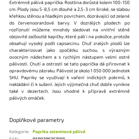
Extrémně pálivá paprička. Rostlina dorůstá kolem 100-150
cm. Plody jsou 5-8,5 cm dlouhé a 2,5-3 cm široké, se slabou
křehkou stěnou a hladkým povrchem, dozrávající od zelené
do červenooranžové barvy. V dozrálých plodech po
rozříznutí můžeme mnohdy sledovat na vnitřní stěně
olejovité zažloutlé kapičky, které pálí i na pokožce, protože
obsahují vysoký podíl capsaicinu. Chuť zralých plodů lze
charakterizovat jako zpočátku suchou, s výrazným
ovocným nádechem a s rychlým nástupem velmi ostré
pálivosti. Chutí a ostrostí se tato paprička dá přirovnat k
opravdovému zázraku. Pálivost je okolo 1 050 000 jednotek
SHU. Papriky se využívají k vaření indických pokrmů, k
nakládání či k sušení. Jejich výjimečná chuť dobře vynikne
také v dezertech. Jsou vhodné k přípravě extrémně
pálivých omáček.
Doplňkové parametry
Kategorie
:
Paprika zeleninová pálivá
EAN
:
8590396257109