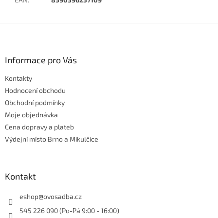
Z
á
p
a
Informace pro Vás
t
Kontakty
í
Hodnocení obchodu
Obchodní podmínky
Moje objednávka
Cena dopravy a plateb
Výdejní místo Brno a Mikulčice
Kontakt
eshop
@
ovosadba.cz
545 226 090 (Po-Pá 9:00 - 16:00)