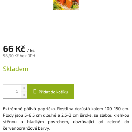
66 Kč
/ ks
58,90 Kč bez DPH
Měrná
Skladem
cena:
Přidat do košíku
Extrémně pálivá paprička. Rostlina dorůstá kolem 100-150 cm.
Plody jsou 5-8,5 cm dlouhé a 2,5-3 cm široké, se slabou křehkou
stěnou a hladkým povrchem, dozrávající od zelené do
červenooranžové barvy.