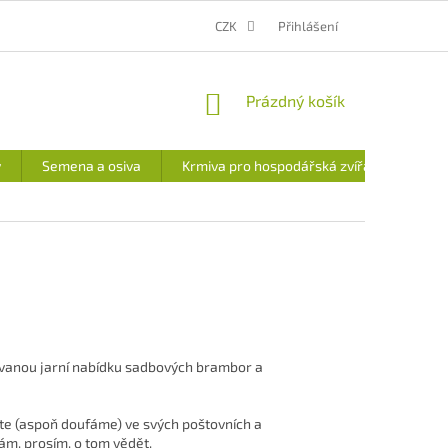
MOJE OBJEDNÁVKA
CENA DOPRAVY A PLATEB
CZK
Přihlášení
VÝDEJNÍ MÍSTO
NÁKUPNÍ
Prázdný košík
KOŠÍK
y
Semena a osiva
Krmiva pro hospodářská zvířata
ekávanou jarní nabídku sadbových brambor a
íte (aspoň doufáme) ve svých poštovních a
ám, prosím, o tom vědět.