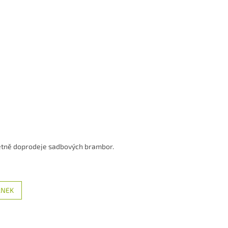
četně doprodeje sadbových brambor.
ÁNEK