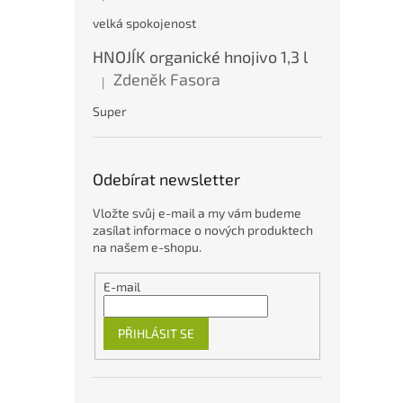
velká spokojenost
HNOJÍK organické hnojivo 1,3 l
Zdeněk Fasora
|
Hodnocení produktu je 5 z 5 hvězdiček.
Super
Odebírat newsletter
Vložte svůj e-mail a my vám budeme
zasílat informace o nových produktech
na našem e-shopu.
E-mail
PŘIHLÁSIT SE