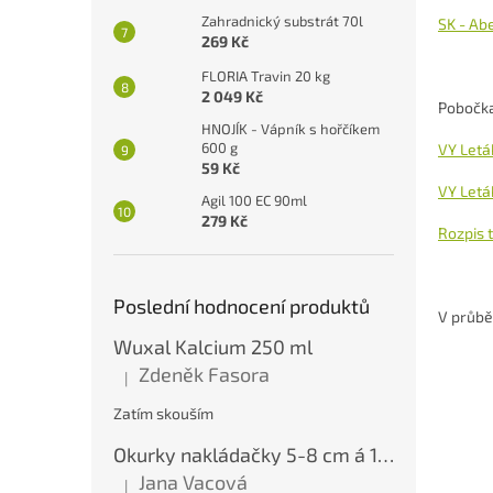
Zahradnický substrát 70l
SK - Ab
269 Kč
FLORIA Travin 20 kg
2 049 Kč
Pobočka
HNOJÍK - Vápník s hořčíkem
600 g
VY Letá
59 Kč
VY Letá
Agil 100 EC 90ml
279 Kč
Rozpis 
Poslední hodnocení produktů
V průbě
Wuxal Kalcium 250 ml
Zdeněk Fasora
|
Hodnocení produktu je 5 z 5 hvězdiček.
Zatím skouším
Okurky nakládačky 5-8 cm á 10 kg
Jana Vacová
|
Hodnocení produktu je 5 z 5 hvězdiček.