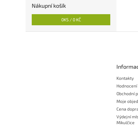
Nákupní košík
0
KS /
0 KČ
Z
á
p
a
t
Informac
í
Kontakty
Hodnocení
Obchodní 
Moje obje
Cena dopra
Výdejní mí
Mikulčice