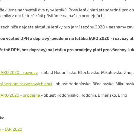
ošek jsme nachystali dva typy letáků. První leták platí standardně pro o
azníky z obcí, které rádi přivítáme na našich prodejnách.
zech níže najdete aktuální letáky pro jarní sezónu 2020 + seznamy zav
sou včetně DPH a dopravy) uvedené na letáku JARO 2020 - rozvozy pla
četně DPH, bez dopravy) na letáku pro prodejny platí pro všechny, kd
 JARO 2020 - rozvozy
- oblast Hodonínsko, Břeclavsko, Mikulovsko, Zno
í seznam rozvozových obcí
- oblast Hodonínsko, Břeclavsko, Mikulovs
 JARO 2020 - prodejna
- oblast Hodonínsko, Hodonín, Brněnsko, Brno
ko:
k - JÁR 2020