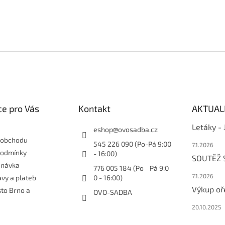
e pro Vás
Kontakt
AKTUAL
Letáky -
eshop
@
ovosadba.cz
 obchodu
545 226 090 (Po-Pá 9:00
7.1.2026
podmínky
- 16:00)
SOUTĚŽ
dnávka
776 005 184 (Po - Pá 9:0
7.1.2026
vy a plateb
0 - 16:00)
Výkup oř
sto Brno a
OVO-SADBA
20.10.2025