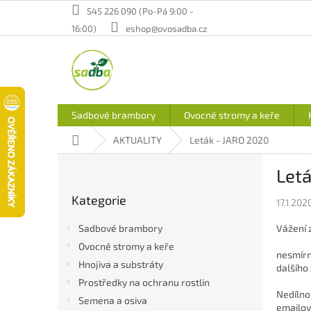
Přejít
545 226 090 (Po-Pá 9:00 -
na
16:00)
eshop@ovosadba.cz
obsah
Sadbové brambory
Ovocné stromy a keře
Domů
AKTUALITY
Leták - JARO 2020
P
Let
o
Přeskočit
s
Kategorie
kategorie
17.1.202
t
r
Vážení 
Sadbové brambory
a
Ovocné stromy a keře
n
nesmírn
Hnojiva a substráty
n
dalšího
í
Prostředky na ochranu rostlin
Nedílnou
p
Semena a osiva
emailov