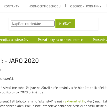
KONTAKTY
HODNOCENÍ OBCHODU
OBCHODNÍ PODMÍNKY
HLEDAT
Hnojiva a substráty
Prostředky na ochranu rostlin
Potravin
ák - JARO 2020
0
zákazníci,
ě si vážíme toho, že jste navštívili naše stránky a že hledáte tolik oč
 zboží pro rok 2020 právě zde.
 součástí tohoto jarního "šílenství" je náš
reklamní leták
, který nacház
ých schránkách. Pokud jste letáček ve schránce fyzicky nenašli, dejte n