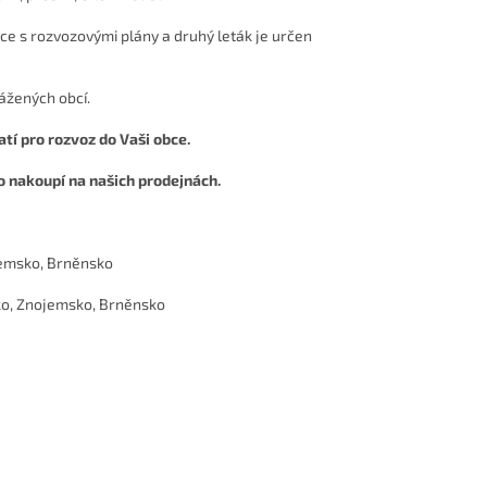
bce s rozvozovými plány a druhý leták je určen
ážených obcí.
tí pro rozvoz do Vaši obce.
o nakoupí na našich prodejnách.
jemsko, Brněnsko
ko, Znojemsko, Brněnsko