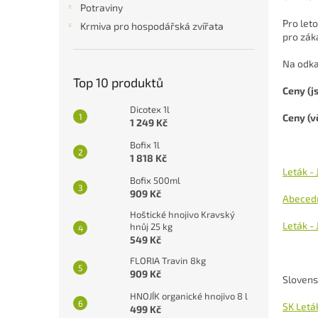
a
Potraviny
n
Pro let
Krmiva pro hospodářská zvířata
e
pro zák
l
Na odka
Top 10 produktů
Ceny (j
Dicotex 1l
Ceny (v
1 249 Kč
Bofix 1l
1 818 Kč
Leták -
Bofix 500ml
909 Kč
Abecedn
Hoštické hnojivo Kravský
Leták -
hnůj 25 kg
549 Kč
FLORIA Travin 8kg
909 Kč
Slovens
HNOJÍK organické hnojivo 8 l
SK Letá
499 Kč