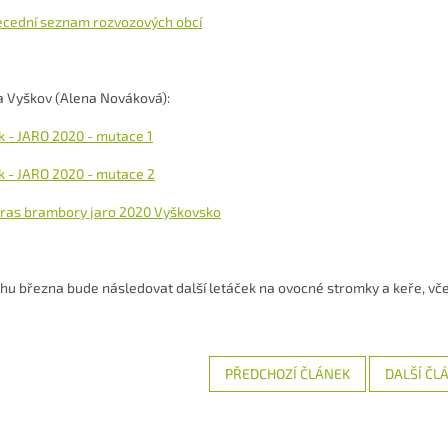
ecední seznam rozvozových obcí
 Vyškov (Alena Nováková):
k - JARO 2020 - mutace 1
k - JARO 2020 - mutace 2
tras brambory jaro 2020 Vyškovsko
hu března bude následovat další letáček na ovocné stromky a keře, v
PŘEDCHOZÍ ČLÁNEK
DALŠÍ ČL