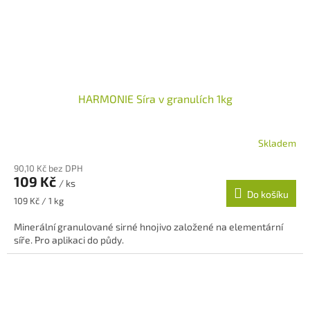
HARMONIE Síra v granulích 1kg
Skladem
90,10 Kč bez DPH
109 Kč
/ ks
Do košíku
Měrná
109 Kč / 1 kg
cena:
Minerální granulované sirné hnojivo založené na elementární
síře. Pro aplikaci do půdy.