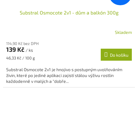
Substral Osmocote 2v1 - dům a balkón 300g
Skladem
Průměrné
hodnocení
114,90 Kč bez DPH
produktu
139 Kč
/ ks
je
Do košíku
5,0
Měrná
46,33 Kč / 100 g
z
cena:
5
Substral Osmocote 2v1 je hnojivo s postupným uvolňováním
hvězdiček.
živin, které po jediné aplikaci zajistí stálou výživu rostlin
každodenně v malých a "dobře...