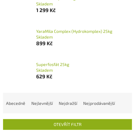
Skladem
1 299 Kč
YaraMila Complex (Hydrokomplex) 25kg
Skladem
899 Kč
Superfosfát 25kg
Skladem
629 Kč
Ř
a
Abecedně
Nejlevnější
Nejdražší
Nejprodávanější
z
e
n
OTEVŘÍT FILTR
í