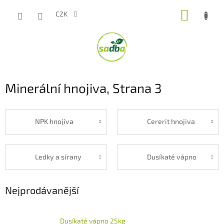
Přejít
NÁKUP
na
CZK
obsah
KOŠÍK
Minerální hnojiva
, Strana 3
NPK hnojiva
Cererit hnojiva
Ledky a sírany
Dusíkaté vápno
Nejprodávanější
Dusíkaté vápno 25kg