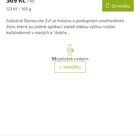
369 Kč
/ ks
Do košíku
Měrná
123 Kč / 100 g
cena:
Substral Osmocote 2v1 je hnojivo s postupným uvolňováním
živin, které po jediné aplikaci zajistí stálou výživu rostlin
každodenně v malých a "dobře...
S
1
3
t
r
59
položek celkem
O
á
v
NAHORU
n
l
k
á
o
v
d
á
a
n
c
í
í
p
r
v
k
y
Z
v