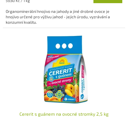
Měrná
59,60 Kč / 1 kg
cena:
Organominerální hnojivo na jahody a jiné drobné ovoce je
hnojivo určené pro výživu jahod - jejich úrodu, vyzrávání a
konzumní kvalitu.
Cererit s guánem na ovocné stromky 2,5 kg