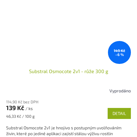
149 Kč
–6 %
Substral Osmocote 2v1 - růže 300 g
Vyprodáno
114,90 Kč bez DPH
139 Kč
/ ks
DETAIL
Měrná
46,33 Kč / 100 g
cena:
Substral Osmocote 2v1 je hnojivo s postupným uvolňováním
živin, které po jediné aplikaci zajistí stálou výživu rostlin