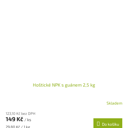
Hoštické NPK s guánem 2,5 kg
Skladem
123,10 Kč bez DPH
149 Kč
/ ks
Do košíku
Měrná
29,80 Kč / 1 kg