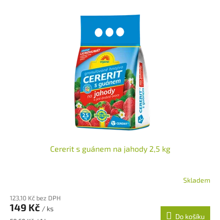
p
V
r
ý
o
p
d
i
u
s
k
p
t
r
ů
o
d
u
k
t
ů
Cererit s guánem na jahody 2,5 kg
Skladem
123,10 Kč bez DPH
149 Kč
/ ks
Do košíku