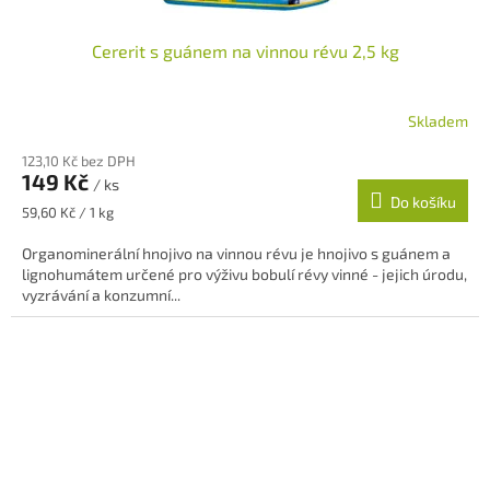
Cererit s guánem na vinnou révu 2,5 kg
Skladem
123,10 Kč bez DPH
149 Kč
/ ks
Do košíku
Měrná
59,60 Kč / 1 kg
cena:
Organominerální hnojivo na vinnou révu je hnojivo s guánem a
lignohumátem určené pro výživu bobulí révy vinné - jejich úrodu,
vyzrávání a konzumní...