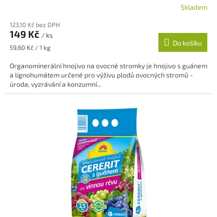
Skladem
123,10 Kč bez DPH
149 Kč
/ ks
Do košíku
Měrná
59,60 Kč / 1 kg
cena:
Organominerální hnojivo na ovocné stromky je hnojivo s guánem
a lignohumátem určené pro výživu plodů ovocných stromů -
úroda, vyzrávání a konzumní...