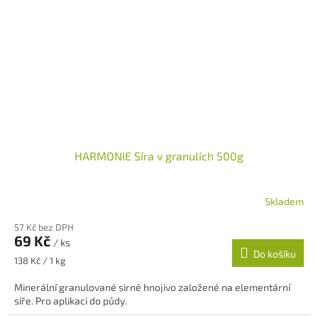
HARMONIE Síra v granulích 500g
Skladem
57 Kč bez DPH
69 Kč
/ ks
Do košíku
Měrná
138 Kč / 1 kg
cena:
Minerální granulované sirné hnojivo založené na elementární
síře. Pro aplikaci do půdy.