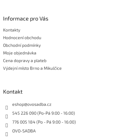
ý
á
p
p
i
a
Informace pro Vás
s
t
u
Kontakty
í
Hodnocení obchodu
Obchodní podmínky
Moje objednávka
Cena dopravy a plateb
Výdejní místo Brno a Mikulčice
Kontakt
eshop
@
ovosadba.cz
545 226 090 (Po-Pá 9:00 - 16:00)
776 005 184 (Po - Pá 9:00 - 16:00)
OVO-SADBA