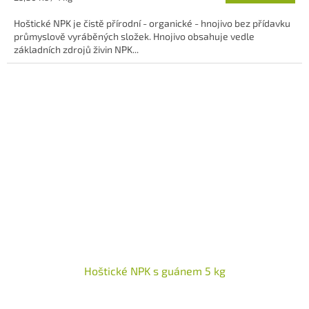
cena:
Hoštické NPK je čistě přírodní - organické - hnojivo bez přídavku
průmyslově vyráběných složek. Hnojivo obsahuje vedle
základních zdrojů živin NPK...
Hoštické NPK s guánem 5 kg