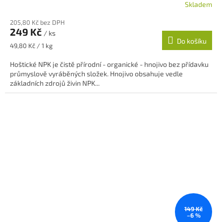
Skladem
205,80 Kč bez DPH
249 Kč
/ ks
Do košíku
Měrná
49,80 Kč / 1 kg
cena:
Hoštické NPK je čistě přírodní - organické - hnojivo bez přídavku
průmyslově vyráběných složek. Hnojivo obsahuje vedle
základních zdrojů živin NPK...
149 Kč
–6 %