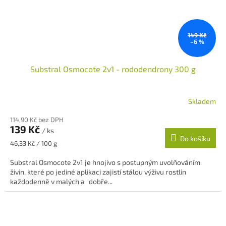
149 Kč
–6 %
Substral Osmocote 2v1 - rododendrony 300 g
Skladem
114,90 Kč bez DPH
139 Kč
/ ks
Do košíku
Měrná
46,33 Kč / 100 g
cena:
Substral Osmocote 2v1 je hnojivo s postupným uvolňováním
živin, které po jediné aplikaci zajistí stálou výživu rostlin
každodenně v malých a "dobře...