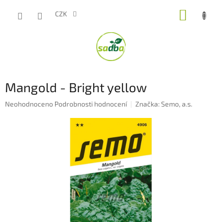
Přejít
NÁKUP
na
CZK
obsah
KOŠÍK
Mangold - Bright yellow
Průměrné
Neohodnoceno
Podrobnosti hodnocení
Značka:
Semo, a.s.
hodnocení
produktu
je
0,0
z
5
hvězdiček.