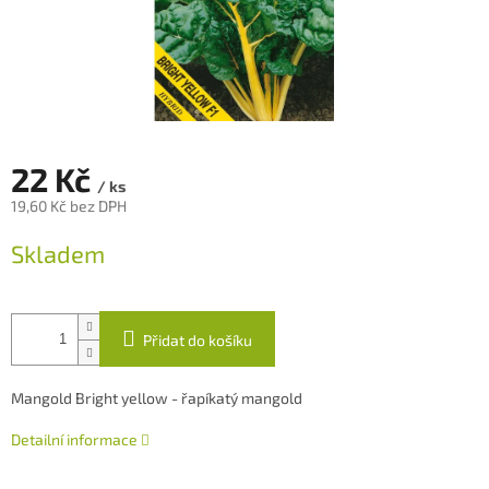
22 Kč
/ ks
19,60 Kč bez DPH
Měrná
Skladem
cena:
Přidat do košíku
Mangold Bright yellow - řapíkatý mangold
Detailní informace