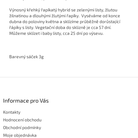
Výnosný křehký řapíkatý hybrid se zelenými listy, žlutou
žilnatinou a dlouhými žlutými řapíky. Vyséváme od konce
dubna do poloviny května a sklízíme průběžně dorůstající
řápíky s listy. Vegetační doba do sklizně je cca 57 dní.
Můžeme sklízet i baby listy, cca 25 dní po výsevu.
Barevný sáček 3g
Z
á
p
a
Informace pro Vás
t
Kontakty
í
Hodnocení obchodu
Obchodní podmínky
Moje objednávka