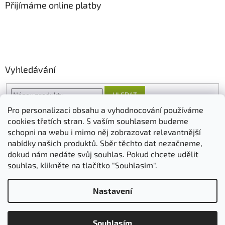
Přijímáme online platby
Vyhledávání
HLEDAT
Pro personalizaci obsahu a vyhodnocování používáme
cookies třetích stran. S vaším souhlasem budeme
schopni na webu i mimo něj zobrazovat relevantnější
O nás
FORESTINA
AGRO CS
nabídky našich produktů. Sběr těchto dat nezačneme,
dokud nám nedáte svůj souhlas. Pokud chcete udělit
souhlas, klikněte na tlačítko "Souhlasím".
Vytvořil Shoptet
Nastavení
Copyright 2026
ovosadba.cz
. Všechna práva vyhrazena.
Upravit
Souhlasím
nastavení cookies