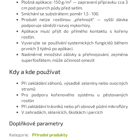
Plošná aplikace: 150 g/m² — zapravení přípravku cca 3
cm pod povrch půdy před setím.
Smíchání se substrátem: poměr 1,5 : 100.
Produkt nelze rostlinou „přehnojit“ — vyšší dávka
podporuje silnější rozvoj mykorhizy.
Aplikace musí přijít do přímého kontaktu s kořeny
rostlin.
Vyvarujte se používání systemických fungicidů během
prvních 3 týdnů po aplikaci.
Nadměrné množství zálivky a přehnojování, zejména
superfosfátem, může účinnost omezit
Kdy a kde používat
Při zakládání záhonů, výsadbě zeleniny nebo ovocných
stromů
Pro podporu kořenového systému u pěstovaných
rostlin
Při zakládání trávníků nebo při obnově půdní mikroflóry
V zahradách, sklenících, školkách i parcích
Doplňkové parametry
Kategorie
:
Přírodní produkty