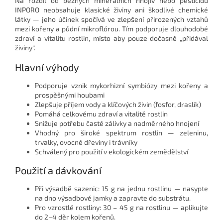
Na rozdíl od běžných minerálních hnojiv nebo pesticidů
INPORO neobsahuje klasické živiny ani škodlivé chemické
látky — jeho účinek spočívá ve zlepšení přirozených vztahů
mezi kořeny a půdní mikroflórou. Tím podporuje dlouhodobé
zdraví a vitalitu rostlin, místo aby pouze dočasně „přidával
živiny“.
Hlavní výhody
Podporuje vznik mykorhizní symbiózy mezi kořeny a
prospěšnými houbami
Zlepšuje příjem vody a klíčových živin (fosfor, draslík)
Pomáhá celkovému zdraví a vitalitě rostlin
Snižuje potřebu časté zálivky a nadměrného hnojení
Vhodný pro široké spektrum rostlin — zeleninu,
trvalky, ovocné dřeviny i trávníky
Schválený pro použití v ekologickém zemědělství
Použití a dávkování
Při výsadbě sazenic: 15 g na jednu rostlinu — nasypte
na dno výsadbové jamky a zapravte do substrátu.
Pro vzrostlé rostliny: 30 – 45 g na rostlinu — aplikujte
do 2–4 děr kolem kořenů.