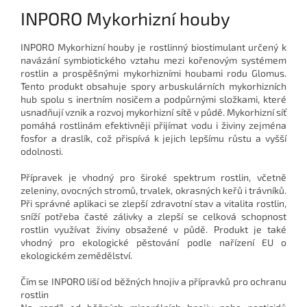
INPORO Mykorhizní houby
INPORO Mykorhizní houby je rostlinný biostimulant určený k
navázání symbiotického vztahu mezi kořenovým systémem
rostlin a prospěšnými mykorhizními houbami rodu Glomus.
Tento produkt obsahuje spory arbuskulárních mykorhizních
hub spolu s inertním nosičem a podpůrnými složkami, které
usnadňují vznik a rozvoj mykorhizní sítě v půdě. Mykorhizní síť
pomáhá rostlinám efektivněji přijímat vodu i živiny zejména
fosfor a draslík, což přispívá k jejich lepšímu růstu a vyšší
odolnosti.
Přípravek je vhodný pro široké spektrum rostlin, včetně
zeleniny, ovocných stromů, trvalek, okrasných keřů i trávníků.
Při správné aplikaci se zlepší zdravotní stav a vitalita rostlin,
sníží potřeba časté zálivky a zlepší se celková schopnost
rostlin využívat živiny obsažené v půdě. Produkt je také
vhodný pro ekologické pěstování podle nařízení EU o
ekologickém zemědělství.
Čím se INPORO liší od běžných hnojiv a přípravků pro ochranu
rostlin