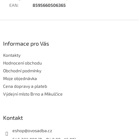
EAN
:
8595660506365
Z
á
p
a
Informace pro Vás
t
Kontakty
í
Hodnocení obchodu
Obchodní podmínky
Moje objednávka
Cena dopravy a plateb
Výdejní místo Brno a Mikulčice
Kontakt
eshop
@
ovosadba.cz