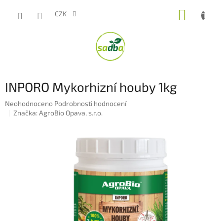
Přejít
NÁKUP
na
CZK
obsah
KOŠÍK
INPORO Mykorhizní houby 1kg
Průměrné
Neohodnoceno
Podrobnosti hodnocení
hodnocení
Značka:
AgroBio Opava, s.r.o.
produktu
je
0,0
z
5
hvězdiček.