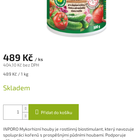
489 Kč
/ ks
404,10 Kč bez DPH
Měrná
489 Kč / 1 kg
cena:
Skladem
Přidat do košíku
INPORO Mykorhizní houby je rostlinný biostimulant, který navozuje
spolupráci kořenů s prospěšnými půdními houbami. Podporuje