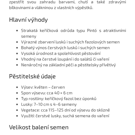
zpestřit svou zahradu barvami, chutí a také zdravými
bílkovinami a vlákninou z vlastních výpěstků.
Hlavní výhody
Strakatá keříčková odrůda typu Pintó s atraktivními
semeny
Výrazné zbarvení lusků i suchých fazolových semen
Bohatý výnos čerstvých lusků i suchých semen
Vysoká úrodnost a spolehlivost pěstování
Vhodný na čerstvé loupání i do salátů či vaření
Nenáročný na základní péči a pěstitelsky přívětivý
Pěstitelské údaje
Výsev: květen – červen
Spon výsevu: cca 40 × 6 cm
Typ rostliny: keříčkový fazol bez úponků
Lusky: 7–10 cm s 4–6 semeny
Vegetace: cca 115–125 dní od výsevu do sklizně
Využití: čerstvé lusky, suchá semena do vaření
Velikost balení semen