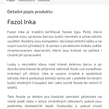
Detailní popis produktu
Fazol Inka
Fazol Inka je tradiční keříčková fazole typu Pintó, která
zaujme svou výraznou barvou lusků i semínek a univerzálním
využitím. Rostliny jsou kompaktní, dorůstají střední výšky a na
svých luscích přinášejí 4–6 semen s atraktivním hnědo-světle
mramorovaným zbarvením, které jsou krásné na pohled i
chutné při zpracování.
Lusky v nezralém stavu mají tmavě zelenou barvu a po
dozrání přecházejí do příjemné slámově žluté, což usnadňuje
orientaci při sklizni. Inka je vysoce úrodná a spolehlivá
odrůda, která poskytuje bohatý výnos jak v podobě čerstvých
lusků vhodných k loupání, tak i jako suché fazole do vaření či
salátů.
Tato fazole je ideální pro klasické zahradní pěstování na
volné půdě nebo v lehce chráněných záhonech, pokud jsou
podmínky dostatečně teplé. Vyzkoušej ji, pokud chceš