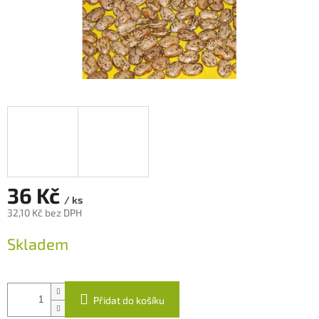
36 Kč
/ ks
32,10 Kč bez DPH
Měrná
Skladem
cena:
Přidat do košíku