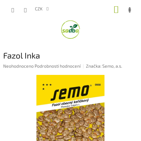
Přejít
NÁKUP
na
CZK
obsah
KOŠÍK
Fazol Inka
Průměrné
Neohodnoceno
Podrobnosti hodnocení
Značka:
Semo, a.s.
hodnocení
produktu
je
0,0
z
5
hvězdiček.