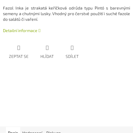
Fazol Inka je strakatá keříčková odrůda typu Pintó s barevnými
semeny a chutnými lusky. Vhodný pro čerstvé použití i suché fazole
do salátů či vaření.
Detailní informace
ZEPTAT SE
HLÍDAT
SDÍLET
Popis
Hodnocení
Diskuze