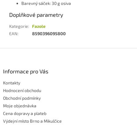
Barevný sáček: 30 g osiva
Doplňkové parametry
Kategorie
:
Fazole
EAN
:
8590396095800
Z
á
p
a
Informace pro Vás
t
Kontakty
í
Hodnocení obchodu
Obchodní podmínky
Moje objednávka
Cena dopravy a plateb
Výdejní místo Brno a Mikulčice