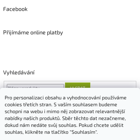
Facebook
Přijímáme online platby
Vyhledávání
HLEDAT
Pro personalizaci obsahu a vyhodnocování používáme
cookies třetích stran. S vaším souhlasem budeme
schopni na webu i mimo něj zobrazovat relevantnější
O nás
FORESTINA
AGRO CS
nabídky našich produktů. Sběr těchto dat nezačneme,
dokud nám nedáte svůj souhlas. Pokud chcete udělit
souhlas, klikněte na tlačítko "Souhlasím".