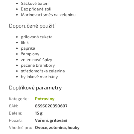
Sáčkové balení
Bez přidané soli
Marinovací směs na zeleninu
Doporučené použití
grilovaná cuketa
lilek
paprika
žampiony
zeleninové špízy
pečené brambory
středomořská zelenina
bylinkové marinády
Doplňkové parametry
Kategorie
:
Potraviny
EAN
:
8595020350607
Balení
:
15 g
Použití
:
Vaření, grilování
Vhodné pro
:
Ovoce, zelenina, houby