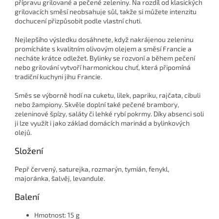
přípravu grilované a pečené zeleniny. Na rozdíl od klasických
grilovacích směsí neobsahuje sůl, takže si můžete intenzitu
dochucení přizpůsobit podle vlastní chuti.
Nejlepšího výsledku dosáhnete, když nakrájenou zeleninu
promícháte s kvalitním olivovým olejem a směsí Francie a
necháte krátce odležet. Bylinky se rozvoní a během pečení
nebo grilování vytvoří harmonickou chuť, která připomíná
tradiční kuchyni jihu Francie.
Směs se výborně hodí na cuketu, lilek, papriku, rajčata, cibuli
nebo žampiony. Skvěle doplní také pečené brambory,
zeleninové špízy, saláty či lehké rybí pokrmy. Díky absenci soli
ji lze využít i jako základ domácích marinád a bylinkových
olejů.
Složení
Pepř červený, saturejka, rozmarýn, tymián, fenykl,
majoránka, šalvěj, levandule.
Balení
Hmotnost: 15 g