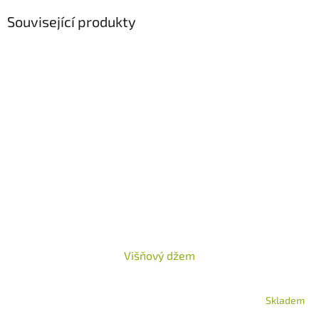
Související produkty
Višňový džem
Skladem
Průměrné
hodnocení