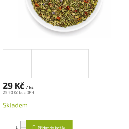
29 Kč
/ ks
25,90 Kč bez DPH
Měrná
Skladem
cena:
Přidat do košíku