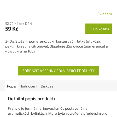
Skladem
Průměrné
hodnocení
52,70 Kč bez DPH
produktu
59 Kč
Do košíku
je
5,0
z
340g, Složení: pomeranč, cukr, konzervační látky (glukóza,
5
pektin, kyselina citrónová), Obsahuje 35g ovoce (pomeranče) a
hvězdiček.
45g cukru na 100g.
ZOBRAZIT VŠECHNY SOUVISEJÍCÍ PRODUKTY
Popis
Hodnocení
Diskuze
Detailní popis produktu
Francie je jemná marinovací směs postavená na
aromatických bylinkách, která byla vytvořena především pro