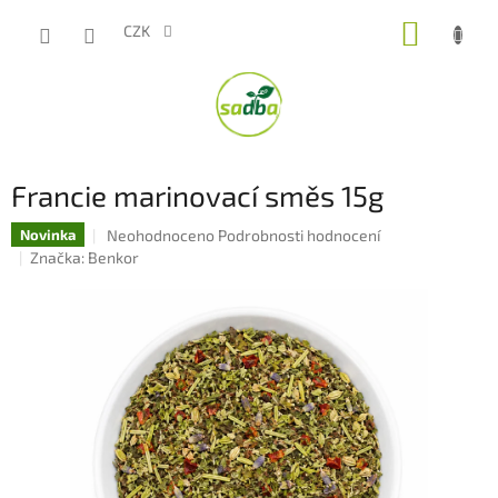
Přejít
NÁKUP
na
CZK
obsah
KOŠÍK
Francie marinovací směs 15g
Průměrné
Neohodnoceno
Podrobnosti hodnocení
Novinka
hodnocení
Značka:
Benkor
produktu
je
0,0
z
5
hvězdiček.