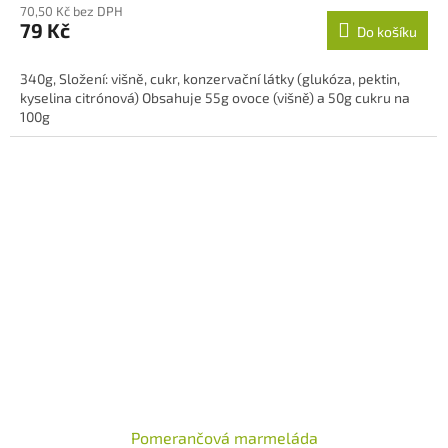
70,50 Kč bez DPH
produktu
79 Kč
Do košíku
je
5,0
z
340g, Složení: višně, cukr, konzervační látky (glukóza, pektin,
5
kyselina citrónová) Obsahuje 55g ovoce (višně) a 50g cukru na
hvězdiček.
100g
Pomerančová marmeláda