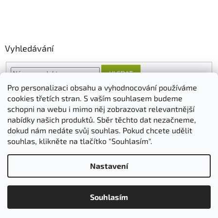
Vyhledávání
HLEDAT
Pro personalizaci obsahu a vyhodnocování používáme
cookies třetích stran. S vaším souhlasem budeme
schopni na webu i mimo něj zobrazovat relevantnější
O nás
FORESTINA
AGRO CS
nabídky našich produktů. Sběr těchto dat nezačneme,
dokud nám nedáte svůj souhlas. Pokud chcete udělit
souhlas, klikněte na tlačítko "Souhlasím".
Vytvořil Shoptet
Nastavení
Copyright 2026
ovosadba.cz
. Všechna práva vyhrazena.
Upravit
Souhlasím
nastavení cookies