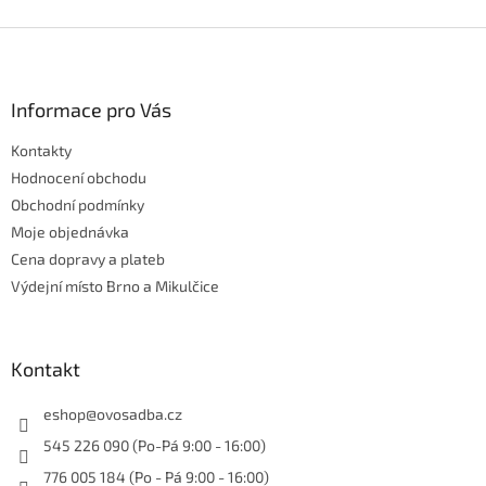
Z
á
p
a
Informace pro Vás
t
Kontakty
í
Hodnocení obchodu
Obchodní podmínky
Moje objednávka
Cena dopravy a plateb
Výdejní místo Brno a Mikulčice
Kontakt
eshop
@
ovosadba.cz
545 226 090 (Po-Pá 9:00 - 16:00)
776 005 184 (Po - Pá 9:00 - 16:00)