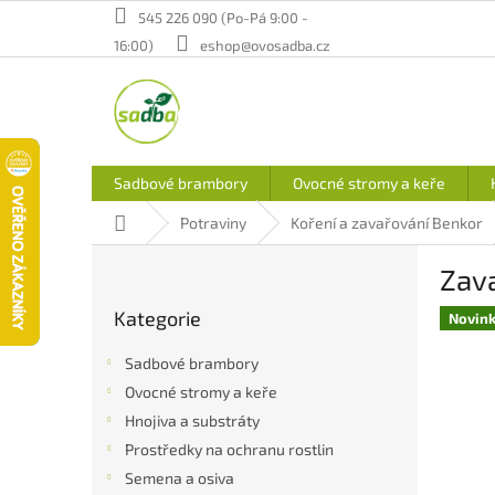
Přejít
545 226 090 (Po-Pá 9:00 -
na
16:00)
eshop@ovosadba.cz
obsah
Sadbové brambory
Ovocné stromy a keře
Domů
Potraviny
Koření a zavařování Benkor
P
Zava
o
Přeskočit
s
Kategorie
kategorie
Novin
t
r
Sadbové brambory
a
Ovocné stromy a keře
n
Hnojiva a substráty
n
í
Prostředky na ochranu rostlin
p
Semena a osiva