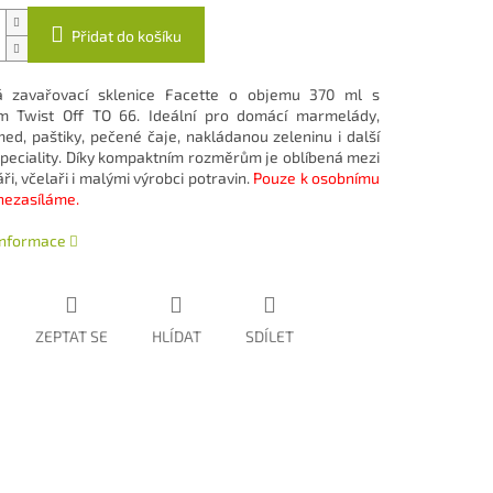
Přidat do košíku
ká zavařovací sklenice Facette o objemu 370 ml s
m Twist Off TO 66. Ideální pro domácí marmelády,
ed, paštiky, pečené čaje, nakládanou zeleninu i další
peciality. Díky kompaktním rozměrům je oblíbená mezi
i, včelaři i malými výrobci potravin.
Pouze k osobnímu
nezasíláme.
 informace
ZEPTAT SE
HLÍDAT
SDÍLET