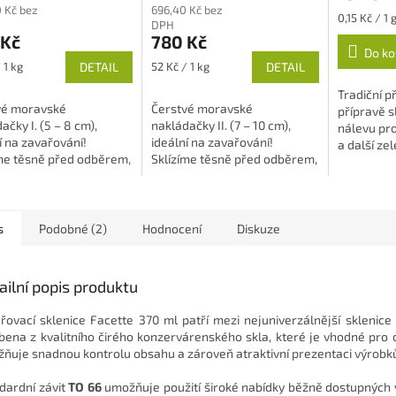
 Kč bez
696,40 Kč bez
je
Měrná
0,15 Kč / 1 
DPH
5,0
cena:
 Kč
780 Kč
z
Do ko
5
Měrná
 1 kg
DETAIL
52 Kč / 1 kg
DETAIL
ček.
hvězdiček.
cena:
Tradiční p
vé moravské
Čerstvé moravské
přípravě 
ačky I. (5 – 8 cm),
nakládačky II. (7 – 10 cm),
nálevu pr
í na zavařování!
ideální na zavařování!
a další ze
íme těsně před odběrem,
Sklízíme těsně před odběrem,
Přírodní p
jsou křupavé, šťavnaté
takže jsou křupavé, šťavnaté
chutný a v
chuti. Aktuální...
a plné chuti....
s
Podobné (2)
Hodnocení
Diskuze
ailní popis produktu
řovací sklenice Facette 370 ml patří mezi nejuniverzálnější sklenice 
bena z kvalitního čirého konzervárenského skla, které je vhodné pro 
ňuje snadnou kontrolu obsahu a zároveň atraktivní prezentaci výrobk
dardní závit
TO 66
umožňuje použití široké nabídky běžně dostupných v