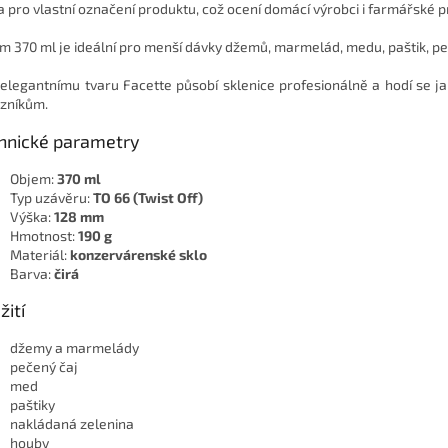
a pro vlastní označení produktu, což ocení domácí výrobci i farmářské p
m 370 ml je ideální pro menší dávky džemů, marmelád, medu, paštik, p
 elegantnímu tvaru Facette působí sklenice profesionálně a hodí se ja
zníkům.
hnické parametry
Objem:
370 ml
Typ uzávěru:
TO 66 (Twist Off)
Výška:
128 mm
Hmotnost:
190 g
Materiál:
konzervárenské sklo
Barva:
čirá
žití
džemy a marmelády
pečený čaj
med
paštiky
nakládaná zelenina
houby