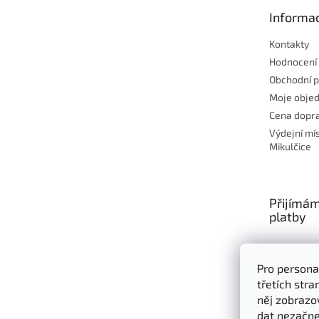
t
Informac
í
Kontakty
Hodnocení
Obchodní 
Moje obje
Cena dopra
Výdejní mí
Mikulčice
Přijímám
platby
Pro persona
třetích str
něj zobrazo
dat nezačne