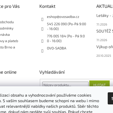
e pro Vás
Kontakt
AKTUAL
Letáky -
eshop
@
ovosadba.cz
 obchodu
545 226 090 (Po-Pá 9:00
7.1.2026
podmínky
- 16:00)
SOUTĚŽ
dnávka
776 005 184 (Po - Pá 9:0
7.1.2026
vy a plateb
0 - 16:00)
Výkup oř
sto Brno a
OVO-SADBA
20.10.2025
e online
Vyhledávání
HLEDAT
lizaci obsahu a vyhodnocování používáme cookies
an. S vaším souhlasem budeme schopni na webu i mimo
vat relevantnější nabídky našich produktů. Sběr těchto
O nás
FORESTINA
AGRO CS
me, dokud nám nedáte svůj souhlas. Pokud chcete