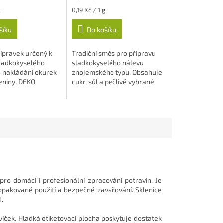
Měrná
g
0,19 Kč / 1 g
cena:
šíku
Do košíku
řípravek určený k
Tradiční směs pro přípravu
sladkokyselého
sladkokyselého nálevu
o nakládání okurek
znojemského typu. Obsahuje
leniny. DEKO
cukr, sůl a pečlivě vybrané
omáhá vytvořit
koření pro snadné nakládání
yvážený...
okurek,...
pro domácí i profesionální zpracování potravin. Je
opakované použití a bezpečné zavařování. Sklenice
ů.
íček. Hladká etiketovací plocha poskytuje dostatek