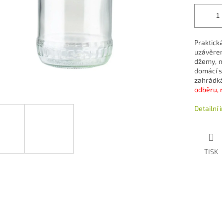
Praktic
uzávěre
džemy, m
domácí s
zahrádkář
odběru, 
Detailní
TISK