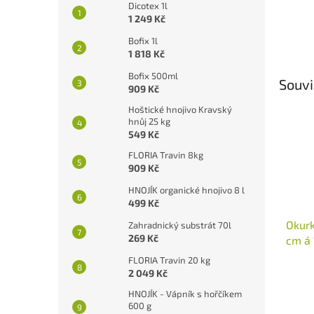
Dicotex 1l
1 249 Kč
Bofix 1l
1 818 Kč
Bofix 500ml
Souvi
909 Kč
Hoštické hnojivo Kravský
hnůj 25 kg
549 Kč
FLORIA Travin 8kg
909 Kč
HNOJÍK organické hnojivo 8 l
499 Kč
Okurk
Zahradnický substrát 70l
269 Kč
cm á 
FLORIA Travin 20 kg
2 049 Kč
Průmě
HNOJÍK - Vápník s hořčíkem
hodno
600 g
produ