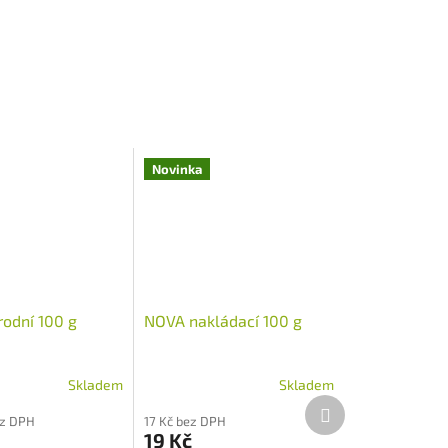
Novinka
rodní 100 g
NOVA nakládací 100 g
Skladem
Skladem
Další
ez DPH
17 Kč bez DPH
produkt
19 Kč