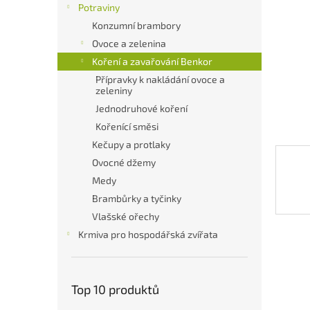
a
Potraviny
n
Konzumní brambory
e
Ovoce a zelenina
l
Koření a zavařování Benkor
Přípravky k nakládání ovoce a
zeleniny
Jednodruhové koření
Kořenící směsi
Kečupy a protlaky
Ovocné džemy
Medy
Brambůrky a tyčinky
Vlašské ořechy
Krmiva pro hospodářská zvířata
Top 10 produktů