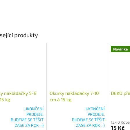
sející produkty
Novinka
y nakládačky 5-8
Okurky nakladačky 7-10
DEKO pří
15 kg
cm á 15 kg
UKONČENÍ
UKONČENÍ
PRODEJE,
PRODEJE,
rné
Průměrné
BUDEME SE TĚŠIT
BUDEME SE TĚŠIT
13,40 Kč b
cení
hodnocení
ZASE ZA ROK :-)
ZASE ZA ROK :-)
15 Kč
ktu
produktu