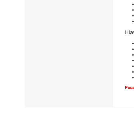
Hla
Pouz
Z
á
p
a