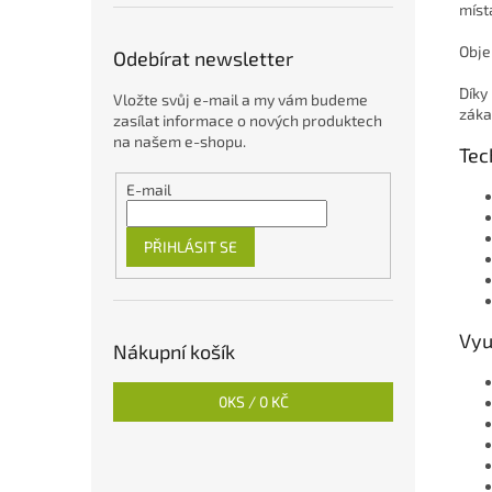
míst
Obje
Odebírat newsletter
Díky
Vložte svůj e-mail a my vám budeme
záka
zasílat informace o nových produktech
na našem e-shopu.
Tec
E-mail
PŘIHLÁSIT SE
Vyu
Nákupní košík
0
KS /
0 KČ