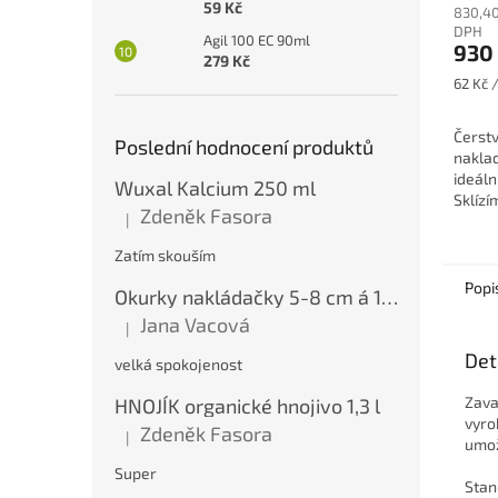
59 Kč
830,40
je
DPH
5,0
Agil 100 EC 90ml
930
z
279 Kč
5
Měrná
62 Kč /
hvězdi
cena:
Čerst
Poslední hodnocení produktů
naklad
ideáln
Wuxal Kalcium 250 ml
Sklíz
Zdeněk Fasora
|
takže 
Hodnocení produktu je 5 z 5 hvězdiček.
a plné 
Zatím skouším
Popi
Okurky nakládačky 5-8 cm á 10 kg
Jana Vacová
|
Hodnocení produktu je 5 z 5 hvězdiček.
Det
velká spokojenost
Zava
HNOJÍK organické hnojivo 1,3 l
vyro
Zdeněk Fasora
|
Hodnocení produktu je 5 z 5 hvězdiček.
umož
Super
Stan