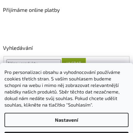
Přijímáme online platby
Vyhledávání
HLEDAT
Pro personalizaci obsahu a vyhodnocování používáme
cookies třetích stran. S vaším souhlasem budeme
schopni na webu i mimo něj zobrazovat relevantnější
O nás
FORESTINA
AGRO CS
nabídky našich produktů. Sběr těchto dat nezačneme,
dokud nám nedáte svůj souhlas. Pokud chcete udělit
souhlas, klikněte na tlačítko "Souhlasím".
Vytvořil Shoptet
Nastavení