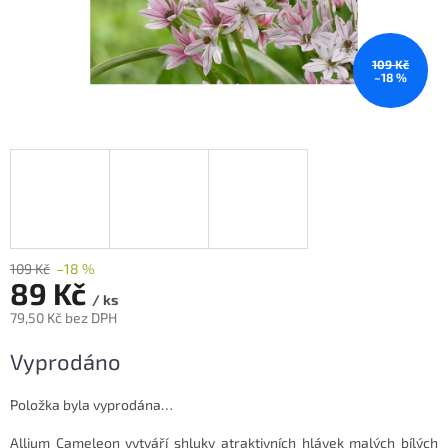
109 Kč
–18 %
109 Kč
–18 %
89 Kč
/ ks
79,50 Kč bez DPH
Měrná
Vyprodáno
cena:
Položka byla vyprodána…
Allium Cameleon vytváří shluky atraktivních hlávek malých bílých