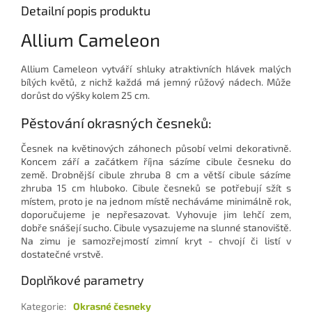
Detailní popis produktu
Allium Cameleon
Allium Cameleon vytváří shluky atraktivních hlávek malých
bílých květů, z nichž každá má jemný růžový nádech. Může
dorůst do výšky kolem 25 cm.
Pěstování okrasných česneků:
Česnek na květinových záhonech působí velmi dekorativně.
Koncem září a začátkem října sázíme cibule česneku do
země. Drobnější cibule zhruba 8 cm a větší cibule sázíme
zhruba 15 cm hluboko. Cibule česneků se potřebují sžít s
místem, proto je na jednom místě necháváme minimálně rok,
doporučujeme je nepřesazovat. Vyhovuje jim lehčí zem,
dobře snášejí sucho. Cibule vysazujeme na slunné stanoviště.
Na zimu je samozřejmostí zimní kryt - chvojí či listí v
dostatečné vrstvě.
Doplňkové parametry
Kategorie
:
Okrasné česneky