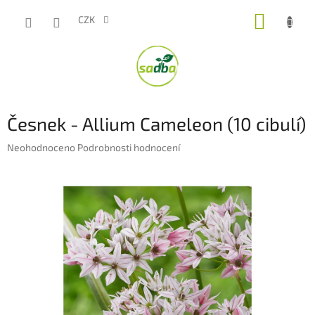
Přejít
NÁKUP
na
CZK
obsah
KOŠÍK
Česnek - Allium Cameleon (10 cibulí)
Průměrné
Neohodnoceno
Podrobnosti hodnocení
hodnocení
produktu
je
0,0
z
5
hvězdiček.