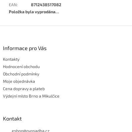
EAN
:
8712438517082
Položka byla vyprodána…
Z
á
p
a
Informace pro Vás
t
Kontakty
í
Hodnocení obchodu
Obchodní podmínky
Moje objednávka
Cena dopravy a plateb
Výdejní místo Brno a Mikulčice
Kontakt
eshop
@
ovosadba.cz