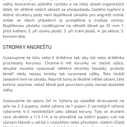
vláhy, koncentraci půdního roztoku a na nízký obsah organických
látek. Ve většině našich oblastí za předpokladu častého kypření a
dobré struktury půdy není doplňková závlaha pro angrešt nutná,
avšak ve všech případech je prospěšná a zvyšuje výnosy.
Doplňkovou závlahu rozdělujeme na několik dávek po 35 mm: 1.
před květem, 2. při vývinu plodů, 3. při zrání plodů, 4. po sklizni, 5.
koncem léta.
STROMKY ANGREŠTU
Vysazujeme ke kůlu nebo k drátěnce tak, aby kůl nebo drátěnka
procházely korunou. Chceme-li mít korunky ve stejné výšce,
obvykle musíme vysazovat některé stromky hlouběji, protože
téměř nikdy nejsou kmínky tak vyrovnané výšky. Toto hlubší
zasazení není na závadu. Naproti tomu je škodné mělké sázení, část
kořenů zaschne, neboť těsně pod povrchem půdy nemají dostatek
vláhy.
Vysazujeme do sponu 3x1 m. Výhony po výsadbě zkracujeme na
jaře na 2-3 pupeny, slabé výhony na 1 pupen. Z vyrostlých výhonů
vybereme 4-5 nejsilnějších jako základ koruny. Tyto ve druhém
roce zkrátíme o 1/3-1/4, a to převážně na vnitřní pupen, což má
význam hlavně u odrůd s rozložitým nebo převislým růstem (Zlatý