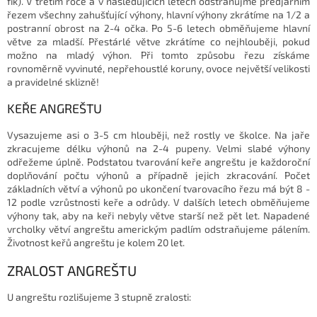
fík). V třetím roce a v následujících letech odstraňujme předjarním
řezem všechny zahušťující výhony, hlavní výhony zkrátíme na 1/2 a
postranní obrost na 2-4 očka. Po 5-6 letech obměňujeme hlavní
větve za mladší. Přestárlé větve zkrátíme co nejhlouběji, pokud
možno na mladý výhon. Při tomto způsobu řezu získáme
rovnoměrně vyvinuté, nepřehoustlé koruny, ovoce největší velikosti
a pravidelné sklizně!
KEŘE ANGREŠTU
Vysazujeme asi o 3-5 cm hlouběji, než rostly ve školce. Na jaře
zkracujeme délku výhonů na 2-4 pupeny. Velmi slabé výhony
odřežeme úplně. Podstatou tvarování keře angreštu je každoroční
doplňování počtu výhonů a případně jejich zkracování. Počet
základních větví a výhonů po ukončení tvarovacího řezu má být 8 -
12 podle vzrůstnosti keře a odrůdy. V dalších letech obměňujeme
výhony tak, aby na keři nebyly větve starší než pět let. Napadené
vrcholky větví angreštu americkým padlím odstraňujeme pálením.
Životnost keřů angreštu je kolem 20 let.
ZRALOST ANGREŠTU
U angreštu rozlišujeme 3 stupně zralosti: