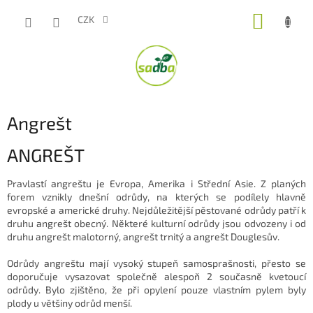
Přejít
NÁKUP
na
CZK
obsah
KOŠÍK
Angrešt
ANGREŠT
Pravlastí angreštu je Evropa, Amerika i Střední Asie. Z planých
forem vznikly dnešní odrůdy, na kterých se podílely hlavně
evropské a americké druhy. Nejdůležitější pěstované odrůdy patří k
druhu angrešt obecný. Některé kulturní odrůdy jsou odvozeny i od
druhu angrešt malotorný, angrešt trnitý a angrešt Douglesův.
Odrůdy angreštu mají vysoký stupeň samosprašnosti, přesto se
doporučuje vysazovat společně alespoň 2 současně kvetoucí
odrůdy. Bylo zjištěno, že při opylení pouze vlastním pylem byly
plody u většiny odrůd menší.