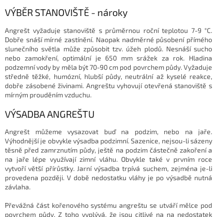
VÝBĚR STANOVIŠTĚ - nároky
Angrešt vyžaduje stanoviště s průměrnou roční teplotou 7-9 °C.
Dobře snáší mírné zastínění. Naopak nadměrné působení přímého
slunečního světla může způsobit tzv. úžeh plodů. Nesnáší sucho
nebo zamokření, optimální je 650 mm srážek za rok. Hladina
podzemní vody by měla být 70-90 cm pod povrchem půdy. Vyžaduje
středně těžké, humózní, hlubší půdy, neutrální až kyselé reakce,
dobře zásobené živinami. Angreštu vyhovují otevřená stanoviště s
mírným prouděním vzduchu.
VÝSADBA ANGREŠTU
Angrešt můžeme vysazovat buď na podzim, nebo na jaře.
Výhodnější je obvykle výsadba podzimní. Sazenice, nejsou-li sázeny
těsně před zamrznutím půdy, ještě na podzim částečně zakoření a
na jaře lépe využívají zimní vláhu. Obvykle také v prvním roce
vytvoří větší přírůstky. Jarní výsadba trpívá suchem, zejména je-li
provedena později. V době nedostatku vláhy je po výsadbě nutná
závlaha.
Převážná část kořenového systému angreštu se utváří mělce pod
povrchem půdy. Z toho vyplývá, že jsou citlivé na na nedostatek