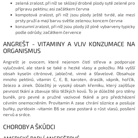
zelená zralost, při níž se sklízejí drobné plody sytě zelené pro
přípravu pektinu; asi začátkem června
kompotová zralost, při níž jsou plody ještě tvrdé, ale mezi
prsty pruží a mají barvu světle zelenou; koncem června
konzumní zralost, při níž jsou plody již plně vybarveny typicky
podle odrůdy; začátkem července
ANGREŠT - VITAMINY A VLIV KONZUMACE NA
ORGANISMUS
Angrešt je ovocem, které nejenom čistí střeva a podporuje
vylučování, ale stará se také o hezké vlasy a pokožku. Má vyšší
obsah kyselin citrónové, jablečné, vinné a šťavelové. Obsahuje
mnoho pektinů, vitamin C, E, B, karoten, draslík, vápník, hořčík,
železo a zinek. Důležitý je vysoký obsah křemíku, který zajišťuje
pevnost tkání a zbavuje tělo těžkých kovů. To je důležité pro stěny
buněk, pro pevné a pružné vazivové tkáně a pro předcházení
cévním onemocněním. Provitamin A zase chrání sliznice a posiluje
buňky, pyridoxin -vitamin B6 se zase postará o růst vlasů, posílení
nervů a srdce.
CHOROBY A ŠKŮDCI