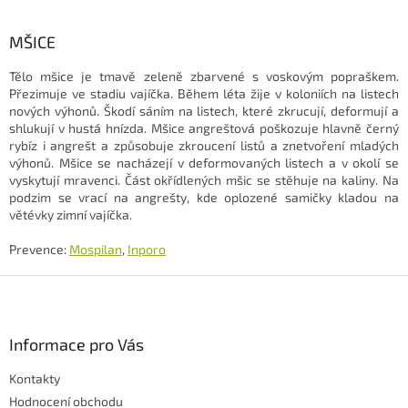
MŠICE
Tělo mšice je tmavě zeleně zbarvené s voskovým popraškem.
Přezimuje ve stadiu vajíčka. Během léta žije v koloniích na listech
nových výhonů. Škodí sáním na listech, které zkrucují, deformují a
shlukují v hustá hnízda. Mšice angreštová poškozuje hlavně černý
rybíz i angrešt a způsobuje zkroucení listů a znetvoření mladých
výhonů. Mšice se nacházejí v deformovaných listech a v okolí se
vyskytují mravenci. Část okřídlených mšic se stěhuje na kaliny. Na
podzim se vrací na angrešty, kde oplozené samičky kladou na
větévky zimní vajíčka.
Prevence:
Mospilan
,
Inporo
Z
á
p
a
Informace pro Vás
t
Kontakty
í
Hodnocení obchodu