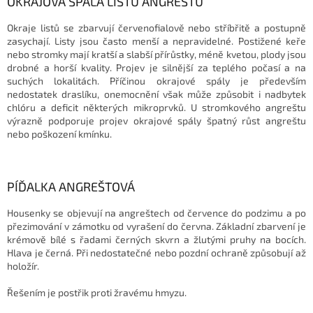
OKRAJOVÁ SPÁLA LISTŮ ANGREŠTU
Okraje listů se zbarvují červenofialově nebo stříbřitě a postupně
zasychají. Listy jsou často menší a nepravidelné. Postižené keře
nebo stromky mají kratší a slabší přírůstky, méně kvetou, plody jsou
drobné a horší kvality. Projev je silnější za teplého počasí a na
suchých lokalitách. Příčinou okrajové spály je především
nedostatek draslíku, onemocnění však může způsobit i nadbytek
chlóru a deficit některých mikroprvků. U stromkového angreštu
výrazně podporuje projev okrajové spály špatný růst angreštu
nebo poškození kmínku.
PÍĎALKA ANGREŠTOVÁ
Housenky se objevují na angreštech od července do podzimu a po
přezimování v zámotku od vyrašení do června. Základní zbarvení je
krémově bílé s řadami černých skvrn a žlutými pruhy na bocích.
Hlava je černá. Při nedostatečné nebo pozdní ochraně způsobují až
holožír.
Řešením je postřik proti žravému hmyzu.