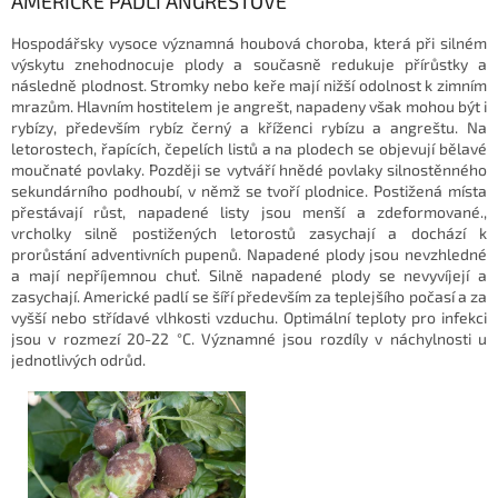
AMERICKÉ PADLÍ ANGREŠTOVÉ
Hospodářsky vysoce významná houbová choroba, která při silném
výskytu znehodnocuje plody a současně redukuje přírůstky a
následně plodnost. Stromky nebo keře mají nižší odolnost k zimním
mrazům. Hlavním hostitelem je angrešt, napadeny však mohou být i
rybízy, především rybíz černý a kříženci rybízu a angreštu. Na
letorostech, řapících, čepelích listů a na plodech se objevují bělavé
moučnaté povlaky. Později se vytváří hnědé povlaky silnostěnného
sekundárního podhoubí, v němž se tvoří plodnice. Postižená místa
přestávají růst, napadené listy jsou menší a zdeformované.,
vrcholky silně postižených letorostů zasychají a dochází k
prorůstání adventivních pupenů. Napadené plody jsou nevzhledné
a mají nepříjemnou chuť. Silně napadené plody se nevyvíjejí a
zasychají. Americké padlí se šíří především za teplejšího počasí a za
vyšší nebo střídavé vlhkosti vzduchu. Optimální teploty pro infekci
jsou v rozmezí 20-22 °C. Významné jsou rozdíly v náchylnosti u
jednotlivých odrůd.