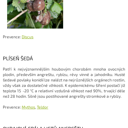
Prevence:
Discus
PLÍSEŇ ŠEDÁ
Patří k nejvýznamnějším houbovým chorobám mnoha ovocných
plodin, především angreštu, rybízu, révy vinné a jahodníku. Husté
šedavé povlaky konidií lze nalézt na nejrůznějších orgánech rostlin,
vždy však za dostatečné vlhkosti. K epidemickému šíření postačí již
teplota 15 -20 °C a relativní vzdušná vlhkost nad 90%, trvající déle
než 28 hodin. Silně jsou postihované angrešty stromkové a rybízy.
Prevence:
Mythos
,
Teldor