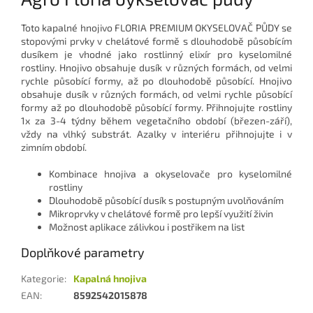
Toto kapalné hnojivo FLORIA PREMIUM OKYSELOVAČ PŮDY se
stopovými prvky v chelátové formě s dlouhodobě působícím
dusíkem je vhodné jako rostlinný elixír pro kyselomilné
rostliny. Hnojivo obsahuje dusík v různých formách, od velmi
rychle působící formy, až po dlouhodobě působící. Hnojivo
obsahuje dusík v různých formách, od velmi rychle působící
formy až po dlouhodobě působící formy. Přihnojujte rostliny
1x za 3-4 týdny během vegetačního období (březen-září),
vždy na vlhký substrát. Azalky v interiéru přihnojujte i v
zimním období.
Kombinace hnojiva a okyselovače pro kyselomilné
rostliny
Dlouhodobě působící dusík s postupným uvolňováním
Mikroprvky v chelátové formě pro lepší využití živin
Možnost aplikace zálivkou i postřikem na list
Doplňkové parametry
Kategorie
:
Kapalná hnojiva
EAN
:
8592542015878