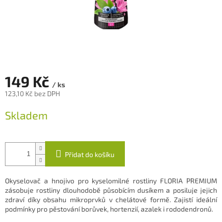
149 Kč
/ ks
123,10 Kč bez DPH
Měrná
Skladem
cena:
Přidat do košíku
Okyselovač a hnojivo pro kyselomilné rostliny FLORIA PREMIUM
zásobuje rostliny dlouhodobě působícím dusíkem a posiluje jejich
zdraví díky obsahu mikroprvků v chelátové formě. Zajistí ideální
podmínky pro pěstování borůvek, hortenzií, azalek i rododendronů.