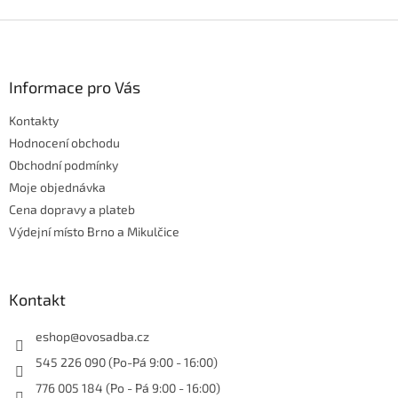
Z
á
p
a
Informace pro Vás
t
Kontakty
í
Hodnocení obchodu
Obchodní podmínky
Moje objednávka
Cena dopravy a plateb
Výdejní místo Brno a Mikulčice
Kontakt
eshop
@
ovosadba.cz
545 226 090 (Po-Pá 9:00 - 16:00)
776 005 184 (Po - Pá 9:00 - 16:00)