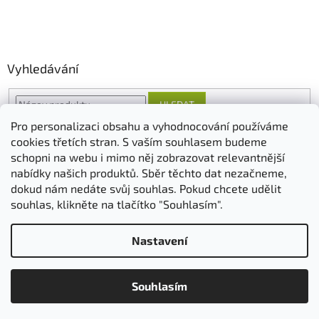
Vyhledávání
HLEDAT
Pro personalizaci obsahu a vyhodnocování používáme
cookies třetích stran. S vaším souhlasem budeme
schopni na webu i mimo něj zobrazovat relevantnější
O nás
FORESTINA
AGRO CS
nabídky našich produktů. Sběr těchto dat nezačneme,
dokud nám nedáte svůj souhlas. Pokud chcete udělit
souhlas, klikněte na tlačítko "Souhlasím".
Vytvořil Shoptet
Nastavení
Copyright 2026
ovosadba.cz
. Všechna práva vyhrazena.
Upravit
Souhlasím
nastavení cookies