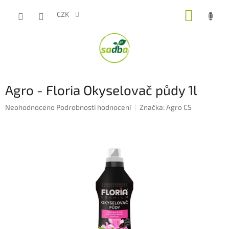
Přejít
NÁKUP
na
CZK
obsah
KOŠÍK
Agro - Floria Okyselovač půdy 1l
Průměrné
Neohodnoceno
Podrobnosti hodnocení
Značka:
Agro CS
hodnocení
produktu
je
0,0
z
5
hvězdiček.